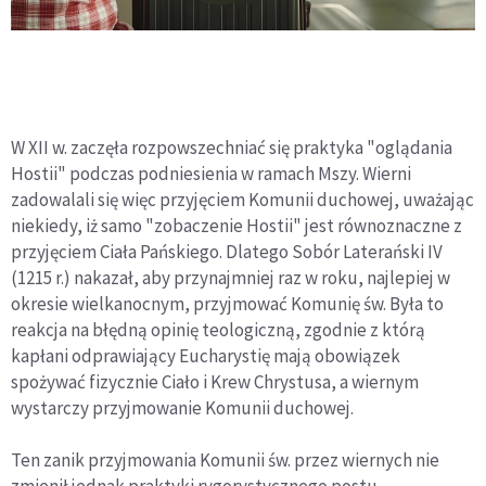
W XII w. zaczęła rozpowszechniać się praktyka "oglądania
Hostii" podczas podniesienia w ramach Mszy. Wierni
zadowalali się więc przyjęciem Komunii duchowej, uważając
niekiedy, iż samo "zobaczenie Hostii" jest równoznaczne z
przyjęciem Ciała Pańskiego. Dlatego Sobór Laterański IV
(1215 r.) nakazał, aby przynajmniej raz w roku, najlepiej w
okresie wielkanocnym, przyjmować Komunię św. Była to
reakcja na błędną opinię teologiczną, zgodnie z którą
kapłani odprawiający Eucharystię mają obowiązek
spożywać fizycznie Ciało i Krew Chrystusa, a wiernym
wystarczy przyjmowanie Komunii duchowej.
Ten zanik przyjmowania Komunii św. przez wiernych nie
zmienił jednak praktyki rygorystycznego postu