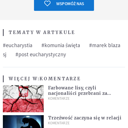
WSPOMÓŻ NAS
TEMATY W ARTYKULE
#eucharystia
#komunia święta
#marek blaza
sj
#post eucharystyczny
WIĘCEJ W:
KOMENTARZE
Farbowane lisy, czyli
nacjonaliści przebrani za
chrześcijan
KOMENTARZE
Trzeźwość zaczyna się w relacji
KOMENTARZE