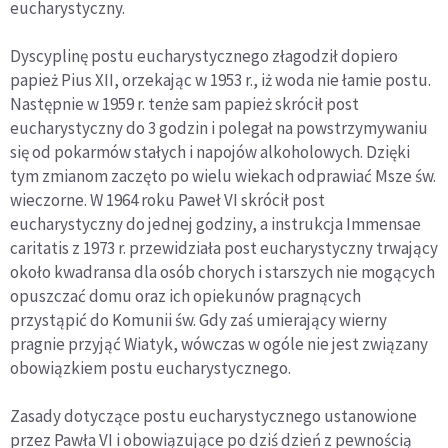
eucharystyczny.
Dyscyplinę postu eucharystycznego złagodził dopiero
papież Pius XII, orzekając w 1953 r., iż woda nie łamie postu.
Następnie w 1959 r. tenże sam papież skrócił post
eucharystyczny do 3 godzin i polegał na powstrzymywaniu
się od pokarmów stałych i napojów alkoholowych. Dzięki
tym zmianom zaczęto po wielu wiekach odprawiać Msze św.
wieczorne. W 1964 roku Paweł VI skrócił post
eucharystyczny do jednej godziny, a instrukcja Immensae
caritatis z 1973 r. przewidziała post eucharystyczny trwający
około kwadransa dla osób chorych i starszych nie mogących
opuszczać domu oraz ich opiekunów pragnących
przystąpić do Komunii św. Gdy zaś umierający wierny
pragnie przyjąć Wiatyk, wówczas w ogóle nie jest związany
obowiązkiem postu eucharystycznego.
Zasady dotyczące postu eucharystycznego ustanowione
przez Pawła VI i obowiązujące po dziś dzień z pewnością