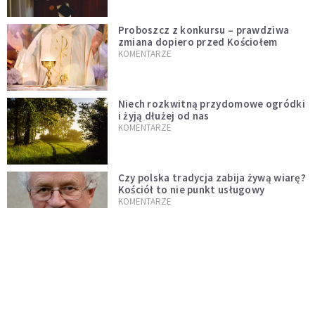
Proboszcz z konkursu – prawdziwa
zmiana dopiero przed Kościołem
KOMENTARZE
Niech rozkwitną przydomowe ogródki
i żyją dłużej od nas
KOMENTARZE
Czy polska tradycja zabija żywą wiarę?
Kościół to nie punkt usługowy
KOMENTARZE
"Jezus AI" i religijne chatboty. Czy
Leon XIV odpowie na duchowość epoki
sztucznej inteligencji?
KOMENTARZE