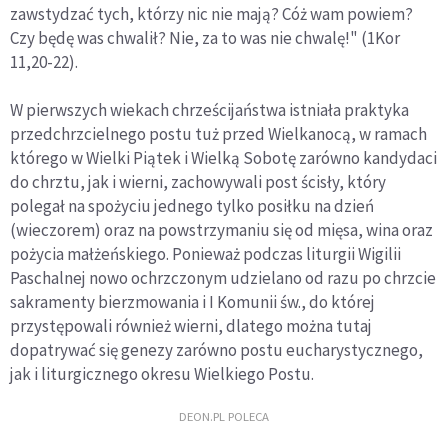
zawstydzać tych, którzy nic nie mają? Cóż wam powiem?
Czy będę was chwalił? Nie, za to was nie chwalę!" (1Kor
11,20-22).
W pierwszych wiekach chrześcijaństwa istniała praktyka
przedchrzcielnego postu tuż przed Wielkanocą, w ramach
którego w Wielki Piątek i Wielką Sobotę zarówno kandydaci
do chrztu, jak i wierni, zachowywali post ścisły, który
polegał na spożyciu jednego tylko posiłku na dzień
(wieczorem) oraz na powstrzymaniu się od mięsa, wina oraz
pożycia małżeńskiego. Ponieważ podczas liturgii Wigilii
Paschalnej nowo ochrzczonym udzielano od razu po chrzcie
sakramenty bierzmowania i I Komunii św., do której
przystępowali również wierni, dlatego można tutaj
dopatrywać się genezy zarówno postu eucharystycznego,
jak i liturgicznego okresu Wielkiego Postu.
DEON.PL POLECA