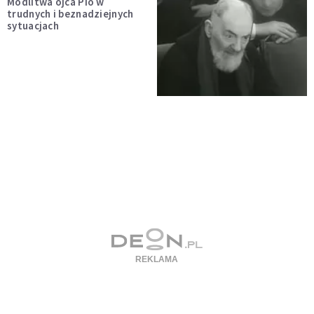
Modlitwa ojca Pio w
trudnych i beznadziejnych
sytuacjach