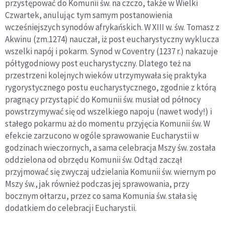
przystępować do Komunii św. na czczo, także w Wielki
Czwartek, anulując tym samym postanowienia
wcześniejszych synodów afrykańskich. W XIII w. św. Tomasz z
Akwinu (zm.1274) nauczał, iż post eucharystyczny wyklucza
wszelki napój i pokarm. Synod w Coventry (1237 r.) nakazuje
półtygodniowy post eucharystyczny. Dlatego też na
przestrzeni kolejnych wieków utrzymywała się praktyka
rygorystycznego postu eucharystycznego, zgodnie z którą
pragnący przystąpić do Komunii św. musiał od północy
powstrzymywać się od wszelkiego napoju (nawet wody!) i
stałego pokarmu aż do momentu przyjęcia Komunii św. W
efekcie zarzucono w ogóle sprawowanie Eucharystii w
godzinach wieczornych, a sama celebracja Mszy św. została
oddzielona od obrzędu Komunii św. Odtąd zaczął
przyjmować się zwyczaj udzielania Komunii św. wiernym po
Mszy św., jak również podczas jej sprawowania, przy
bocznym ołtarzu, przez co sama Komunia św. stała się
dodatkiem do celebracji Eucharystii.