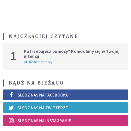
NAJCZĘŚCIEJ CZYTANE
1
Potrzebujesz pomocy? Pomodlimy się w Twojej
intencji
62 komentarzy
BĄDŹ NA BIEŻĄCO
ŚLEDŹ NAS NA FACEBOOKU
ŚLEDŹ NAS NA TWITTERZE
ŚLEDŹ NAS NA INSTAGRAMIE