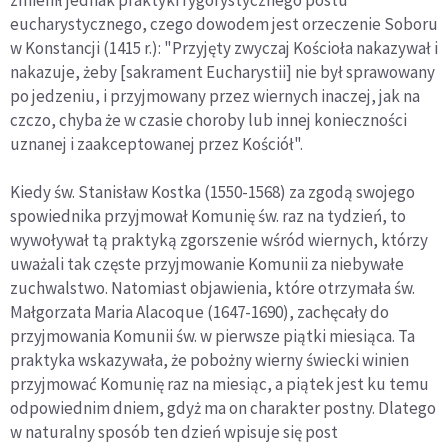
eucharystycznego, czego dowodem jest orzeczenie Soboru
w Konstancji (1415 r.): "Przyjęty zwyczaj Kościoła nakazywał i
nakazuje, żeby [sakrament Eucharystii] nie był sprawowany
po jedzeniu, i przyjmowany przez wiernych inaczej, jak na
czczo, chyba że w czasie choroby lub innej konieczności
uznanej i zaakceptowanej przez Kościół".
Kiedy św. Stanisław Kostka (1550-1568) za zgodą swojego
spowiednika przyjmował Komunię św. raz na tydzień, to
wywoływał tą praktyką zgorszenie wśród wiernych, którzy
uważali tak częste przyjmowanie Komunii za niebywałe
zuchwalstwo. Natomiast objawienia, które otrzymała św.
Małgorzata Maria Alacoque (1647-1690), zachęcały do
przyjmowania Komunii św. w pierwsze piątki miesiąca. Ta
praktyka wskazywała, że pobożny wierny świecki winien
przyjmować Komunię raz na miesiąc, a piątek jest ku temu
odpowiednim dniem, gdyż ma on charakter postny. Dlatego
w naturalny sposób ten dzień wpisuje się post