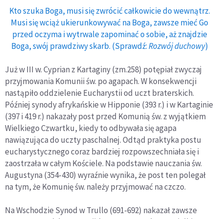
Kto szuka Boga, musi się zwrócić całkowicie do wewnątrz.
Musi się wciąż ukierunkowywać na Boga, zawsze mieć Go
przed oczyma i wytrwale zapominać o sobie, aż znajdzie
Boga, swój prawdziwy skarb. (Sprawdź:
Rozwój duchowy
)
Już w III w. Cyprian z Kartaginy (zm.258) potępiał zwyczaj
przyjmowania Komunii św. po agapach. W konsekwencji
nastąpiło oddzielenie Eucharystii od uczt braterskich.
Później synody afrykańskie w Hipponie (393 r.) i w Kartaginie
(397 i 419 r.) nakazały post przed Komunią św. z wyjątkiem
Wielkiego Czwartku, kiedy to odbywała się agapa
nawiązująca do uczty paschalnej. Odtąd praktyka postu
eucharystycznego coraz bardziej rozpowszechniała się i
zaostrzała w całym Kościele. Na podstawie nauczania św.
Augustyna (354-430) wyraźnie wynika, że post ten polegał
na tym, że Komunię św. należy przyjmować na czczo.
Na Wschodzie Synod w Trullo (691-692) nakazał zawsze