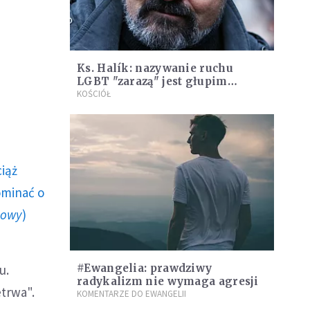
Ks. Halík: nazywanie ruchu
LGBT "zarazą" jest głupim
objawem nieumiejętności
KOŚCIÓŁ
rozróżniania
ciąż
ominać o
howy
)
u.
#Ewangelia: prawdziwy
radykalizm nie wymaga agresji
trwa".
KOMENTARZE DO EWANGELII