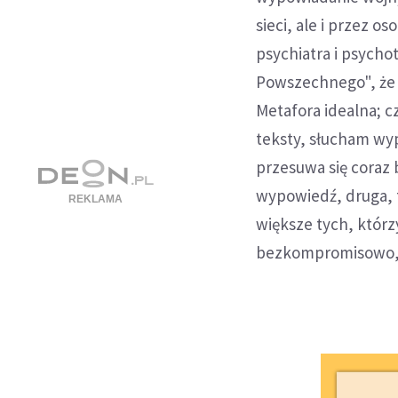
sieci, ale i przez 
psychiatra i psycho
Powszechnego", że 
Metafora idealna; c
teksty, słucham wyp
przesuwa się coraz b
wypowiedź, druga, t
większe tych, któr
bezkompromisowo, b