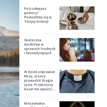
Potrzebujesz
pomocy?
Pomodlimy się w
Twojej intencji
Skuteczna
modlitwa w
sprawach trudnych
i beznadziejnych
W dzień odprawiał
Mszę, w nocy
prowadził drugie
życie. Przełożony
kazał mu opuścić
zakon
Niezawodna