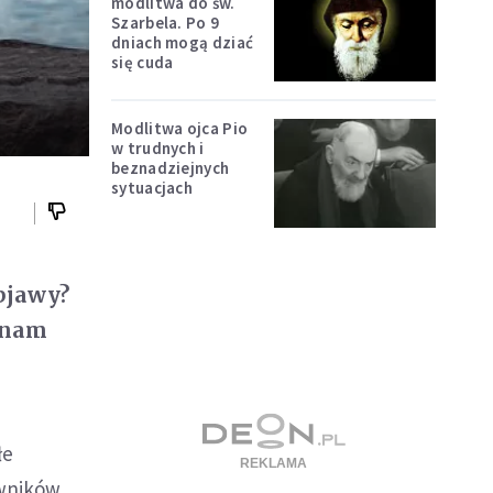
modlitwa do św.
Szarbela. Po 9
dniach mogą dziać
się cuda
Modlitwa ojca Pio
w trudnych i
beznadziejnych
sytuacjach
Objawy?
 Znam
łe
owników