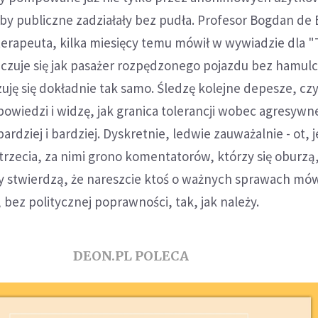
osoby publiczne zadziałały bez pudła. Profesor Bogdan de
terapeuta, kilka miesięcy temu mówił w wywiadzie dla 
czuje się jak pasażer rozpędzonego pojazdu bez hamul
zuję się dokładnie tak samo. Śledzę kolejne depesze, c
owiedzi i widzę, jak granica tolerancji wobec agresywne
ardziej i bardziej. Dyskretnie, ledwie zauważalnie - ot, 
rzecia, za nimi grono komentatorów, którzy się oburzą,
zy stwierdzą, że nareszcie ktoś o ważnych sprawach mó
ez politycznej poprawności, tak, jak należy.
DEON.PL POLECA