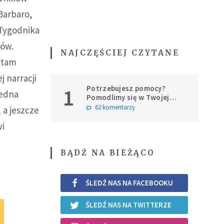
 Barbaro,
"Tygodnika
ców.
NAJCZĘŚCIEJ CZYTANE
zytam
j narracji
Potrzebujesz pomocy?
1
jedna
Pomodlimy się w Twojej
intencji
62 komentarzy
 a jeszcze
wi
BĄDŹ NA BIEŻĄCO
ŚLEDŹ NAS NA FACEBOOKU
ŚLEDŹ NAS NA TWITTERZE