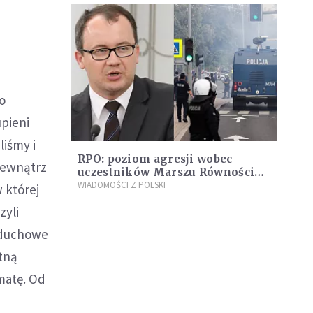
do
upieni
liśmy i
RPO: poziom agresji wobec
zewnątrz
uczestników Marszu Równości
budzi poważne zaniepokojenie
WIADOMOŚCI Z POLSKI
w której
zyli
e duchowe
otną
matę. Od