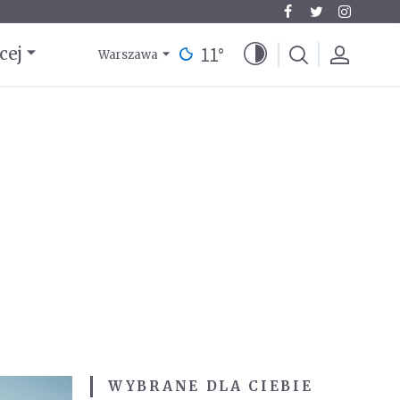
11
°
cej
Warszawa
WYBRANE DLA CIEBIE