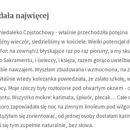
dała najwięcej
 niedaleko Częstochowy - właśnie przechodziła potężna
óźny wieczór, siedzieliśmy w kościele. Wielki potencjał 
or: na zewnątrz błyskające raz po raz pioruny, a my sk
 Sakramentu, i świeccy, i księża, razem gorąco uwielbia
siebie nawzajem. Wyszłam zbudowana i wzmocniona, na 
 Właśnie wtedy koleżanka powiedziała, że zalało szkołę, 
ocy. Moje rzeczy były rozłożone pod otwartym oknem - c
frontu. Wszystko mokre: karimata, śpiwór, plecak… Cał
skoro zapowiadała się noc na zimnym linoleum pod wilg
dążyłam się zorientować, od jednej osoby dostałam kari
ili się tym zupełnie naturalnie, bez słowa.