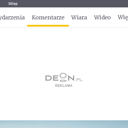
g
Sklep
Wię
darzenia
Komentarze
Wiara
Wideo