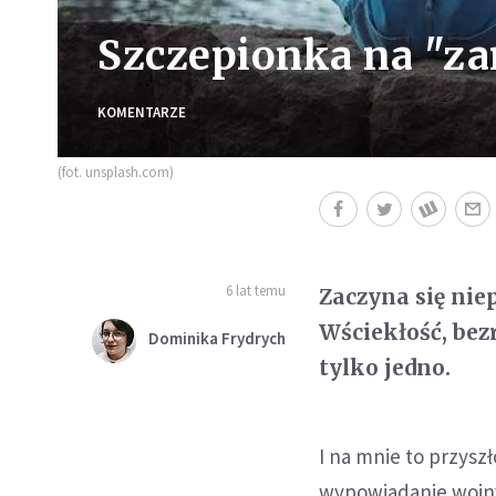
Szczepionka na "za
KOMENTARZE
(fot. unsplash.com)
6 lat temu
Zaczyna się nie
Wściekłość, bez
Dominika Frydrych
tylko jedno.
I na mnie to przysz
wypowiadanie wojn