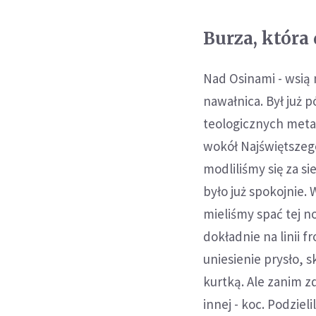
Burza, która 
Nad Osinami - wsią
nawałnica. Był już p
teologicznych metaf
wokół Najświętszego
modliliśmy się za 
było już spokojnie.
mieliśmy spać tej n
dokładnie na linii 
uniesienie prysło, 
kurtką. Ale zanim z
innej - koc. Podziel