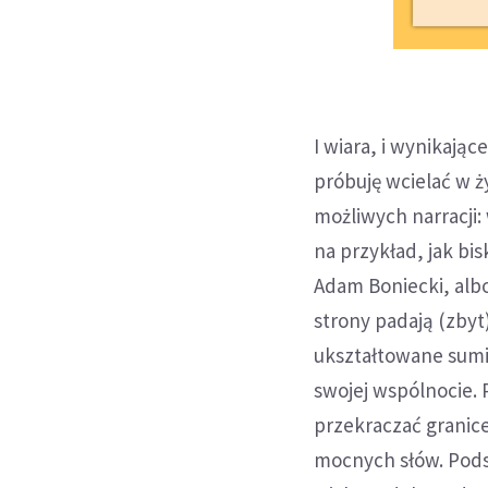
I wiara, i wynikają
próbuję wcielać w ż
możliwych narracji:
na przykład, jak bis
Adam Boniecki, albo 
strony padają (zbyt
ukształtowane sumi
swojej wspólnocie. 
przekraczać granice
mocnych słów. Podst