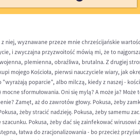
ce z niej, wyznawane przeze mnie chrześcijańskie wartośc
ycie, i zwyczajna przyzwoitość mówią mi, że to najgorsz
 wojenna, plemienna, obraźliwa, brutalna. Z drugiej stro
kupi mojego Kościoła, pierwsi nauczyciele wiary, jak okreś
"wyrażają poparcie", albo milczą, kiedy z naszej - kości
) mocne sformułowania. Oni się mylą? A może ja? Może t
enie? Zamęt, aż do zawrotów głowy. Pokusa, żeby zamk
Pokusa, żeby stracić nadzieję. Pokusa, żeby samemu za
 szacunku. Pokusa, żeby dać się zainfekować wirusowi 
ępna, łatwa do zracjonalizowania - bo przecież przyśw