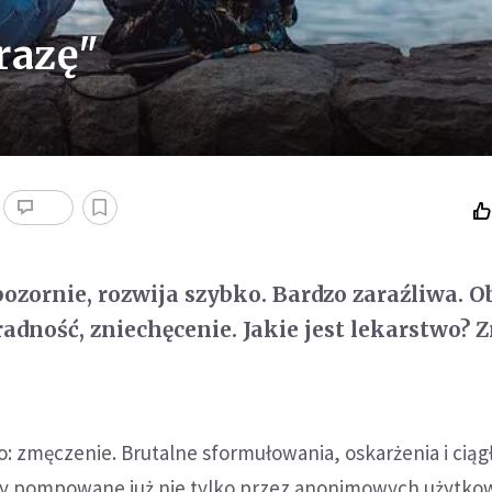
razę"
pozornie, rozwija szybko. Bardzo zaraźliwa. 
radność, zniechęcenie. Jakie jest lekarstwo?
ło: zmęczenie. Brutalne sformułowania, oskarżenia i ciąg
y pompowane już nie tylko przez anonimowych użytk