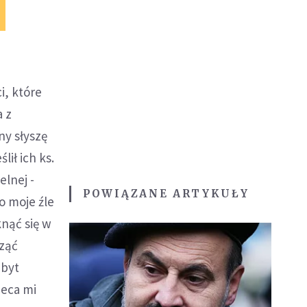
i, które
a z
ny słyszę
lił ich ks.
elnej -
POWIĄZANE ARTYKUŁY
o moje źle
nąć się w
cząć
zbyt
ieca mi