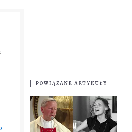
ś
POWIĄZANE ARTYKUŁY
o