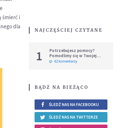
je
 śmierć i
żnego dla
NAJCZĘŚCIEJ CZYTANE
Potrzebujesz pomocy?
1
Pomodlimy się w Twojej
intencji
62 komentarzy
BĄDŹ NA BIEŻĄCO
ŚLEDŹ NAS NA FACEBOOKU
ŚLEDŹ NAS NA TWITTERZE