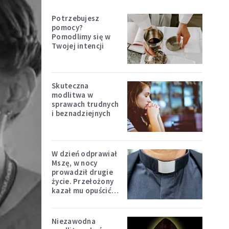
Potrzebujesz
pomocy?
Pomodlimy się w
Twojej intencji
Skuteczna
modlitwa w
sprawach trudnych
i beznadziejnych
W dzień odprawiał
Mszę, w nocy
prowadził drugie
życie. Przełożony
kazał mu opuścić
zakon
Niezawodna