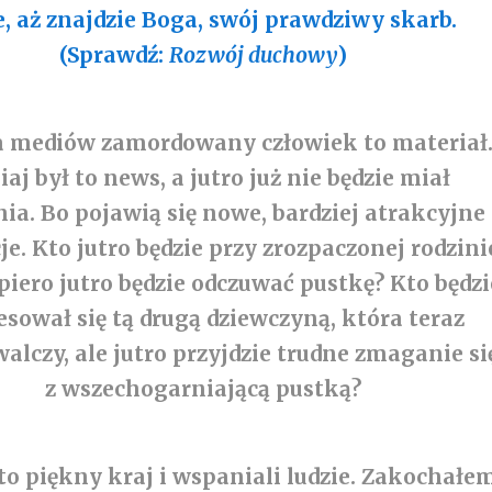
e, aż znajdzie Boga, swój prawdziwy skarb.
(Sprawdź:
Rozwój duchowy
)
a mediów zamordowany człowiek to materiał
iaj był to news, a jutro już nie będzie miał
ia. Bo pojawią się nowe, bardziej atrakcyjne
e. Kto jutro będzie przy zrozpaczonej rodzini
piero jutro będzie odczuwać pustkę? Kto będzi
esował się tą drugą dziewczyną, która teraz
alczy, ale jutro przyjdzie trudne zmaganie si
z wszechogarniającą pustką?
to piękny kraj i wspaniali ludzie. Zakochałe