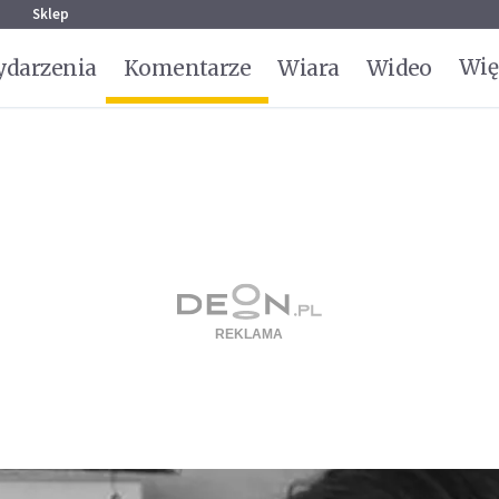
g
Sklep
Wię
darzenia
Komentarze
Wiara
Wideo