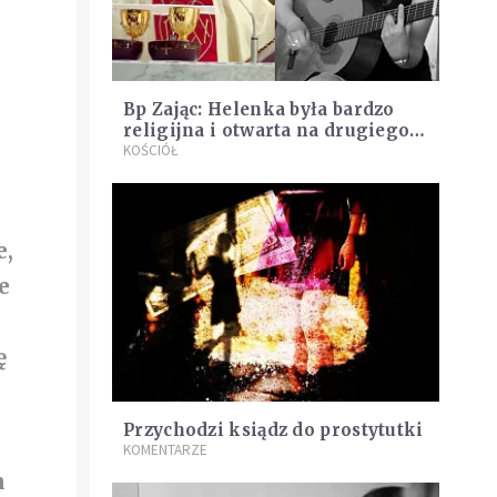
Bp Zając: Helenka była bardzo
religijna i otwarta na drugiego
.
człowieka
KOŚCIÓŁ
e,
e
ę
Przychodzi ksiądz do prostytutki
KOMENTARZE
m