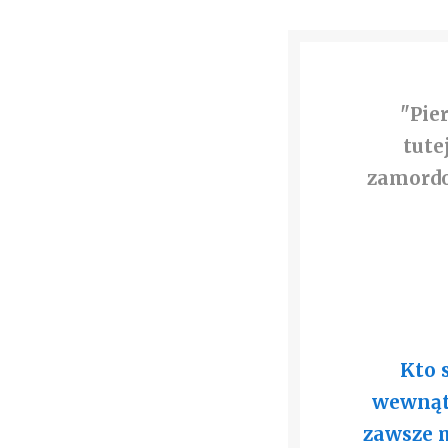
"Pie
tute
zamordo
Kto 
wewnątr
zawsze 