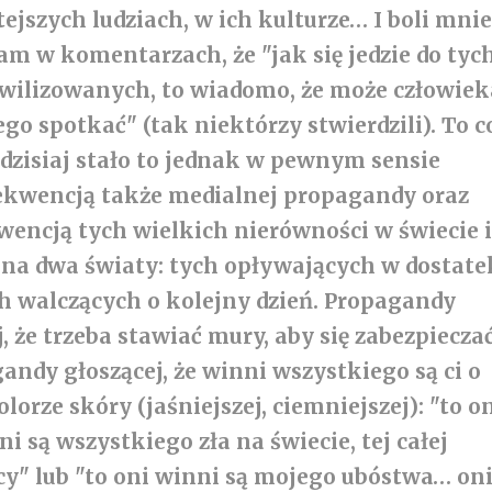
tejszych ludziach, w ich kulturze… I boli mni
am w komentarzach, że "jak się jedzie do tyc
wilizowanych, to wiadomo, że może człowiek
ego spotkać" (tak niektórzy stwierdzili). To c
 dzisiaj stało to jednak w pewnym sensie
kwencją także medialnej propagandy oraz
encją tych wielkich nierówności w świecie 
 na dwa światy: tych opływających w dostate
ch walczących o kolejny dzień. Propagandy
j, że trzeba stawiać mury, aby się zabezpieczać
andy głoszącej, że winni wszystkiego są ci o
orze skóry (jaśniejszej, ciemniejszej): "to o
i są wszystkiego zła na świecie, tej całej
y" lub "to oni winni są mojego ubóstwa… on