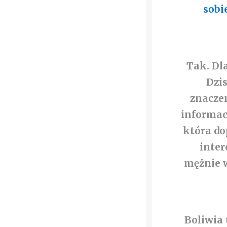
sobi
Tak. Dl
Dzis
znaczen
informacj
która do
inter
mężnie w
Boliwia 