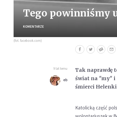
Tego powinniśmy uc
KOMENTARZE
(fot. facebook.com)
9 lat temu
Tak naprawdę to
świat na "my" i
eb
śmierci Helenki
Katolicką część pols
wolontariuszek w Bo