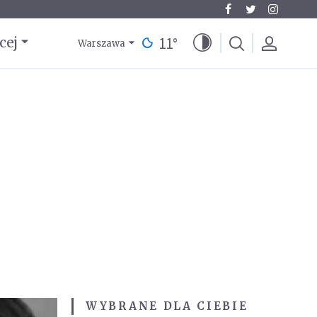
11
°
cej
Warszawa
WYBRANE DLA CIEBIE