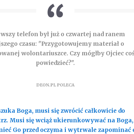
rwszy telefon był już o czwartej nad ranem
jszego czasu: "Przygotowujemy materiał o
wanej wolontariuszce. Czy mógłby Ojciec co
powiedzieć?".
DEON.PL POLECA
szuka Boga, musi się zwrócić całkowicie do
z. Musi się wciąż ukierunkowywać na Boga,
mieć Go przed oczyma i wytrwale zapominać 