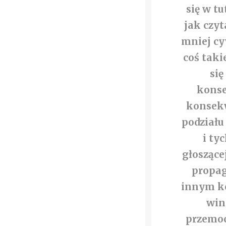
się w tu
jak czyt
mniej cy
coś taki
się
konse
konsekw
podziału
i ty
głoszące
propag
innym kol
winn
przemoc