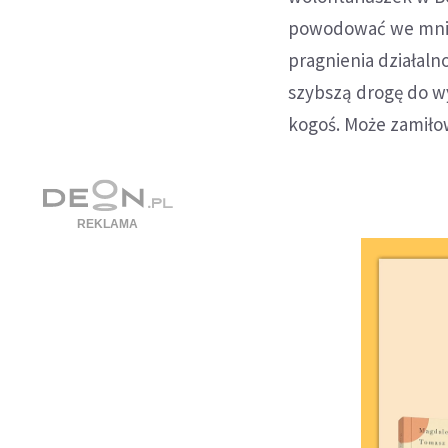
powodować we mnie 
pragnienia działaln
szybszą drogę do wy
kogoś. Może zamiłow