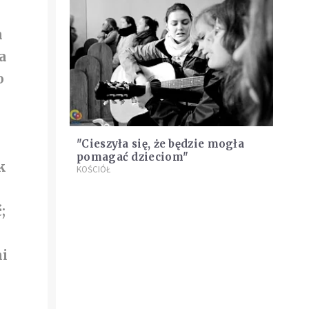
e
h
a
o
i
"Cieszyła się, że będzie mogła
pomagać dzieciom"
k
KOŚCIÓŁ
;
ni
i