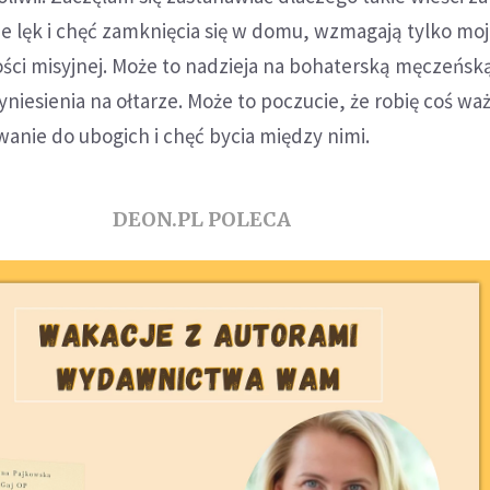
lęk i chęć zamknięcia się w domu, wzmagają tylko mo
ości misyjnej. Może to nadzieja na bohaterską męczeńską
niesienia na ołtarze. Może to poczucie, że robię coś wa
anie do ubogich i chęć bycia między nimi.
DEON.PL POLECA