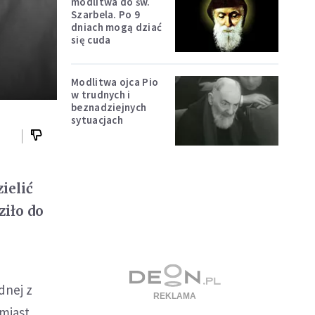
modlitwa do św.
Szarbela. Po 9
dniach mogą dziać
się cuda
Modlitwa ojca Pio
w trudnych i
beznadziejnych
sytuacjach
ielić
ziło do
dnej z
amiast