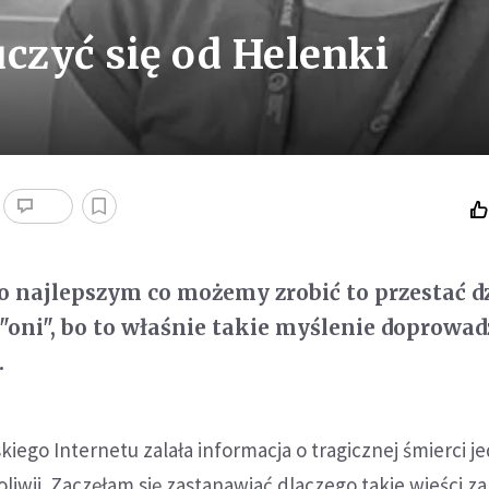
zyć się od Helenki
 najlepszym co możemy zrobić to przestać dz
 "oni", bo to właśnie takie myślenie doprowad
.
kiego Internetu zalała informacja o tragicznej śmierci je
liwii. Zaczęłam się zastanawiać dlaczego takie wieści z