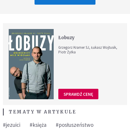
Łobuzy
Grzegorz Kramer SJ, Łukasz Wojtusik,
Piotr Żyłka
SPRAWDŹ CENĘ
TEMATY W ARTYKULE
#jezuici
#księża
#posłuszeństwo