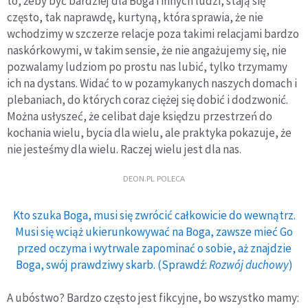
to, żeby być bardziej dla Boga i innych ludzi, stają się
często, tak naprawdę, kurtyną, która sprawia, że nie
wchodzimy w szczerze relacje poza takimi relacjami bardzo
naskórkowymi, w takim sensie, że nie angażujemy się, nie
pozwalamy ludziom po prostu nas lubić, tylko trzymamy
ich na dystans. Widać to w pozamykanych naszych domach i
plebaniach, do których coraz ciężej się dobić i dodzwonić.
Można usłyszeć, że celibat daje księdzu przestrzeń do
kochania wielu, bycia dla wielu, ale praktyka pokazuje, że
nie jesteśmy dla wielu. Raczej wielu jest dla nas.
DEON.PL POLECA
Kto szuka Boga, musi się zwrócić całkowicie do wewnątrz.
Musi się wciąż ukierunkowywać na Boga, zawsze mieć Go
przed oczyma i wytrwale zapominać o sobie, aż znajdzie
Boga, swój prawdziwy skarb. (Sprawdź:
Rozwój duchowy
)
A ubóstwo? Bardzo często jest fikcyjne, bo wszystko mamy: