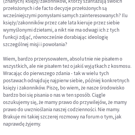
(znanych) księży/zakonników, którzy szantażują swoich
przełożonych i de facto decyzje przełożonych są
wcześniejszymi pomysłami samych zainteresowanych? Ilu
księży/zakonników przez całe lata kieruje przez siebie
wymyślonymi dziełami, a nikt nie ma odwagi ich z tych
funkcji zdjąć, równocześnie dorabiając ideologię
szczególnej misji i powołania?
Wiem, bardzo przerysowałem, absolutnie nie pisałem o
wszystkich, ale nie pisałem też o jakiś wyjątkach z kosmosu.
Wracając do pierwszego zdania - tak w wielu tych
postawach odnajduję najpierw siebie, później konkretnych
księży i zakonników. Piszę, bo wiem, że nasze środowisko
bardzo boi się pisania o nas w ten sposób. Ciągle
oszukujemy się, że mamy prawo do przywilejów, że mamy
prawo do uwznioślania naszej codzienności. Nie mamy.
Brakuje mi takiej szczerej rozmowy na forum o tym, jak
naprawdę żyjemy.