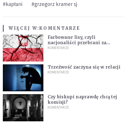
#kapłani
#grzegorz kramer sj
WIĘCEJ W:
KOMENTARZE
Farbowane lisy, czyli
nacjonaliści przebrani za
chrześcijan
KOMENTARZE
Trzeźwość zaczyna się w relacji
KOMENTARZE
Czy biskupi naprawdę chcą tej
komisji?
KOMENTARZE