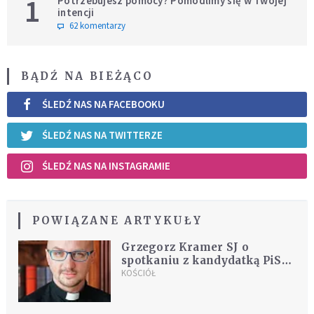
1
Potrzebujesz pomocy? Pomodlimy się w Twojej
intencji
62 komentarzy
BĄDŹ NA BIEŻĄCO
ŚLEDŹ NAS NA FACEBOOKU
ŚLEDŹ NAS NA TWITTERZE
ŚLEDŹ NAS NA INSTAGRAMIE
POWIĄZANE ARTYKUŁY
Grzegorz Kramer SJ o
spotkaniu z kandydatką PiS
na prezydenta Krakowa,
KOŚCIÓŁ
które odbyło się w kościele