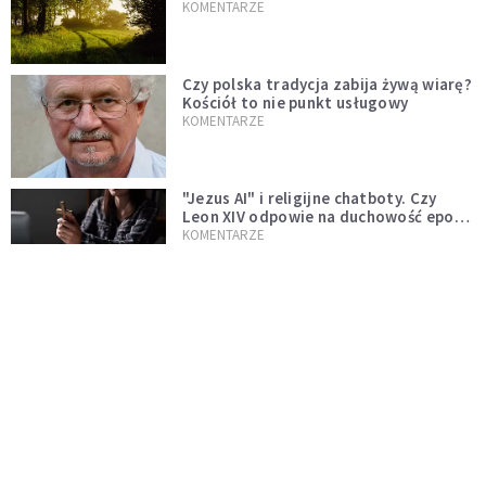
KOMENTARZE
Czy polska tradycja zabija żywą wiarę?
Kościół to nie punkt usługowy
KOMENTARZE
"Jezus AI" i religijne chatboty. Czy
Leon XIV odpowie na duchowość epoki
sztucznej inteligencji?
KOMENTARZE
AI wyręcza nas i zabiera pracę. Mimo to
ludzkie myślenie nie przestaje być w
cenie
KOMENTARZE
Pół internetu płacze. Kto nam zastąpi
Łukasza Litewkę?
KOMENTARZE