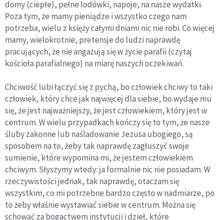
domy (ciepłe), pełne lodówki, napoje, na nasze wydatki.
Poza tym, że mamy pieniądze i wszystko czego nam
potrzeba, wielu z księży całymi dniami nic nie robi. Co więcej
mamy, wielokrotnie, pretensje do ludzi naprawdę
pracujących, że nie angażują się w życie parafii (czytaj
kościoła parafialnego) na miarę naszych oczekiwań.
Chciwość lubi łączyć się z pychą, bo człowiek chciwy to taki
człowiek, który chce jak najwięcej dla siebie, bo wydaje mu
się, że jest najważniejszy, że jest człowiekiem, który jest w
centrum. W wielu przypadkach kończy się to tym, że nasze
śluby zakonne lub naśladowanie Jezusa ubogiego, są
sposobem na to, żeby tak naprawdę zagłuszyć swoje
sumienie, które wypomina mi, że jestem człowiekiem
chciwym. Słyszymy wtedy: ja formalnie nic nie posiadam. W
rzeczywistości jednak, tak naprawdę, otaczam się
wszystkim, co mi potrzebne bardzo często w nadmiarze, po
to żeby właśnie wystawiać siebie w centrum. Można się
schować za bogactwem instytucji i dzieł, które