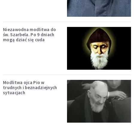
Niezawodna modlitwa do
św. Szarbela. Po 9 dniach
mogą dziać się cuda
Modlitwa ojca Pio w
trudnych i beznadziejnych
sytuacjach