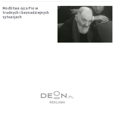
Modlitwa ojca Pio w
trudnych i beznadziejnych
sytuacjach