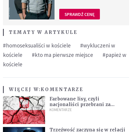
SPRAWDŹ CENĘ
TEMATY W ARTYKULE
#homoseksualiści w kościele
#wykluczeni w
kościele
#kto ma pierwsze miejsce
#papież w
kościele
WIĘCEJ W:
KOMENTARZE
Farbowane lisy, czyli
nacjonaliści przebrani za
chrześcijan
KOMENTARZE
Trzeźwość zaczyna się w relacji