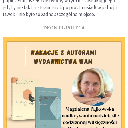
papież Franciszek. Nie byłoby w tym nic zaskakującego,
gdyby nie fakt, że Franciszek po prostu usiadł w jednej z
ławek - nie było to żadne szczególne miejsce.
DEON.PL POLECA