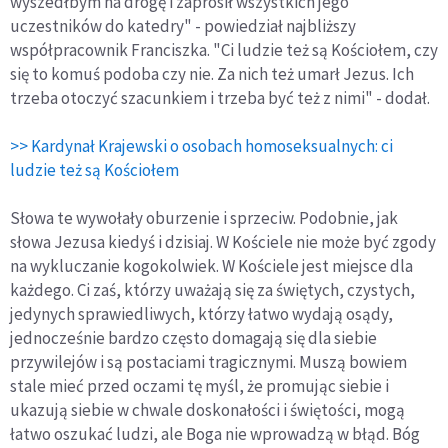
wyszedłbym na drogę i zaprosił wszystkich jego
uczestników do katedry" - powiedział najbliższy
współpracownik Franciszka. "Ci ludzie też są Kościołem, czy
się to komuś podoba czy nie. Za nich też umarł Jezus. Ich
trzeba otoczyć szacunkiem i trzeba być też z nimi" - dodał.
>> Kardynał Krajewski o osobach homoseksualnych: ci
ludzie też są Kościołem
Słowa te wywołały oburzenie i sprzeciw. Podobnie, jak
słowa Jezusa kiedyś i dzisiaj. W Kościele nie może być zgody
na wykluczanie kogokolwiek. W Kościele jest miejsce dla
każdego. Ci zaś, którzy uważają się za świętych, czystych,
jedynych sprawiedliwych, którzy łatwo wydają osądy,
jednocześnie bardzo często domagają się dla siebie
przywilejów i są postaciami tragicznymi. Muszą bowiem
stale mieć przed oczami tę myśl, że promując siebie i
ukazują siebie w chwale doskonałości i świętości, mogą
łatwo oszukać ludzi, ale Boga nie wprowadzą w błąd. Bóg