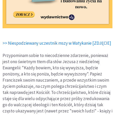
>> Niespodziewany uczestnik mszy w Watykanie [ZDJĘCIE]
Przypominam sobie to niecodzienne zdarzenie, ponieważ
jest ono świetnym tłem dla słów Jezusa z niedzielnej
Ewangelii: "Każdy bowiem, kto się wywyższa, będzie
poniżony, a kto się poniża, będzie wywyższony". Papież
Franciszek swoim nauczaniem, a przede wszystkim swoim
życiem pokazuje, na czym polega chrześcijaństwo i czym
tak naprawdę jest Kościół. To chrześcijaństwo, które dzisiaj
staje się dla wielu odpychające przez próby zredukowania
go do walczącej ideologii i ten Kościół, który dzisiaj tak
często ukazywany jest (nawet przez "swoich ludzi" - księży i