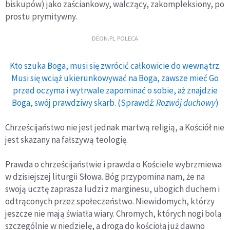
biskupów) jako zaściankowy, walczący, zakompleksiony, po
prostu prymitywny.
DEON.PL POLECA
Kto szuka Boga, musi się zwrócić całkowicie do wewnątrz.
Musi się wciąż ukierunkowywać na Boga, zawsze mieć Go
przed oczyma i wytrwale zapominać o sobie, aż znajdzie
Boga, swój prawdziwy skarb. (Sprawdź:
Rozwój duchowy
)
Chrześcijaństwo nie jest jednak martwą religią, a Kościół nie
jest skazany na fałszywą teologię.
Prawda o chrześcijaństwie i prawda o Kościele wybrzmiewa
w dzisiejszej liturgii Słowa. Bóg przypomina nam, że na
swoją ucztę zaprasza ludzi z marginesu, ubogich duchem i
odtrąconych przez społeczeństwo. Niewidomych, którzy
jeszcze nie mają światła wiary. Chromych, których nogi bolą
szczególnie w niedzielę, a droga do kościoła już dawno