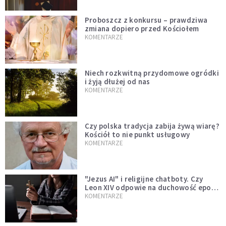
Proboszcz z konkursu – prawdziwa
zmiana dopiero przed Kościołem
KOMENTARZE
Niech rozkwitną przydomowe ogródki
i żyją dłużej od nas
KOMENTARZE
Czy polska tradycja zabija żywą wiarę?
Kościół to nie punkt usługowy
KOMENTARZE
"Jezus AI" i religijne chatboty. Czy
Leon XIV odpowie na duchowość epoki
sztucznej inteligencji?
KOMENTARZE