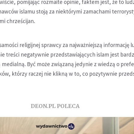
cie, pomijając rozmaite opinie, faktem jest, że to lud
znawców islamu stoją za niektórymi zamachami terrorys
i chrześcijan.
amości religijnej sprawcy za najważniejszą informację l
 treści negatywnie przedstawiających islam jest bard
ą medialną. Być może związaną jedynie z wiedzą o pref
ików, którzy raczej nie klikną w to, co pozytywnie przed
DEON.PL POLECA