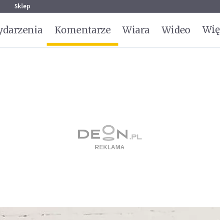
g
Sklep
Wię
darzenia
Komentarze
Wiara
Wideo