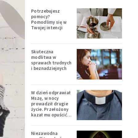
Potrzebujesz
pomocy?
Pomodlimy się w
Twojej intencji
Skuteczna
modlitwa w
sprawach trudnych
i beznadziejnych
W dzień odprawiał
Mszę, w nocy
prowadził drugie
życie. Przełożony
kazał mu opuścić
zakon
Niezawodna