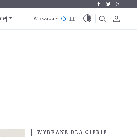
11
°
cej
Warszawa
WYBRANE DLA CIEBIE