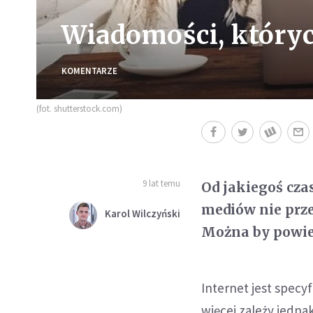
Wiadomości, których
KOMENTARZE
(fot. shutterstock.com)
9 lat temu
Od jakiegoś cza
mediów nie prze
Karol Wilczyński
Można by powied
Internet jest spec
więcej zależy jedna