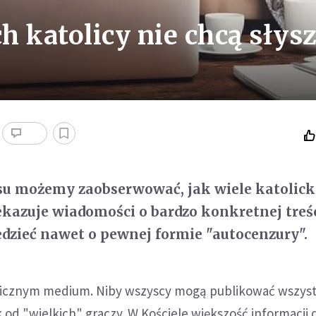
 katolicy nie chcą słys
su możemy zaobserwować, jak wiele katolick
kazuje wiadomości o bardzo konkretnej treśc
zieć nawet o pewnej formie "autocenzury".
yficznym medium. Niby wszyscy mogą publikować wszyst
k od "wielkich" graczy. W Kościele większość informacji 