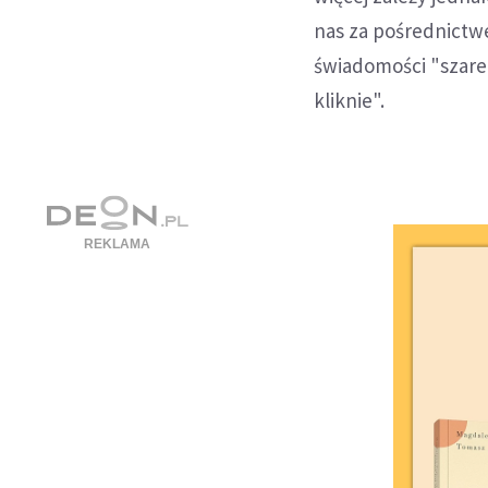
nas za pośrednictw
świadomości "szareg
kliknie".