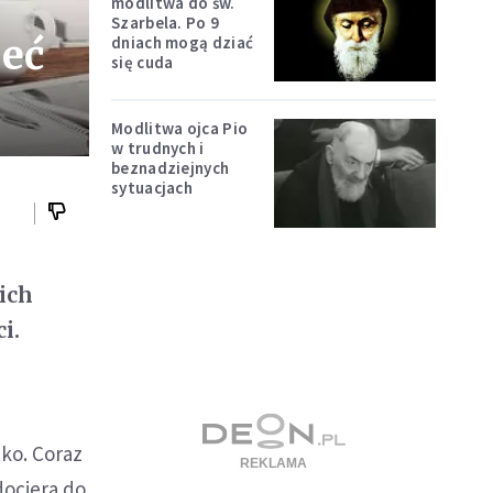
modlitwa do św.
Szarbela. Po 9
zeć
dniach mogą dziać
się cuda
Modlitwa ojca Pio
w trudnych i
beznadziejnych
sytuacjach
ich
i.
ko. Coraz
dociera do