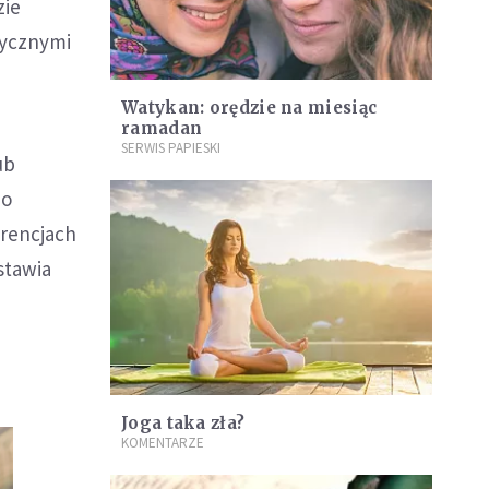
zie
tycznymi
Watykan: orędzie na miesiąc
ramadan
SERWIS PAPIESKI
ub
zo
erencjach
stawia
Joga taka zła?
KOMENTARZE