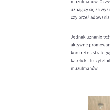
muzułmanów. Oczywiś
uznający się za wy
czy prześladowaniam
Jednak uznanie tożs
aktywne promowanie
konkretną strategi
katolickich czyteln
muzułmanów.