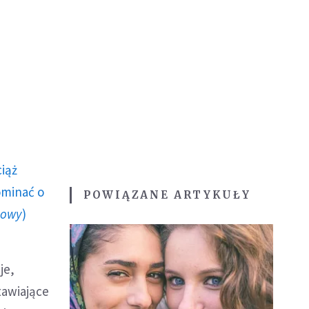
ciąż
ominać o
POWIĄZANE ARTYKUŁY
howy
)
je,
tawiające