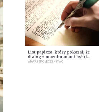
List papieża, który pokazał, że
dialog z muzułmanami był (i
jest) możliwy
WIARA I SPOŁECZEŃSTWO