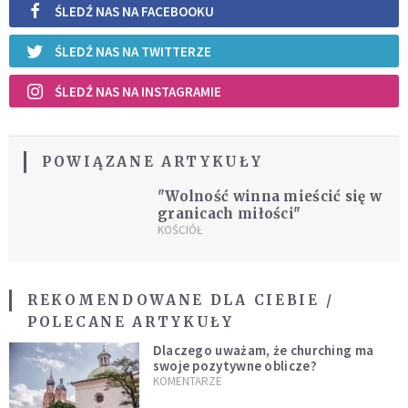
ŚLEDŹ NAS NA FACEBOOKU
ŚLEDŹ NAS NA TWITTERZE
ŚLEDŹ NAS NA INSTAGRAMIE
POWIĄZANE ARTYKUŁY
"Wolność winna mieścić się w
granicach miłości"
KOŚCIÓŁ
REKOMENDOWANE DLA CIEBIE /
POLECANE ARTYKUŁY
Dlaczego uważam, że churching ma
swoje pozytywne oblicze?
KOMENTARZE