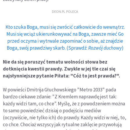
DEON.PL POLECA
Kto szuka Boga, musi się zwrócić całkowicie do wewnątrz.
Musi się wciąż ukierunkowywać na Boga, zawsze mieć Go
przed oczyma i wytrwale zapominać o sobie, aż znajdzie
Boga, swój prawdziwy skarb. (Sprawdź:
Rozwój duchowy
)
Nie da się poruszyć tematu wolności słowa bez
dotknięcia kwestii prawdy. Zwykle w jej tle czai się
najsłynniejsze pytanie Piłata: "Cóż to jest prawda?".
W powieści Dmitrija Głuchowskiego "Metro 2033" pada
bardzo ciekawe zdanie: "Z Kremlem naprawdę jest tak:
każdy widzi tam, co chce". Myślę, że z powodzeniem można
to samo powiedzieć dzisiaj o podejściu mediów
(oczywiście, nie tylko ich) do prawdy. Każdy widzi w niej, to,
co chce. Chociaż wszyscy jak rytualne zaklęcie przywołują