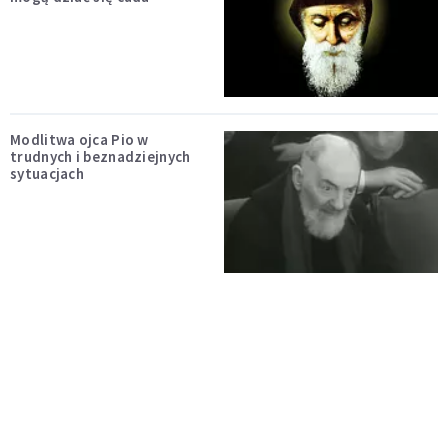
Modlitwa ojca Pio w
trudnych i beznadziejnych
sytuacjach