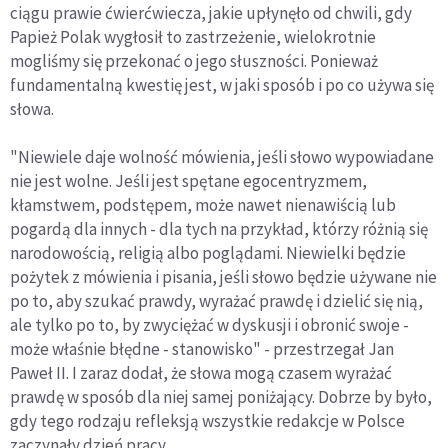
ciągu prawie ćwierćwiecza, jakie upłynęło od chwili, gdy
Papież Polak wygłosił to zastrzeżenie, wielokrotnie
mogliśmy się przekonać o jego słuszności. Ponieważ
fundamentalną kwestię jest, w jaki sposób i po co używa się
słowa.
"Niewiele daje wolność mówienia, jeśli słowo wypowiadane
nie jest wolne. Jeśli jest spętane egocentryzmem,
kłamstwem, podstępem, może nawet nienawiścią lub
pogardą dla innych - dla tych na przykład, którzy różnią się
narodowością, religią albo poglądami. Niewielki będzie
pożytek z mówienia i pisania, jeśli słowo będzie używane nie
po to, aby szukać prawdy, wyrażać prawdę i dzielić się nią,
ale tylko po to, by zwyciężać w dyskusji i obronić swoje -
może właśnie błędne - stanowisko" - przestrzegał Jan
Paweł II. I zaraz dodał, że słowa mogą czasem wyrażać
prawdę w sposób dla niej samej poniżający. Dobrze by było,
gdy tego rodzaju refleksją wszystkie redakcje w Polsce
zaczynały dzień pracy.