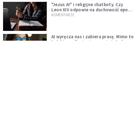
"Jezus AI" i religijne chatboty. Czy
Leon XIV odpowie na duchowość epoki
sztucznej inteligencji?
KOMENTARZE
AI wyręcza nas i zabiera pracę. Mimo to
ludzkie myślenie nie przestaje być w
cenie
KOMENTARZE
Pół internetu płacze. Kto nam zastąpi
Łukasza Litewkę?
KOMENTARZE