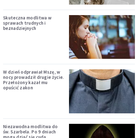
Skuteczna modlitwa w
sprawach trudnych i
beznadziejnych
W dzień odprawiał Mszę, w
nocy prowadził drugie życie.
Przełożony kazał mu
opuścić zakon
Niezawodna modlitwa do
św. Szarbela. Po 9 dniach
mogą dziać się cuda