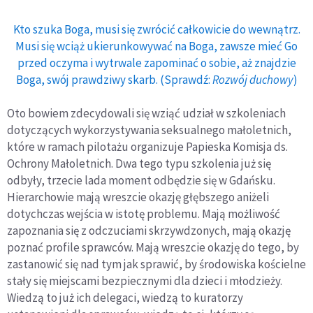
Kto szuka Boga, musi się zwrócić całkowicie do wewnątrz.
Musi się wciąż ukierunkowywać na Boga, zawsze mieć Go
przed oczyma i wytrwale zapominać o sobie, aż znajdzie
Boga, swój prawdziwy skarb. (Sprawdź:
Rozwój duchowy
)
Oto bowiem zdecydowali się wziąć udział w szkoleniach
dotyczących wykorzystywania seksualnego małoletnich,
które w ramach pilotażu organizuje Papieska Komisja ds.
Ochrony Małoletnich. Dwa tego typu szkolenia już się
odbyły, trzecie lada moment odbędzie się w Gdańsku.
Hierarchowie mają wreszcie okazję głębszego aniżeli
dotychczas wejścia w istotę problemu. Mają możliwość
zapoznania się z odczuciami skrzywdzonych, mają okazję
poznać profile sprawców. Mają wreszcie okazję do tego, by
zastanowić się nad tym jak sprawić, by środowiska kościelne
stały się miejscami bezpiecznymi dla dzieci i młodzieży.
Wiedzą to już ich delegaci, wiedzą to kuratorzy