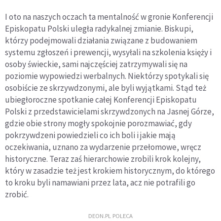
I oto na naszych oczach ta mentalność w gronie Konferencji
Episkopatu Polski uległa radykalnej zmianie. Biskupi,
którzy podejmowali działania związane z budowaniem
systemu zgłoszeń i prewencji, wysyłali na szkolenia księży i
osoby świeckie, sami najczęściej zatrzymywali się na
poziomie wypowiedzi werbalnych. Niektórzy spotykali się
osobiście ze skrzywdzonymi, ale byli wyjątkami. Stąd też
ubiegłoroczne spotkanie całej Konferencji Episkopatu
Polski z przedstawicielami skrzywdzonych na Jasnej Górze,
gdzie obie strony mogły spokojnie porozmawiać, gdy
pokrzywdzeni powiedzieli co ich boli i jakie mają
oczekiwania, uznano za wydarzenie przełomowe, wręcz
historyczne. Teraz zaś hierarchowie zrobili krok kolejny,
który w zasadzie też jest krokiem historycznym, do którego
to kroku byli namawiani przez lata, acz nie potrafili go
zrobić.
DEON.PL POLECA