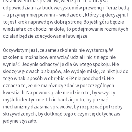
ustanowieni dla sprawców, wiedzą to ci, którzy są
odpowiedzialni za budowę systemów prewencji. Teraz będą
– a przynajmniej powinni – wiedzieć ci, którzy są decyzyjni. I
to jest krok naprawdę w dobrą stronę. Bo jeśli góra będzie
wiedziała o co chodzi na dole, to podejmowanie rozmaitych
działań będzie zdecydowanie łatwiejsze.
Oczywistym jest, że same szkolenia nie wystarczą. W
szkoleniu można bowiem wziąć udział i nic z niego nie
wynieść. Jedynie odhaczyć je dla świętego spokoju. Nie
siedzę w głowach biskupów, ale wydaje mi się, że nikt już do
tego w taki sposób w obrębie KEP nie podchodzi. Nie
oznacza to, że nie ma różnicy zdań w poszczególnych
kwestiach. Na pewno są, ale nie idzie o to, by wszyscy
myśleli identycznie. Idzie bardziej o to, by poznać
mechanizmy działania sprawców, by rozpoznać potrzeby
skrzywdzonych, by dotknąć tego o czym się dotychczas
jedynie słyszało.