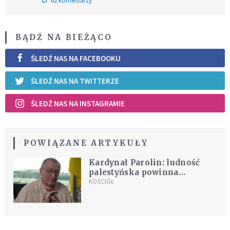
62 komentarzy
BĄDŹ NA BIEŻĄCO
ŚLEDŹ NAS NA FACEBOOKU
ŚLEDŹ NAS NA TWITTERZE
ŚLEDŹ NAS NA INSTAGRAMIE
POWIĄZANE ARTYKUŁY
Kardynał Parolin: ludność
palestyńska powinna
pozostać na swojej ziemi,
KOŚCIÓŁ
rozwiązaniem jest formuła
dwóch państw