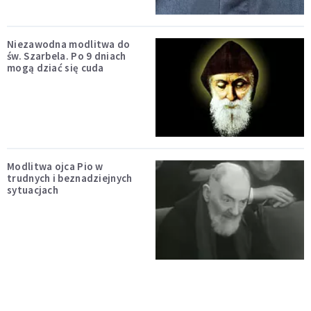
Niezawodna modlitwa do
św. Szarbela. Po 9 dniach
mogą dziać się cuda
Modlitwa ojca Pio w
trudnych i beznadziejnych
sytuacjach