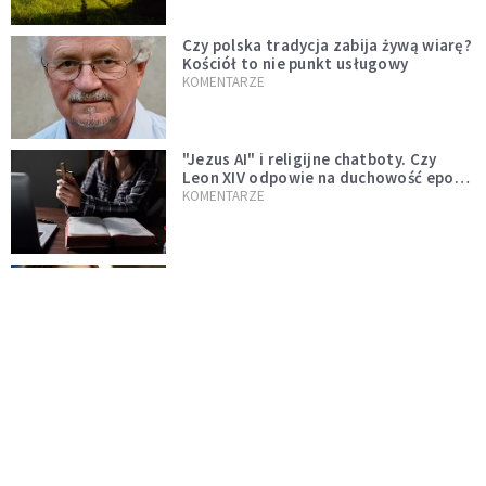
Czy polska tradycja zabija żywą wiarę?
Kościół to nie punkt usługowy
KOMENTARZE
"Jezus AI" i religijne chatboty. Czy
Leon XIV odpowie na duchowość epoki
sztucznej inteligencji?
KOMENTARZE
AI wyręcza nas i zabiera pracę. Mimo to
ludzkie myślenie nie przestaje być w
cenie
KOMENTARZE
Pół internetu płacze. Kto nam zastąpi
Łukasza Litewkę?
KOMENTARZE