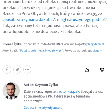
Internauci bardziej od refleksji cenią realtime, możemy się
przekonać przy okazji nagonki, jaka trwa obecnie na
Rzecznika Praw Obywatelskich, który zwrócił uwagę, że
sposób zatrzymania Jakuba A. mógł naruszyć jego godność
.
Tak, zatrzymany też ma godność i prawa, ale o tym się
prawdopodobnie nie dowiecie z Facebooka.
Szymon Żyśko
- dziennikarz i redaktor DEON.pl, opiekun b
logosfery
blog.deon.pl.
Autor książki
"Po tej stronie nieba. Młodzi święci"
. Prowadzi autorskiego
bloga<<
Autor: Szymon Żyśko
Dziennikarz, reporter,
autor książek
. Specjalista ds.
social mediów i PR. Interesuje się tematami
społecznymi.
Zobacz inne artykuły autora