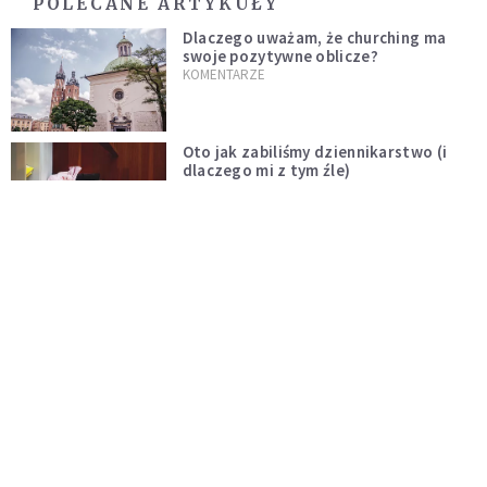
POLECANE ARTYKUŁY
Dlaczego uważam, że churching ma
swoje pozytywne oblicze?
KOMENTARZE
Oto jak zabiliśmy dziennikarstwo (i
dlaczego mi z tym źle)
KOMENTARZE
Proboszcz z konkursu – prawdziwa
zmiana dopiero przed Kościołem
KOMENTARZE
Niech rozkwitną przydomowe ogródki
i żyją dłużej od nas
KOMENTARZE