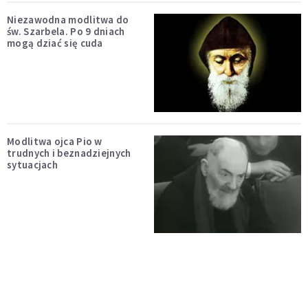
Niezawodna modlitwa do
św. Szarbela. Po 9 dniach
mogą dziać się cuda
Modlitwa ojca Pio w
trudnych i beznadziejnych
sytuacjach