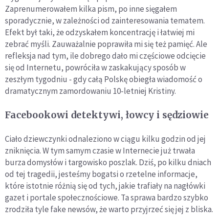
Zaprenumerowałem kilka pism, po inne sięgałem
sporadycznie, w zależności od zainteresowania tematem.
Efekt był taki, że odzyskałem koncentrację i łatwiej mi
zebrać myśli. Zauważalnie poprawiła mi się też pamięć. Ale
refleksja nad tym, ile dobrego dało mi częściowe odcięcie
się od Internetu, powróciła w zaskakujący sposób w
zeszłym tygodniu - gdy całą Polskę obiegła wiadomość o
dramatycznym zamordowaniu 10-letniej Kristiny.
Facebookowi detektywi, łowcy i sędziowie
Ciało dziewczynki odnaleziono w ciągu kilku godzin od jej
zniknięcia. W tym samym czasie w Internecie już trwała
burza domysłów i targowisko poszlak. Dziś, po kilku dniach
od tej tragedii, jesteśmy bogatsi o rzetelne informacje,
które istotnie różnią się od tych, jakie trafiały na nagłówki
gazet i portale społecznościowe. Ta sprawa bardzo szybko
zrodziła tyle fake newsów, że warto przyjrzeć się jej z bliska.