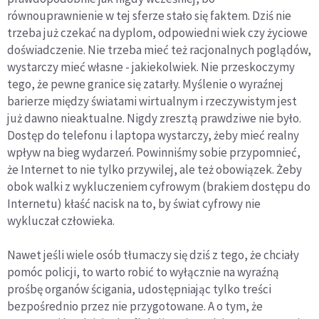
równouprawnienie w tej sferze stało się faktem. Dziś nie
trzeba już czekać na dyplom, odpowiedni wiek czy życiowe
doświadczenie. Nie trzeba mieć też racjonalnych poglądów,
wystarczy mieć własne - jakiekolwiek. Nie przeskoczymy
tego, że pewne granice się zatarły. Myślenie o wyraźnej
barierze między światami wirtualnym i rzeczywistym jest
już dawno nieaktualne. Nigdy zresztą prawdziwe nie było.
Dostęp do telefonu i laptopa wystarczy, żeby mieć realny
wpływ na bieg wydarzeń. Powinniśmy sobie przypomnieć,
że Internet to nie tylko przywilej, ale też obowiązek. Żeby
obok walki z wykluczeniem cyfrowym (brakiem dostępu do
Internetu) kłaść nacisk na to, by świat cyfrowy nie
wykluczał człowieka.
Nawet jeśli wiele osób tłumaczy się dziś z tego, że chciały
pomóc policji, to warto robić to wyłącznie na wyraźną
prośbę organów ścigania, udostępniając tylko treści
bezpośrednio przez nie przygotowane. A o tym, że