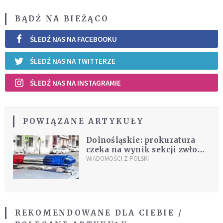
BĄDŹ NA BIEŻĄCO
ŚLEDŹ NAS NA FACEBOOKU
ŚLEDŹ NAS NA TWITTERZE
ŚLEDŹ NAS NA INSTAGRAMIE
POWIĄZANE ARTYKUŁY
Dolnośląskie: prokuratura
czeka na wynik sekcji zwłok
zamordowanej 10-latki
WIADOMOŚCI Z POLSKI
REKOMENDOWANE DLA CIEBIE /