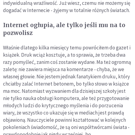
indywidualną wrażliwość. Już wiesz, czemu nie możemy się
dogadać w Internecie - żyjemy w totalnie różnych światach.
Internet ogłupia, ale tylko jeśli mu na to
pozwolisz
Właśnie dlatego kilka miesięcy temu powróciłem do gazet i
książek. Druk wciąż kosztuje, a to sprawia, że trzeba dwa
razy pomyśleć, zanim coś zostanie wydane. Ma też ogromną
zaletę: nie zawiera miejsca na komentarze - chyba, że we
własnej głowie. Nie jestem jednak fanatykiem druku, który
chciałby zalać Internet betonem, bo tylko słowo w książce
ma moc. Natomiast wyzwaniem dla dzisiejszej szkoły jest
nie tylko nauka obsługi komputera, ale też przygotowanie
młodych ludzi do krytycznego myślenia i do porzucenia
wiary, że wszystko co ukazuje się w mediach jest prawdą
objawioną. Nauczyciele powinni kształtować w kolejnych
pokoleniach świadomość, że są oni współtwórcami świata -
prawdopodobnie jak nigdy wcześniej, bo