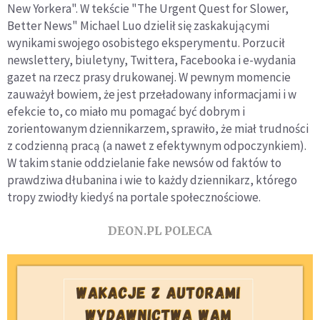
New Yorkera". W tekście "The Urgent Quest for Slower,
Better News" Michael Luo dzielił się zaskakującymi
wynikami swojego osobistego eksperymentu. Porzucił
newslettery, biuletyny, Twittera, Facebooka i e-wydania
gazet na rzecz prasy drukowanej. W pewnym momencie
zauważył bowiem, że jest przeładowany informacjami i w
efekcie to, co miało mu pomagać być dobrym i
zorientowanym dziennikarzem, sprawiło, że miał trudności
z codzienną pracą (a nawet z efektywnym odpoczynkiem).
W takim stanie oddzielanie fake newsów od faktów to
prawdziwa dłubanina i wie to każdy dziennikarz, którego
tropy zwiodły kiedyś na portale społecznościowe.
DEON.PL POLECA