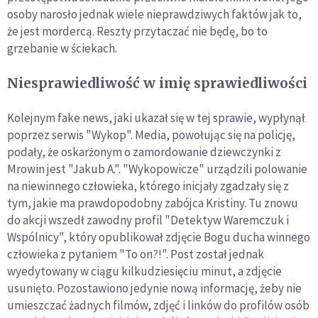
osoby narosło jednak wiele nieprawdziwych faktów jak to,
że jest mordercą. Reszty przytaczać nie będę, bo to
grzebanie w ściekach.
Niesprawiedliwość w imię sprawiedliwości
Kolejnym fake news, jaki ukazał się w tej sprawie, wypłynął
poprzez serwis "Wykop". Media, powołując się na policję,
podały, że oskarżonym o zamordowanie dziewczynki z
Mrowin jest "Jakub A.". "Wykopowicze" urządzili polowanie
na niewinnego człowieka, którego inicjały zgadzały się z
tym, jakie ma prawdopodobny zabójca Kristiny. Tu znowu
do akcji wszedł zawodny profil "Detektyw Waremczuk i
Wspólnicy", który opublikował zdjęcie Bogu ducha winnego
człowieka z pytaniem "To on?!". Post został jednak
wyedytowany w ciągu kilkudziesięciu minut, a zdjęcie
usunięto. Pozostawiono jedynie nową informację, żeby nie
umieszczać żadnych filmów, zdjęć i linków do profilów osób