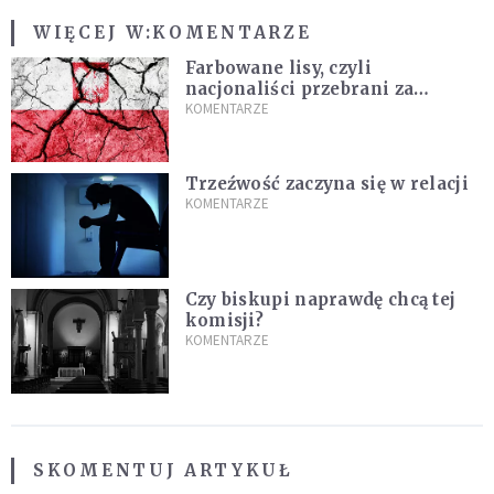
WIĘCEJ W:
KOMENTARZE
Farbowane lisy, czyli
nacjonaliści przebrani za
chrześcijan
KOMENTARZE
Trzeźwość zaczyna się w relacji
KOMENTARZE
Czy biskupi naprawdę chcą tej
komisji?
KOMENTARZE
SKOMENTUJ ARTYKUŁ