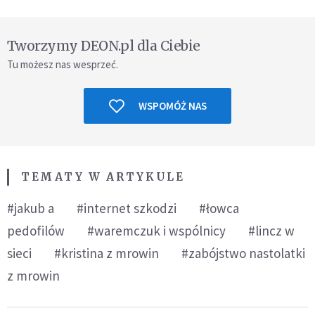
Tworzymy DEON.pl dla Ciebie
Tu możesz nas wesprzeć.
WSPOMÓŻ NAS
TEMATY W ARTYKULE
#jakub a
#internet szkodzi
#łowca
pedofilów
#waremczuk i wspólnicy
#lincz w
sieci
#kristina z mrowin
#zabójstwo nastolatki
z mrowin