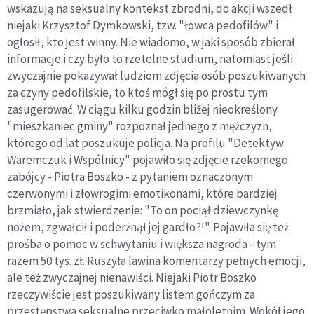
wskazują na seksualny kontekst zbrodni, do akcji wszedł
niejaki Krzysztof Dymkowski, tzw. "łowca pedofilów" i
ogłosił, kto jest winny. Nie wiadomo, w jaki sposób zbierał
informacje i czy było to rzetelne studium, natomiast jeśli
zwyczajnie pokazywał ludziom zdjęcia osób poszukiwanych
za czyny pedofilskie, to ktoś mógł się po prostu tym
zasugerować. W ciągu kilku godzin bliżej nieokreślony
"mieszkaniec gminy" rozpoznał jednego z mężczyzn,
którego od lat poszukuje policja. Na profilu "Detektyw
Waremczuk i Wspólnicy" pojawiło się zdjęcie rzekomego
zabójcy - Piotra Boszko - z pytaniem oznaczonym
czerwonymi i złowrogimi emotikonami, które bardziej
brzmiało, jak stwierdzenie: "To on pociął dziewczynkę
nożem, zgwałcił i poderżnął jej gardło?!". Pojawiła się też
prośba o pomoc w schwytaniu i większa nagroda - tym
razem 50 tys. zł. Ruszyła lawina komentarzy pełnych emocji,
ale też zwyczajnej nienawiści. Niejaki Piotr Boszko
rzeczywiście jest poszukiwany listem gończym za
przestępstwa seksualne przeciwko małoletnim. Wokół jego