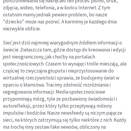
porozumiewania się nakręcało ten proces: pismo, druk,
zdjęcia, wideo, telefonia, a w końcu Internet. Z tym
ostatnim mamy jednak pewien problem, bo nasze
"dziecko" może nas pożreć. A karmimy je każdego dnia
niezwykle obficie.
Sieć jest dziś najmniej wiarygodnym źródłem informacji o
świecie. Zwłaszcza tam, gdzie dostęp do kreowania i edycji
jest nieograniczony, jak choćby na portalach
społecznościowych. Czasem to wynajęci trolle mieszają, ale
częściej to zwyczajna głupota i nieprzystosowanie do
wirtualnej rzeczywistości sprawia, że budujemy świat w
oparciu o kłamstwa. Tracimy zdolność rozróżniania i
segregowania informacji. Media społecznościowe
przypominają mózg, tyle że pozbawiony świadomości i
autorefleksji, przez który tylko przepływają miliony
impulsów i bodźców. Nasze newsfeedy są niczym pajęcze
sieci, na których zatrzymują się tylko niektóre z nich. Każdy
ma trochę inny zestaw fake newsów, obliczony na