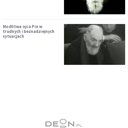
Modlitwa ojca Pio w
trudnych i beznadziejnych
sytuacjach