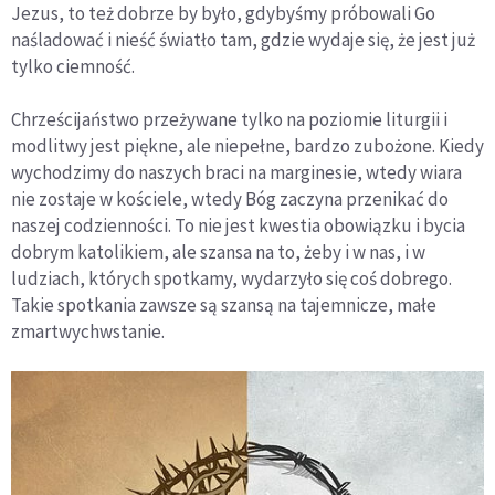
Jezus, to też dobrze by było, gdybyśmy próbowali Go
naśladować i nieść światło tam, gdzie wydaje się, że jest już
tylko ciemność.
Chrześcijaństwo przeżywane tylko na poziomie liturgii i
modlitwy jest piękne, ale niepełne, bardzo zubożone. Kiedy
wychodzimy do naszych braci na marginesie, wtedy wiara
nie zostaje w kościele, wtedy Bóg zaczyna przenikać do
naszej codzienności. To nie jest kwestia obowiązku i bycia
dobrym katolikiem, ale szansa na to, żeby i w nas, i w
ludziach, których spotkamy, wydarzyło się coś dobrego.
Takie spotkania zawsze są szansą na tajemnicze, małe
zmartwychwstanie.