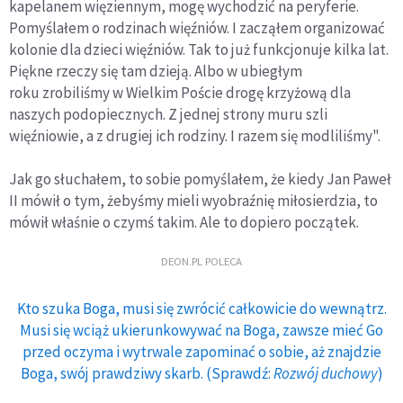
kapelanem więziennym, mogę wychodzić na peryferie.
Pomyślałem o rodzinach więźniów. I zacząłem organizować
kolonie dla dzieci więźniów. Tak to już funkcjonuje kilka lat.
Piękne rzeczy się tam dzieją. Albo w ubiegłym
roku zrobiliśmy w Wielkim Poście drogę krzyżową dla
naszych podopiecznych. Z jednej strony muru szli
więźniowie, a z drugiej ich rodziny. I razem się modliliśmy".
Jak go słuchałem, to sobie pomyślałem, że kiedy Jan Paweł
II mówił o tym, żebyśmy mieli wyobraźnię miłosierdzia, to
mówił właśnie o czymś takim. Ale to dopiero początek.
DEON.PL POLECA
Kto szuka Boga, musi się zwrócić całkowicie do wewnątrz.
Musi się wciąż ukierunkowywać na Boga, zawsze mieć Go
przed oczyma i wytrwale zapominać o sobie, aż znajdzie
Boga, swój prawdziwy skarb. (Sprawdź:
Rozwój duchowy
)