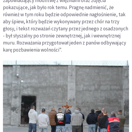
zapowiadający modlitwę z więźniami oraz zdjęcia
pokazujące, jak było rok temu. Pragnę nadmienić, że
również w tym roku będzie odpowiednie nagłośnienie, tak
aby śpiew, który będzie wykonywany przez chór na trzy
głosy, i tekst rozważań czytany przez jednego z osadzonych
- był słyszalny po stronie zewnętrznej, jak i wewnętrznej
muru. Rozważania przygotował jeden z panów odbywający
karę pozbawienia wolności".