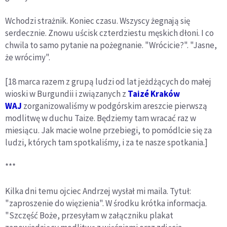
Wchodzi strażnik. Koniec czasu. Wszyscy żegnają się
serdecznie. Znowu uścisk czterdziestu męskich dłoni. I co
chwila to samo pytanie na pożegnanie. "Wrócicie?". "Jasne,
że wrócimy".
[18 marca razem z grupą ludzi od lat jeżdżących do małej
wioski w Burgundii i związanych z
Taizé Kraków
WAJ
zorganizowaliśmy w podgórskim areszcie pierwszą
modlitwę w duchu Taize. Będziemy tam wracać raz w
miesiącu. Jak macie wolne przebiegi, to pomódlcie się za
ludzi, których tam spotkaliśmy, i za te nasze spotkania.]
***
Kilka dni temu ojciec Andrzej wysłał mi maila. Tytuł:
"zaproszenie do więzienia". W środku krótka informacja.
"Szczęść Boże, przesyłam w załączniku plakat