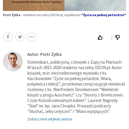
Piotr Żyłka
- redaktor naczelny DEON.pl, współautor
"
Życia na pełnej petardzie"
Autor: Piotr Żyłka
Dziennikarz, publicysta, człowiek z Zupy na Plantach.
W latach 2015-2020 redaktor naczelny DEON.pl. Autor
książek, m.in. bestsellerowego wywiadu z ks.
Kaczkowskim "Życie na pełnej petardzie. Wiara,
polędwica i miłość", przetłumaczonej na język niemiecki
rozmowy z ks. Manfredem Deselaersem "Niemiecki
ksiądz u progu Auschwitz" czy "Siostry z Broniszewic.
Czuły Kościół odważnych kobiet". Laureat Nagrody
"Ślad" im. bp. Jana Chrapka. Prowadzi podcasty
"Słuchać, żeby usłyszeć" i "Wiara wątpiących".
Zobacz inne artykuły autora