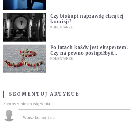
Czy biskupi naprawdę chcą tej
komisji?
KOMENTARZE
Po latach każdy jest ekspertem.
Czy na pewno postąpiłbyś
inaczej?
KOMENTARZE
SKOMENTUJ ARTYKUŁ
Zaproszenie do więzienia