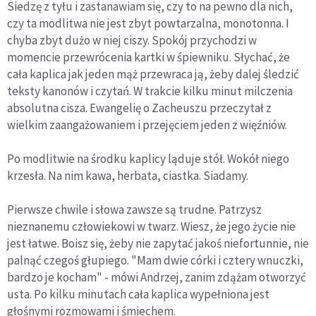
Siedzę z tyłu i zastanawiam się, czy to na pewno dla nich,
czy ta modlitwa nie jest zbyt powtarzalna, monotonna. I
chyba zbyt dużo w niej ciszy. Spokój przychodzi w
momencie przewrócenia kartki w śpiewniku. Słychać, że
cała kaplica jak jeden mąż przewraca ją, żeby dalej śledzić
teksty kanonów i czytań. W trakcie kilku minut milczenia
absolutna cisza. Ewangelię o Zacheuszu przeczytał z
wielkim zaangażowaniem i przejęciem jeden z więźniów.
Po modlitwie na środku kaplicy ląduje stół. Wokół niego
krzesła. Na nim kawa, herbata, ciastka. Siadamy.
Pierwsze chwile i słowa zawsze są trudne. Patrzysz
nieznanemu człowiekowi w twarz. Wiesz, że jego życie nie
jest łatwe. Boisz się, żeby nie zapytać jakoś niefortunnie, nie
palnąć czegoś głupiego. "Mam dwie córki i cztery wnuczki,
bardzo je kocham" - mówi Andrzej, zanim zdążam otworzyć
usta. Po kilku minutach cała kaplica wypełniona jest
głośnymi rozmowami i śmiechem.