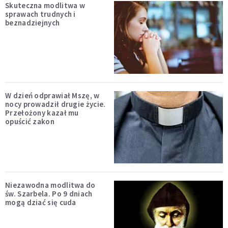
Skuteczna modlitwa w
sprawach trudnych i
beznadziejnych
W dzień odprawiał Mszę, w
nocy prowadził drugie życie.
Przełożony kazał mu
opuścić zakon
Niezawodna modlitwa do
św. Szarbela. Po 9 dniach
mogą dziać się cuda