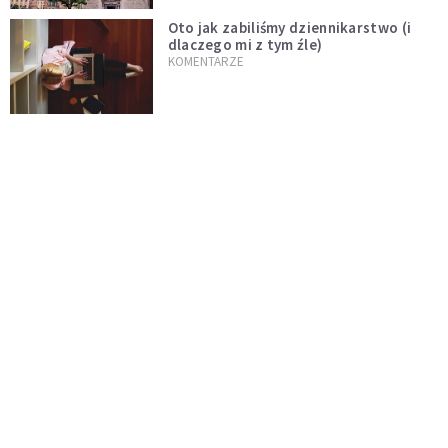
Oto jak zabiliśmy dziennikarstwo (i
dlaczego mi z tym źle)
KOMENTARZE
Proboszcz z konkursu – prawdziwa
zmiana dopiero przed Kościołem
KOMENTARZE
Niech rozkwitną przydomowe ogródki
i żyją dłużej od nas
KOMENTARZE
Czy polska tradycja zabija żywą wiarę?
Kościół to nie punkt usługowy
KOMENTARZE
"Jezus AI" i religijne chatboty. Czy