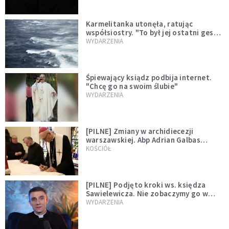
Karmelitanka utonęła, ratując
współsiostry. "To był jej ostatni gest
miłości"
WYDARZENIA
Śpiewający ksiądz podbija internet.
"Chcę go na swoim ślubie"
WYDARZENIA
[PILNE] Zmiany w archidiecezji
warszawskiej. Abp Adrian Galbas
wręczył dekrety nowym proboszczom
KOŚCIÓŁ
[PILNE] Podjęto kroki ws. księdza
Sawielewicza. Nie zobaczymy go w
mediach
WYDARZENIA