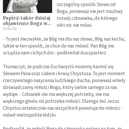
szczególny sposób Słowo od
Boga, ponieważ nie jest możliwy
rozwój człowieka, do którego
Papież: także dzisiaj
objawienie Boga w
nikt nic nie mówi.
człowieczeństwie
KOŚCIÓŁ
Jezusa może
- To jest niezwykłe, że Bóg ma dla nas słowo, Bóg nas kocha,
wywołać zgorszenie
także w ten sposób, że chce do nas mówić. Pan Bóg nie
urządza nam cichych dni - podkreślał duszpasterz
Tłumaczył, że podczas Eucharystii możemy karmić się
Słowem Pana oraz ciałem i krwią Chrystusa. To jest moment
rzeczywistego nasycenia ludzkiego ducha, ponieważ wtedy
doświadczamy miłości Boga, który siebie samego za nas
wydaje. - Człowiek nie ma większej potrzeby, nie ma
większego głodu niż potrzeba miłości. Dlatego też Jezus
Chrystus ostatecznie nas wszystkich powołuje do miłości -
mówił metropolita łódzki
Podkreślił, że miłość Boga do człowieka polega na tym, że