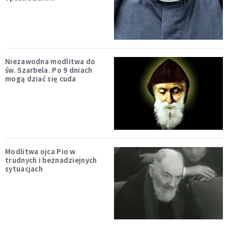
Niezawodna modlitwa do
św. Szarbela. Po 9 dniach
mogą dziać się cuda
Modlitwa ojca Pio w
trudnych i beznadziejnych
sytuacjach