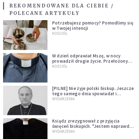
REKOMENDOWANE DLA CIEBIE /
POLECANE ARTYKUŁY
Potrzebujesz pomocy? Pomodlimy się
w Twojej intencji
KOŚCIÓŁ
W dzień odprawiał Mszę, w nocy
prowadził drugie życie. Przełożony
kazał mu opuścić zakon
KOŚCIÓŁ
[PILNE] Nie żyje polski biskup. Jeszcze
tego samego dnia spowiadał i
sprawował Mszę świętą
WYDARZENIA
Ksiądz zrezygnował z przyjęcia
święceń biskupich. "Jestem naprawdę
niegodny"
WYDARZENIA