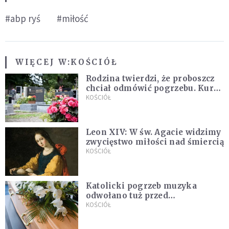
#abp ryś
#miłość
WIĘCEJ W:
KOŚCIÓŁ
Rodzina twierdzi, że proboszcz
chciał odmówić pogrzebu. Kuria
zapowiada wyjaśnienia
KOŚCIÓŁ
Leon XIV: W św. Agacie widzimy
zwycięstwo miłości nad śmiercią
KOŚCIÓŁ
Katolicki pogrzeb muzyka
odwołano tuż przed
uroczystością. Powodem była
KOŚCIÓŁ
przynależność do masonerii