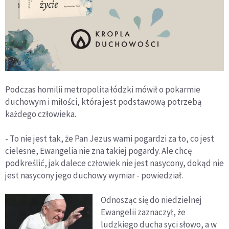
Podczas homilii metropolita łódzki mówił o pokarmie
duchowym i miłości, która jest podstawową potrzebą
każdego człowieka.
- To nie jest tak, że Pan Jezus wami pogardzi za to, co jest
cielesne, Ewangelia nie zna takiej pogardy. Ale chcę
podkreślić, jak dalece człowiek nie jest nasycony, dokąd nie
jest nasycony jego duchowy wymiar - powiedział.
Odnosząc się do niedzielnej
Ewangelii zaznaczył, że
ludzkiego ducha syci słowo, a w