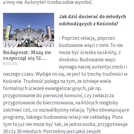
a inny nie. Autorytet trzeba sobie wyrobić.
Jak dziś docierać do młodych
odchodzących z Kościoła?
- Poprzez relację, poprzez
budowanie więzi z nimi. To nie
może być ścieżka na skróty, z
Budapeszt: Mszą św.
rozpoczął się 52.
doskoku. Budowanie więzi
Międzynarodowy
KOŚCIÓŁ
wymaga naszej autentyczności i
Kongres
naszego czasu. Wydaje mi się, że jest tu trochę trudności w
Eucharystyczny
Kościele. Trudność polega na tym, że istnieje wiele
formalnych ścieżek ewangelizacyjnych, jak np.
przygotowanie do pierwszej komunii, czy zwłaszcza
przygotowanie do bierzmowania, na których mogłoby
zaistnieć coś, co nazwalibyśmy relacją. Tylko obowiązujące
programy, takiego budowania relacji nie zakładają. Poza
tym to już nie może być tak, że jedna osoba, przygotowuje
20 czy 30 młodych. Potrzebny jest jakiś zespół.