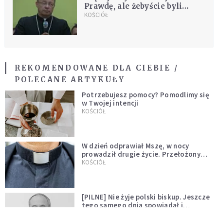
Prawdę, ale żebyście byli
prawdziwi
KOŚCIÓŁ
REKOMENDOWANE DLA CIEBIE /
POLECANE ARTYKUŁY
Potrzebujesz pomocy? Pomodlimy się
w Twojej intencji
KOŚCIÓŁ
W dzień odprawiał Mszę, w nocy
prowadził drugie życie. Przełożony
kazał mu opuścić zakon
KOŚCIÓŁ
[PILNE] Nie żyje polski biskup. Jeszcze
tego samego dnia spowiadał i
sprawował Mszę świętą
WYDARZENIA