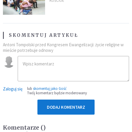
"Masowy ogień przeciwko
KOŚCIÓŁ
najeźdźcom!"
SKOMENTUJ ARTYKUŁ
Antoni Tompolski przed Kongresem Ewangelizacji: życie religijne w
mieście potrzebuje odnowy
Zaloguj się
lub
skomentuj jako Gość
Twój komentarz będzie moderowany
DODAJ KOMENTARZ
Komentarze (
)