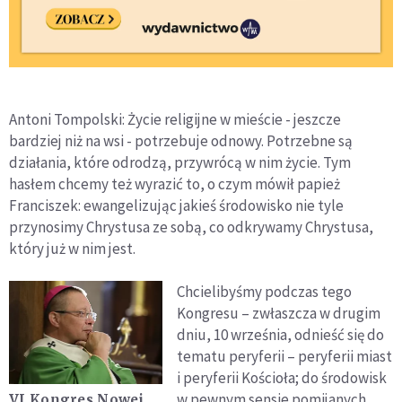
Antoni Tompolski: Życie religijne w mieście - jeszcze
bardziej niż na wsi - potrzebuje odnowy. Potrzebne są
działania, które odrodzą, przywrócą w nim życie. Tym
hasłem chcemy też wyrazić to, o czym mówił papież
Franciszek: ewangelizując jakieś środowisko nie tyle
przynosimy Chrystusa ze sobą, co odkrywamy Chrystusa,
który już w nim jest.
Chcielibyśmy podczas tego
Kongresu – zwłaszcza w drugim
dniu, 10 września, odnieść się do
tematu peryferii – peryferii miast
i peryferii Kościoła; do środowisk
w pewnym sensie pomijanych,
VI Kongres Nowej