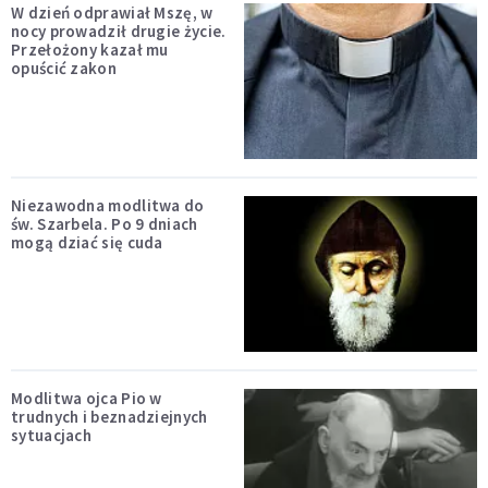
W dzień odprawiał Mszę, w
nocy prowadził drugie życie.
Przełożony kazał mu
opuścić zakon
Niezawodna modlitwa do
św. Szarbela. Po 9 dniach
mogą dziać się cuda
Modlitwa ojca Pio w
trudnych i beznadziejnych
sytuacjach