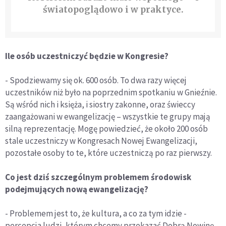
światopoglądowo i w praktyce.
Ile osób uczestniczyć będzie w Kongresie?
- Spodziewamy się ok. 600 osób. To dwa razy więcej
uczestników niż było na poprzednim spotkaniu w Gnieźnie.
Są wśród nich i księża, i siostry zakonne, oraz świeccy
zaangażowani w ewangelizację – wszystkie te grupy mają
silną reprezentację. Mogę powiedzieć, że około 200 osób
stale uczestniczy w Kongresach Nowej Ewangelizacji,
pozostałe osoby to te, które uczestniczą po raz pierwszy.
Co jest dziś szczególnym problemem środowisk
podejmujących nową ewangelizację?
- Problemem jest to, że kultura, a co za tym idzie -
percepcja ludzi, którym chcemy przekazać Dobrą Nowinę,