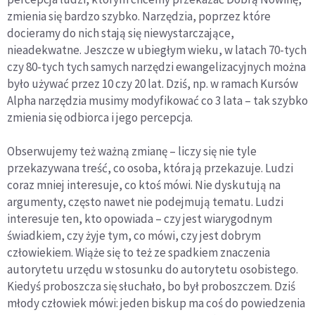
zmienia się bardzo szybko. Narzędzia, poprzez które
docieramy do nich stają się niewystarczające,
nieadekwatne. Jeszcze w ubiegłym wieku, w latach 70-tych
czy 80-tych tych samych narzędzi ewangelizacyjnych można
było używać przez 10 czy 20 lat. Dziś, np. w ramach Kursów
Alpha narzędzia musimy modyfikować co 3 lata – tak szybko
zmienia się odbiorca i jego percepcja.
Obserwujemy też ważną zmianę – liczy się nie tyle
przekazywana treść, co osoba, która ją przekazuje. Ludzi
coraz mniej interesuje, co ktoś mówi. Nie dyskutują na
argumenty, często nawet nie podejmują tematu. Ludzi
interesuje ten, kto opowiada – czy jest wiarygodnym
świadkiem, czy żyje tym, co mówi, czy jest dobrym
człowiekiem. Wiąże się to też ze spadkiem znaczenia
autorytetu urzędu w stosunku do autorytetu osobistego.
Kiedyś proboszcza się słuchało, bo był proboszczem. Dziś
młody człowiek mówi: jeden biskup ma coś do powiedzenia