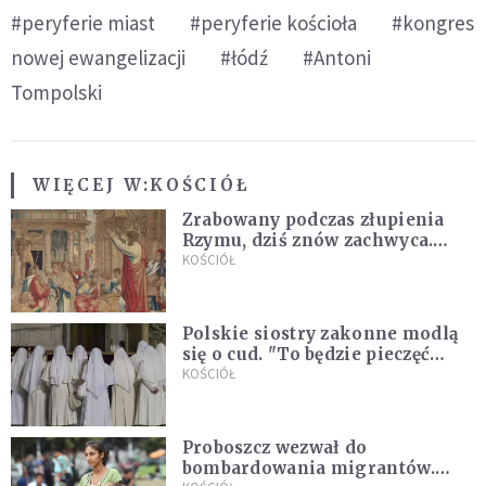
#peryferie miast
#peryferie kościoła
#kongres
nowej ewangelizacji
#łódź
#Antoni
Tompolski
WIĘCEJ W:
KOŚCIÓŁ
Zrabowany podczas złupienia
Rzymu, dziś znów zachwyca.
Wyjątkowy arras w Castel
KOŚCIÓŁ
Gandolfo
Polskie siostry zakonne modlą
się o cud. "To będzie pieczęć
Pana Boga dla naszej wiary"
KOŚCIÓŁ
Proboszcz wezwał do
bombardowania migrantów.