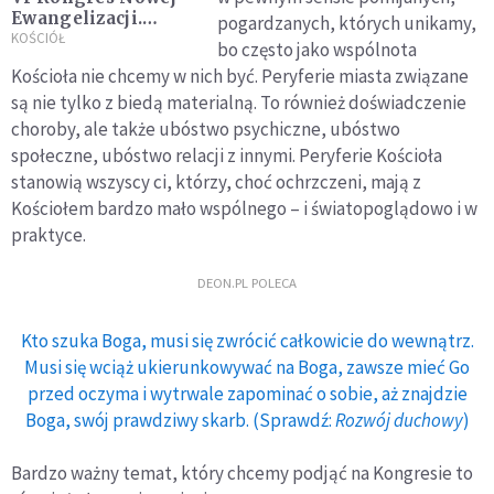
Ewangelizacji.
pogardzanych, których unikamy,
Program, goście,
KOŚCIÓŁ
bo często jako wspólnota
linki do transmisji
Kościoła nie chcemy w nich być. Peryferie miasta związane
są nie tylko z biedą materialną. To również doświadczenie
choroby, ale także ubóstwo psychiczne, ubóstwo
społeczne, ubóstwo relacji z innymi. Peryferie Kościoła
stanowią wszyscy ci, którzy, choć ochrzczeni, mają z
Kościołem bardzo mało wspólnego – i światopoglądowo i w
praktyce.
DEON.PL POLECA
Kto szuka Boga, musi się zwrócić całkowicie do wewnątrz.
Musi się wciąż ukierunkowywać na Boga, zawsze mieć Go
przed oczyma i wytrwale zapominać o sobie, aż znajdzie
Boga, swój prawdziwy skarb. (Sprawdź:
Rozwój duchowy
)
Bardzo ważny temat, który chcemy podjąć na Kongresie to