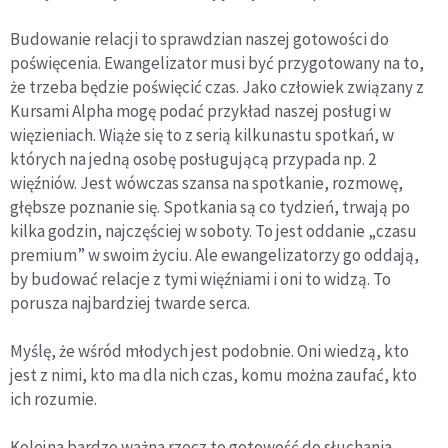
Budowanie relacji to sprawdzian naszej gotowości do
poświęcenia. Ewangelizator musi być przygotowany na to,
że trzeba będzie poświęcić czas. Jako człowiek związany z
Kursami Alpha mogę podać przykład naszej posługi w
więzieniach. Wiąże się to z serią kilkunastu spotkań, w
których na jedną osobę posługującą przypada np. 2
więźniów. Jest wówczas szansa na spotkanie, rozmowę,
głębsze poznanie się. Spotkania są co tydzień, trwają po
kilka godzin, najczęściej w soboty. To jest oddanie „czasu
premium” w swoim życiu. Ale ewangelizatorzy go oddają,
by budować relacje z tymi więźniami i oni to widzą. To
porusza najbardziej twarde serca.
Myślę, że wśród młodych jest podobnie. Oni wiedzą, kto
jest z nimi, kto ma dla nich czas, komu można zaufać, kto
ich rozumie.
Kolejna bardzo ważna rzecz to gotowość do słuchania.