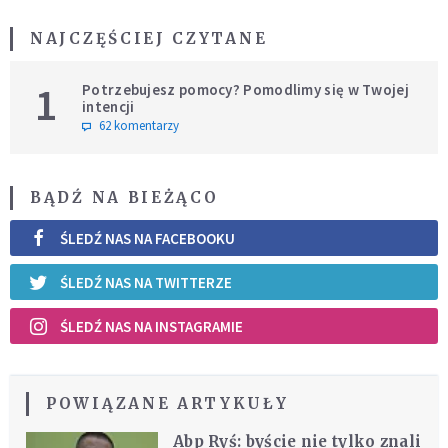
NAJCZĘŚCIEJ CZYTANE
1
Potrzebujesz pomocy? Pomodlimy się w Twojej
intencji
62 komentarzy
BĄDŹ NA BIEŻĄCO
ŚLEDŹ NAS NA FACEBOOKU
ŚLEDŹ NAS NA TWITTERZE
ŚLEDŹ NAS NA INSTAGRAMIE
POWIĄZANE ARTYKUŁY
Abp Ryś: byście nie tylko znali