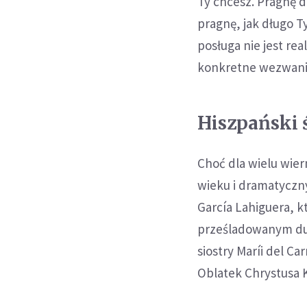
Ty chcesz. Pragnę d
pragnę, jak długo 
posługa nie jest re
konkretne wezwani
Hiszpański 
Choć dla wielu wier
wieku i dramatyczn
García Lahiguera, 
prześladowanym duc
siostry Maríi del 
Oblatek Chrystusa 