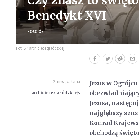
Czy znasz to święto
Benedykt XVI
KOŚCIÓŁ
Fot. BP archidiecezji łódzkiej
2 miesiące temu
Jezus w Ogrójcu 
obezwładniający
archidiecezja łódzka/łs
Jezusa, następuj
najgłębszy sens
Konrad Krajewsk
obchodzą święto