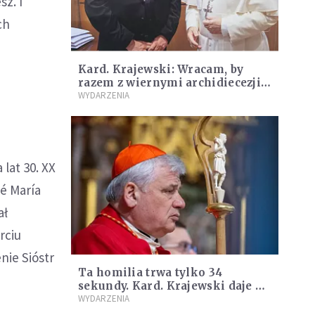
sz. I
ch
Kard. Krajewski: Wracam, by
razem z wiernymi archidiecezji
łódzkiej iść ku świętości
WYDARZENIA
lat 30. XX
é María
ał
rciu
nie Sióstr
Ta homilia trwa tylko 34
sekundy. Kard. Krajewski daje w
niej do myślenia [WIDEO]
WYDARZENIA