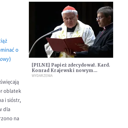
ciąż
ominać o
howy
)
[PILNE] Papież zdecydował. Kard.
Konrad Krajewski nowym
metropolitą łódzkim
WYDARZENIA
święcają
or oblatek
 i sióstr,
w dla
erzono na