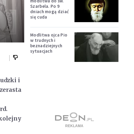
modlitwa do św.
Szarbela. Po 9
dniach mogą dziać
się cuda
Modlitwa ojca Pio
w trudnych i
beznadziejnych
sytuacjach
udzki i
zerasta
rd.
kolejny