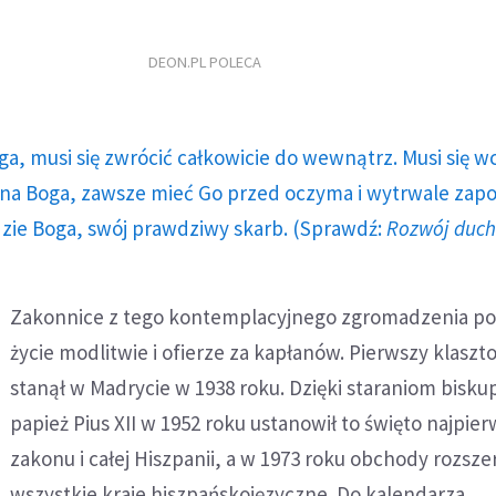
DEON.PL POLECA
ga, musi się zwrócić całkowicie do wewnątrz. Musi się w
a Boga, zawsze mieć Go przed oczyma i wytrwale zap
dzie Boga, swój prawdziwy skarb. (Sprawdź:
Rozwój duc
Zakonnice z tego kontemplacyjnego zgromadzenia po
życie modlitwie i ofierze za kapłanów. Pierwszy klaszt
stanął w Madrycie w 1938 roku. Dzięki staraniom biskupa
papież Pius XII w 1952 roku ustanowił to święto najpier
zakonu i całej Hiszpanii, a w 1973 roku obchody rozsz
wszystkie kraje hiszpańskojęzyczne. Do kalendarza