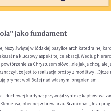
ola” jako fundament
 Mszy świętej w łódzkiej bazylice archikatedralnej kar
kazał na kluczowy aspekt tej celebracji. Według hierarc
 powtórzenie za Chrystusem słów: „nie jak ja chcę, ale j
aznaczył, że jest to realizacja prośby z modlitwy „Ojcze 
rują prymat woli Bożej nad własnymi pragnieniami.
cji duchowej kardynał przywołał syntezę kapłaństwa z
 Klemensa, obecnej w brewiarzu. Brzmi ona: „Jezu prag