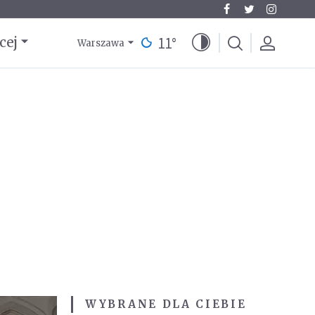
11
°
cej
Warszawa
WYBRANE DLA CIEBIE