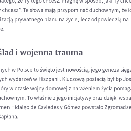
latego, że Ty tego chcesz. Pragnę w sposób, jaki Ty chce
Ty chcesz”. Te słowa mają przypominać duchownym, że i
alizacją prywatnego planu na życie, lecz odpowiedzią na
e.
ślad i wojenna trauma
nych w Polsce to święto jest nowością, jego geneza sięga 
ych wydarzeń w Hiszpanii. Kluczową postacią był bp Jos
który w czasie wojny domowej z narażeniem życia pomag
hownym. To właśnie z jego inicjatywy oraz dzięki wspa
Carmen Hidalgo de Caviedes y Gómez powstało Zgromadze
Kapłana.