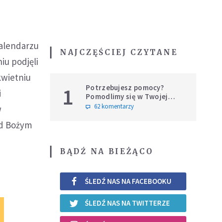
kalendarzu
NAJCZĘŚCIEJ CZYTANE
iu podjęli
kwietniu
Potrzebujesz pomocy?
1
i
Pomodlimy się w Twojej
intencji
62 komentarzy
w
ed Bożym
BĄDŹ NA BIEŻĄCO
ŚLEDŹ NAS NA FACEBOOKU
ŚLEDŹ NAS NA TWITTERZE