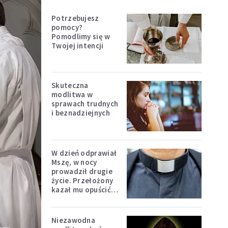
Potrzebujesz
pomocy?
Pomodlimy się w
Twojej intencji
Skuteczna
modlitwa w
sprawach trudnych
i beznadziejnych
W dzień odprawiał
Mszę, w nocy
prowadził drugie
życie. Przełożony
kazał mu opuścić
zakon
Niezawodna