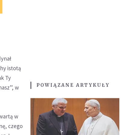
dynał
hy istotą
ak Ty
POWIĄZANE ARTYKUŁY
nasz”, w
awartą w
nę, czego