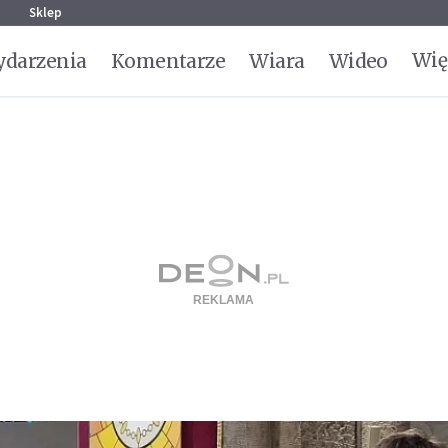
g
Sklep
Wię
darzenia
Komentarze
Wiara
Wideo