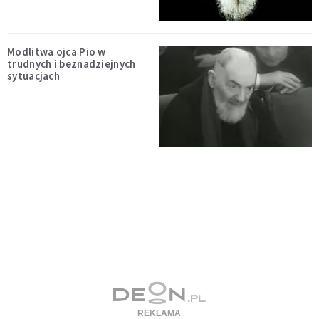
Modlitwa ojca Pio w
trudnych i beznadziejnych
sytuacjach