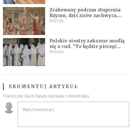
Zrabowany podczas złupienia
Rzymu, dziś znów zachwyca.
Wyjątkowy arras w Castel
KOŚCIÓŁ
Gandolfo
Polskie siostry zakonne modlą
się o cud. "To będzie pieczęć
Pana Boga dla naszej wiary"
KOŚCIÓŁ
SKOMENTUJ ARTYKUŁ
Franciszek: Duch Święty wyzwala z niewoli lęku