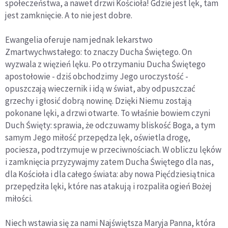
społeczeństwa, a nawet drzwi Kościoła! Gdzie jest lęk, tam
jest zamknięcie. A to nie jest dobre.
Ewangelia oferuje nam jednak lekarstwo
Zmartwychwstałego: to znaczy Ducha Świętego. On
wyzwala z więzień lęku. Po otrzymaniu Ducha Świętego
apostołowie - dziś obchodzimy Jego uroczystość -
opuszczają wieczernik i idą w świat, aby odpuszczać
grzechy i głosić dobrą nowinę. Dzięki Niemu zostają
pokonane lęki, a drzwi otwarte. To właśnie bowiem czyni
Duch Święty: sprawia, że odczuwamy bliskość Boga, a tym
samym Jego miłość przepędza lęk, oświetla drogę,
pociesza, podtrzymuje w przeciwnościach. W obliczu lęków
i zamknięcia przyzywajmy zatem Ducha Świętego dla nas,
dla Kościoła i dla całego świata: aby nowa Pięćdziesiątnica
przepędziła lęki, które nas atakują i rozpaliła ogień Bożej
miłości.
Niech wstawia się za nami Najświętsza Maryja Panna, która