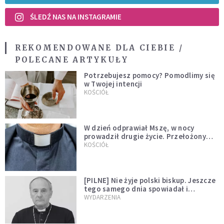
ŚLEDŹ NAS NA INSTAGRAMIE
REKOMENDOWANE DLA CIEBIE /
POLECANE ARTYKUŁY
Potrzebujesz pomocy? Pomodlimy się
w Twojej intencji
KOŚCIÓŁ
W dzień odprawiał Mszę, w nocy
prowadził drugie życie. Przełożony
kazał mu opuścić zakon
KOŚCIÓŁ
[PILNE] Nie żyje polski biskup. Jeszcze
tego samego dnia spowiadał i
sprawował Mszę świętą
WYDARZENIA