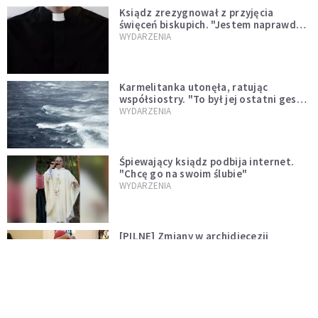
Ksiądz zrezygnował z przyjęcia
święceń biskupich. "Jestem naprawdę
niegodny"
WYDARZENIA
Karmelitanka utonęła, ratując
współsiostry. "To był jej ostatni gest
miłości"
WYDARZENIA
Śpiewający ksiądz podbija internet.
"Chcę go na swoim ślubie"
WYDARZENIA
[PILNE] Zmiany w archidiecezji
warszawskiej. Abp Adrian Galbas
wręczył dekrety nowym proboszczom
KOŚCIÓŁ
[PILNE] Podjęto kroki ws. księdza