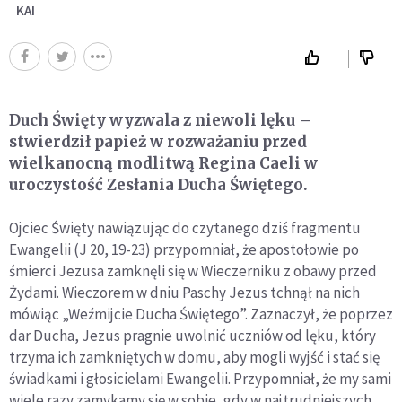
KAI
Duch Święty wyzwala z niewoli lęku –
stwierdził papież w rozważaniu przed
wielkanocną modlitwą Regina Caeli w
uroczystość Zesłania Ducha Świętego.
Ojciec Święty nawiązując do czytanego dziś fragmentu
Ewangelii (J 20, 19-23) przypomniał, że apostołowie po
śmierci Jezusa zamknęli się w Wieczerniku z obawy przed
Żydami. Wieczorem w dniu Paschy Jezus tchnął na nich
mówiąc „Weźmijcie Ducha Świętego”. Zaznaczył, że poprzez
dar Ducha, Jezus pragnie uwolnić uczniów od lęku, który
trzyma ich zamkniętych w domu, aby mogli wyjść i stać się
świadkami i głosicielami Ewangelii. Przypomniał, że my sami
wiele razy zamykamy się w sobie, gdy w najtrudniejszych