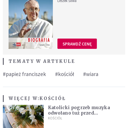
Leszek Śliwa
SPRAWDŹ CENĘ
TEMATY W ARTYKULE
#papież franciszek
#kościół
#wiara
WIĘCEJ W:
KOŚCIÓŁ
Katolicki pogrzeb muzyka
odwołano tuż przed
uroczystością. Powodem była
KOŚCIÓŁ
przynależność do masonerii