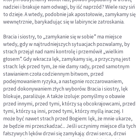
nadziei i brakuje nam odwagi, by iść naprzód? Wiele razy siń
to dzieje. A wtedy, podobnie jak apostołowie, zamykamy się
wewnętrznie, barykadując się w labiryncie zatroskania.
Bracia i siostry, to „zamykanie się w sobie” ma miejsce
wtedy, gdy w najtrudniejszych sytuacjach pozwalamy, by
strach przejął nad nami kontrolę i przemówił „wielkim
głosem”. Gdy wkracza lęk, zamykamy się, a przyczyną jest
strach: lęk przed tym, że nie damy rady, przed samotnym
stawianiem czoła codziennym bitwom, przed
podejmowaniem ryzyka, a następnie rozczarowaniem,
przed dokonywaniem złych wyborów. Bracia i siostry, lęk
blokuje, paraliżuje. A także izoluje: pomyślmy o obawie
przed innymi, przed tymi, którzy są obcokrajowcami, przed
tymi, którzy są inni, przed tymi, którzy myślą inaczej. I
może być nawet strach przed Bogiem: lęk, że mnie ukarze,
że będzie mi przeszkadzać... Jeśli uczynimy miejsce dla tych
fałszywych lęków drzwi się zamykają: drzwi serca, drzwi