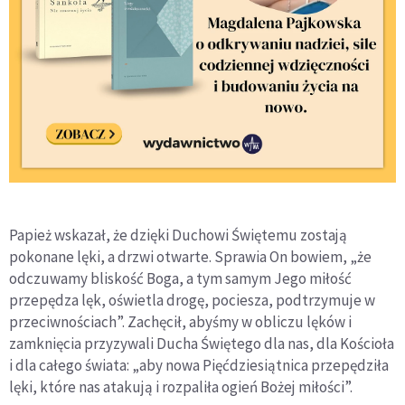
Papież wskazał, że dzięki Duchowi Świętemu zostają
pokonane lęki, a drzwi otwarte. Sprawia On bowiem, „że
odczuwamy bliskość Boga, a tym samym Jego miłość
przepędza lęk, oświetla drogę, pociesza, podtrzymuje w
przeciwnościach”. Zachęcił, abyśmy w obliczu lęków i
zamknięcia przyzywali Ducha Świętego dla nas, dla Kościoła
i dla całego świata: „aby nowa Pięćdziesiątnica przepędziła
lęki, które nas atakują i rozpaliła ogień Bożej miłości”.