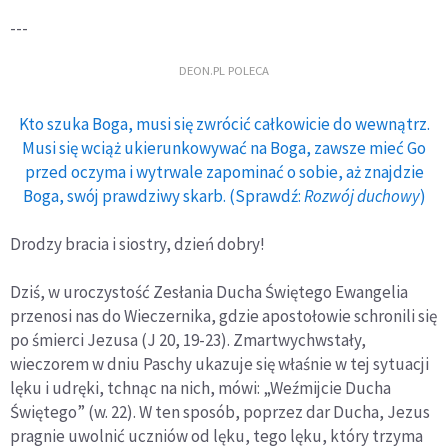
---
DEON.PL POLECA
Kto szuka Boga, musi się zwrócić całkowicie do wewnątrz.
Musi się wciąż ukierunkowywać na Boga, zawsze mieć Go
przed oczyma i wytrwale zapominać o sobie, aż znajdzie
Boga, swój prawdziwy skarb. (Sprawdź:
Rozwój duchowy
)
Drodzy bracia i siostry, dzień dobry!
Dziś, w uroczystość Zesłania Ducha Świętego Ewangelia
przenosi nas do Wieczernika, gdzie apostołowie schronili się
po śmierci Jezusa (J 20, 19-23). Zmartwychwstały,
wieczorem w dniu Paschy ukazuje się właśnie w tej sytuacji
lęku i udręki, tchnąc na nich, mówi: „Weźmijcie Ducha
Świętego” (w. 22). W ten sposób, poprzez dar Ducha, Jezus
pragnie uwolnić uczniów od lęku, tego lęku, który trzyma