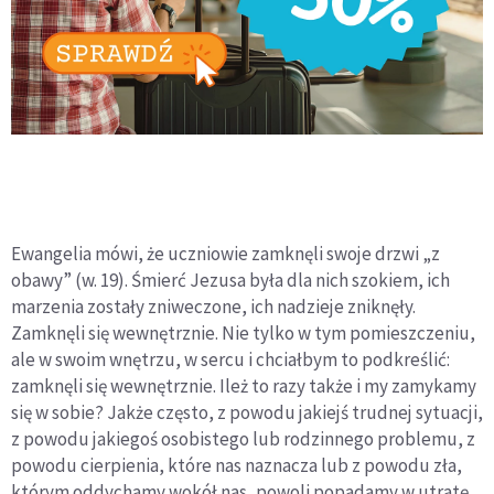
Ewangelia mówi, że uczniowie zamknęli swoje drzwi „z
obawy” (w. 19). Śmierć Jezusa była dla nich szokiem, ich
marzenia zostały zniweczone, ich nadzieje zniknęły.
Zamknęli się wewnętrznie. Nie tylko w tym pomieszczeniu,
ale w swoim wnętrzu, w sercu i chciałbym to podkreślić:
zamknęli się wewnętrznie. Ileż to razy także i my zamykamy
się w sobie? Jakże często, z powodu jakiejś trudnej sytuacji,
z powodu jakiegoś osobistego lub rodzinnego problemu, z
powodu cierpienia, które nas naznacza lub z powodu zła,
którym oddychamy wokół nas, powoli popadamy w utratę