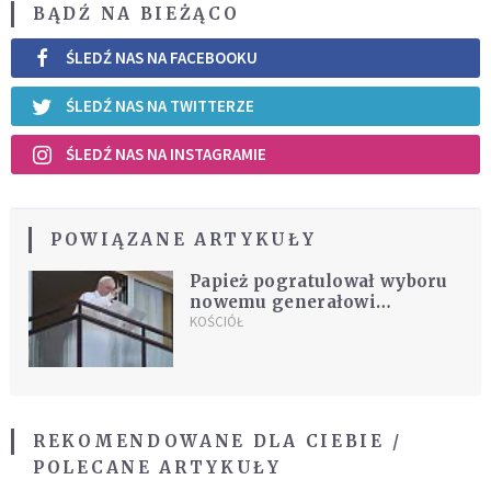
BĄDŹ NA BIEŻĄCO
ŚLEDŹ NAS NA FACEBOOKU
ŚLEDŹ NAS NA TWITTERZE
ŚLEDŹ NAS NA INSTAGRAMIE
POWIĄZANE ARTYKUŁY
Papież pogratulował wyboru
nowemu generałowi
franciszkanów
KOŚCIÓŁ
REKOMENDOWANE DLA CIEBIE /
POLECANE ARTYKUŁY