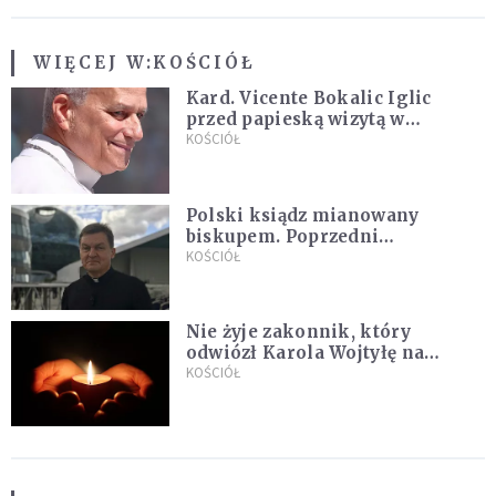
WIĘCEJ W:
KOŚCIÓŁ
Kard. Vicente Bokalic Iglic
przed papieską wizytą w
Argentynie: Nasz pokorny lud
KOŚCIÓŁ
kocha papieża
Polski ksiądz mianowany
biskupem. Poprzedni
ordynariusz zrezygnował
KOŚCIÓŁ
Nie żyje zakonnik, który
odwiózł Karola Wojtyłę na
konklawe. Jan Paweł II nazywał
KOŚCIÓŁ
go "winowajcą"