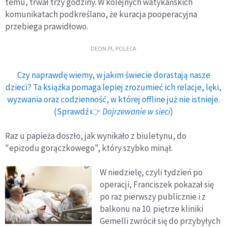
temu, trwał trzy godziny. W kolejnych watykańskich
komunikatach podkreślano, że kuracja pooperacyjna
przebiega prawidłowo.
DEON.PL POLECA
Czy naprawdę wiemy, w jakim świecie dorastają nasze
dzieci? Ta książka pomaga lepiej zrozumieć ich relacje, lęki,
wyzwania oraz codzienność, w której offline już nie istnieje.
(Sprawdź 👉
Dojrzewanie w sieci
)
Raz u papieża doszło, jak wynikało z biuletynu, do
"epizodu gorączkowego", który szybko minął.
W niedzielę, czyli tydzień po
operacji, Franciszek pokazał się
po raz pierwszy publicznie i z
balkonu na 10. piętrze kliniki
Gemelli zwrócił się do przybyłych