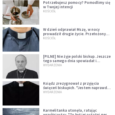
Potrzebujesz pomocy? Pomodlimy się
w Twojej intencji
KOŚCIÓŁ
W dzień odprawiał Mszę, w nocy
prowadził drugie życie. Przełożony
kazał mu opuścić zakon
KOŚCIÓŁ
[PILNE] Nie żyje polski biskup. Jeszcze
tego samego dnia spowiadał i
sprawował Mszę świętą
WYDARZENIA
Ksiądz zrezygnował z przyjęcia
święceń biskupich. "Jestem naprawdę
niegodny"
WYDARZENIA
Karmelitanka utonęła, ratując
współsiostry. "To był jej ostatni gest