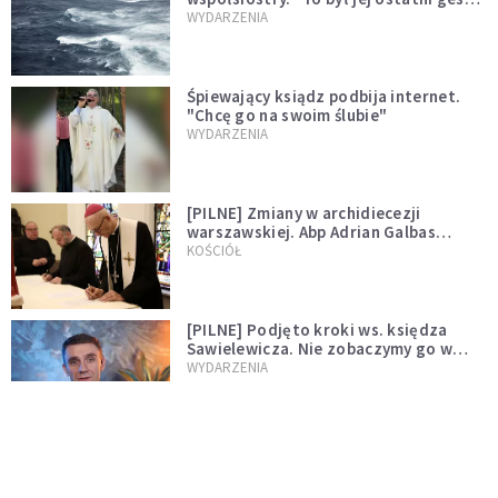
miłości"
WYDARZENIA
Śpiewający ksiądz podbija internet.
"Chcę go na swoim ślubie"
WYDARZENIA
[PILNE] Zmiany w archidiecezji
warszawskiej. Abp Adrian Galbas
wręczył dekrety nowym proboszczom
KOŚCIÓŁ
[PILNE] Podjęto kroki ws. księdza
Sawielewicza. Nie zobaczymy go w
mediach
WYDARZENIA