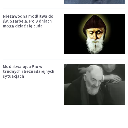
Niezawodna modlitwa do
św. Szarbela. Po 9 dniach
mogą dziać się cuda
Modlitwa ojca Pio w
trudnych i beznadziejnych
sytuacjach