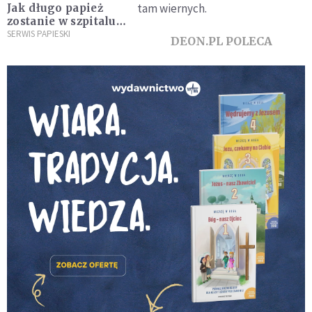
tam wiernych.
Jak długo papież
zostanie w szpitalu?
Są nieoficjalne
SERWIS PAPIESKI
DEON.PL POLECA
informacje