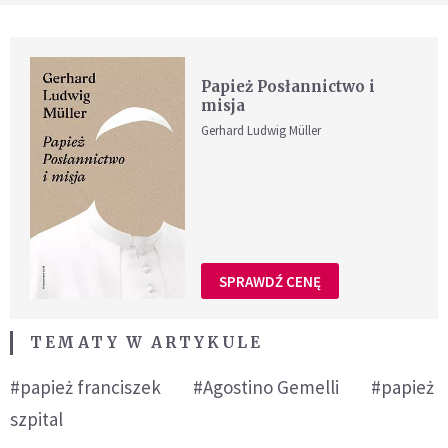
Papież Posłannictwo i
misja
Gerhard Ludwig Müller
SPRAWDŹ CENĘ
TEMATY W ARTYKULE
#papież franciszek
#Agostino Gemelli
#papież
szpital