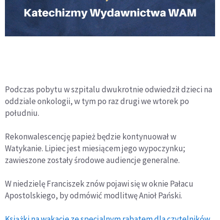
Podczas pobytu w szpitalu dwukrotnie odwiedził dzieci na
oddziale onkologii, w tym po raz drugi we wtorek po
południu.
Rekonwalescencję papież będzie kontynuował w
Watykanie. Lipiec jest miesiącem jego wypoczynku;
zawieszone zostały środowe audiencje generalne.
W niedzielę Franciszek znów pojawi się w oknie Pałacu
Apostolskiego, by odmówić modlitwę Anioł Pański.
Książki na wakacje ze specjalnym rabatem dla czytelników