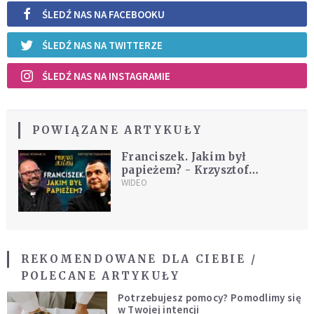
ŚLEDŹ NAS NA FACEBOOKU
ŚLEDŹ NAS NA TWITTERZE
ŚLEDŹ NAS NA INSTAGRAMIE
POWIĄZANE ARTYKUŁY
Franciszek. Jakim był
papieżem? - Krzysztof
Ołdakowski SJ
WIDEO
REKOMENDOWANE DLA CIEBIE /
POLECANE ARTYKUŁY
Potrzebujesz pomocy? Pomodlimy się
w Twojej intencji