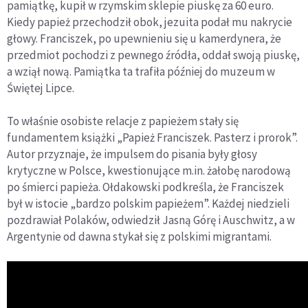
pamiątkę, kupił w rzymskim sklepie piuskę za 60 euro.
Kiedy papież przechodził obok, jezuita podał mu nakrycie
głowy. Franciszek, po upewnieniu się u kamerdynera, że
przedmiot pochodzi z pewnego źródła, oddał swoją piuskę,
a wziął nową. Pamiątka ta trafiła później do muzeum w
Świętej Lipce.
To właśnie osobiste relacje z papieżem stały się
fundamentem książki „Papież Franciszek. Pasterz i prorok”.
Autor przyznaje, że impulsem do pisania były głosy
krytyczne w Polsce, kwestionujące m.in. żałobę narodową
po śmierci papieża. Ołdakowski podkreśla, że Franciszek
był w istocie „bardzo polskim papieżem”. Każdej niedzieli
pozdrawiał Polaków, odwiedził Jasną Górę i Auschwitz, a w
Argentynie od dawna stykał się z polskimi migrantami.