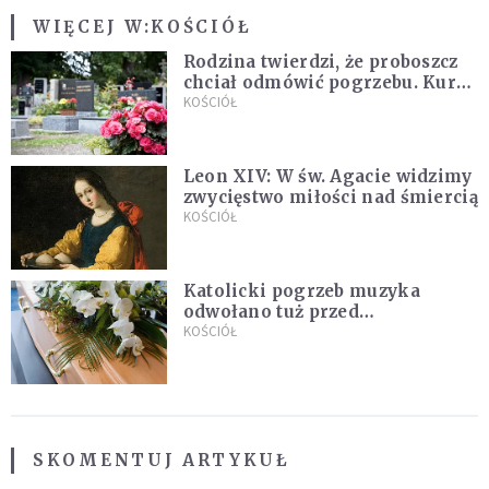
WIĘCEJ W:
KOŚCIÓŁ
Rodzina twierdzi, że proboszcz
chciał odmówić pogrzebu. Kuria
zapowiada wyjaśnienia
KOŚCIÓŁ
Leon XIV: W św. Agacie widzimy
zwycięstwo miłości nad śmiercią
KOŚCIÓŁ
Katolicki pogrzeb muzyka
odwołano tuż przed
uroczystością. Powodem była
KOŚCIÓŁ
przynależność do masonerii
SKOMENTUJ ARTYKUŁ