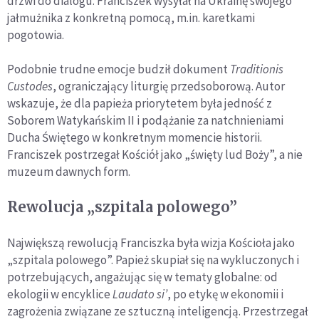
drzwi do dialogu. Franciszek wysyłał na Ukrainę swojego
jałmużnika z konkretną pomocą, m.in. karetkami
pogotowia.
Podobnie trudne emocje budził dokument
Traditionis
Custodes
, ograniczający liturgię przedsoborową. Autor
wskazuje, że dla papieża priorytetem była jedność z
Soborem Watykańskim II i podążanie za natchnieniami
Ducha Świętego w konkretnym momencie historii.
Franciszek postrzegał Kościół jako „święty lud Boży”, a nie
muzeum dawnych form.
Rewolucja „szpitala polowego”
Największą rewolucją Franciszka była wizja Kościoła jako
„szpitala polowego”. Papież skupiał się na wykluczonych i
potrzebujących, angażując się w tematy globalne: od
ekologii w encyklice
Laudato si’
, po etykę w ekonomii i
zagrożenia związane ze sztuczną inteligencją. Przestrzegał