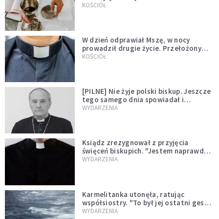
KOŚCIÓŁ
W dzień odprawiał Mszę, w nocy
prowadził drugie życie. Przełożony
kazał mu opuścić zakon
KOŚCIÓŁ
[PILNE] Nie żyje polski biskup. Jeszcze
tego samego dnia spowiadał i
sprawował Mszę świętą
WYDARZENIA
Ksiądz zrezygnował z przyjęcia
święceń biskupich. "Jestem naprawdę
niegodny"
WYDARZENIA
Karmelitanka utonęła, ratując
współsiostry. "To był jej ostatni gest
miłości"
WYDARZENIA