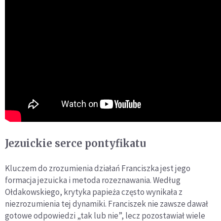
Jezuickie serce pontyfikatu
Kluczem do zrozumienia działań Franciszka jest jego
formacja jezuicka i metoda rozeznawania. Według
Ołdakowskiego, krytyka papieża często wynikała z
niezrozumienia tej dynamiki. Franciszek nie zawsze dawał
gotowe odpowiedzi „tak lub nie”, lecz pozostawiał wiele