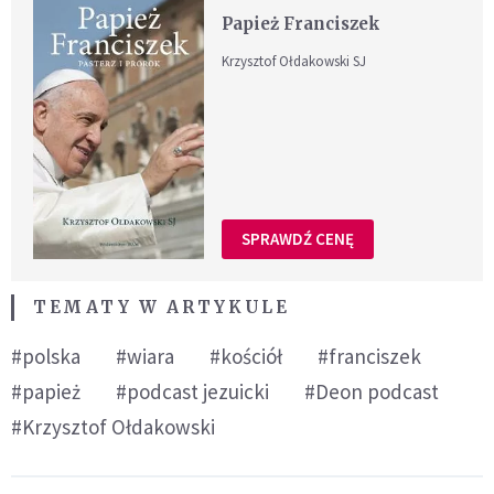
Papież Franciszek
Krzysztof Ołdakowski SJ
SPRAWDŹ CENĘ
TEMATY W ARTYKULE
#polska
#wiara
#kościół
#franciszek
#papież
#podcast jezuicki
#Deon podcast
#Krzysztof Ołdakowski