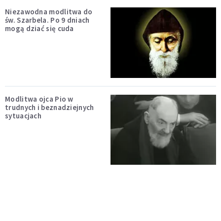
Niezawodna modlitwa do
św. Szarbela. Po 9 dniach
mogą dziać się cuda
Modlitwa ojca Pio w
trudnych i beznadziejnych
sytuacjach