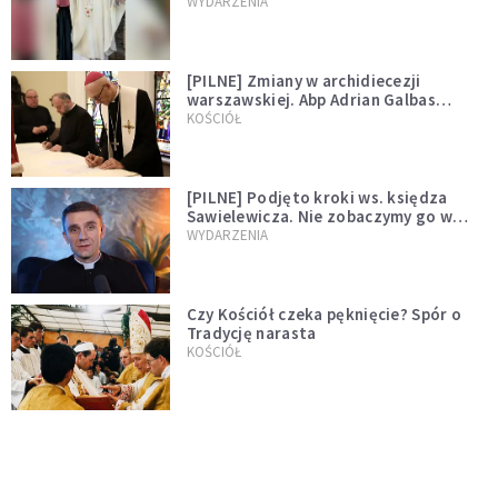
WYDARZENIA
[PILNE] Zmiany w archidiecezji
warszawskiej. Abp Adrian Galbas
wręczył dekrety nowym proboszczom
KOŚCIÓŁ
[PILNE] Podjęto kroki ws. księdza
Sawielewicza. Nie zobaczymy go w
mediach
WYDARZENIA
Czy Kościół czeka pęknięcie? Spór o
Tradycję narasta
KOŚCIÓŁ