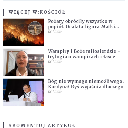
WIĘCEJ W:
KOŚCIÓŁ
Pożary obróciły wszystko w
popiół. Ocalała figura Matki
Bożej
KOŚCIÓŁ
Wampiry i Boże miłosierdzie –
trylogia o wampirach i łasce
KOŚCIÓŁ
Bóg nie wymaga niemożliwego.
Kardynał Ryś wyjaśnia dlaczego
KOŚCIÓŁ
SKOMENTUJ ARTYKUŁ