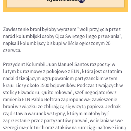
Zawieszenie broni byłoby wyrazem "woli przyjęcia przez
naród kolumbijski osoby Ojca Świętego i jego przesłania",
napisali kolumbijscy biskupi w liście ogłoszonym 20
czerwca.
Prezydent Kolumbii Juan Manuel Santos rozpoczął w
lutym br. rozmowy z pokojowe z ELN, która jest ostatnim
nadal działającym ugrupowaniem partyzanckim w tym
kraju. Liczy około 1500 bojowników. Podczas trwających w
stolicy Ekwadoru, Quito rokowań, szef negocjatorów z
ramienia ELN Pablo Beltran zaproponował zawieszenie
broni w związku ze zbliżającą się wizytą papieża. Jednak
rząd stawia warunek wstępny, którym miałoby być
zaprzestanie przez partyzantów porwań, wcielania w swe
szeregi małoletnich oraz ataków na rurociągi naftowe i inną