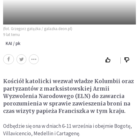
(fot. Grzegorz gałązka / galazka.deon.pl)
9 lat temu
KAI / pk
Kościół katolicki wezwał władze Kolumbii oraz
partyzantów z marksistowskiej Armii
Wyzwolenia Narodowego (ELN) do zawarcia
porozumienia w sprawie zawieszenia broni na
czas wizyty papieża Franciszka w tym kraju.
Odbędzie się ona w dniach 6-11 września i obejmie Bogotę,
Villavicencio, Medellin i Cartagenę.