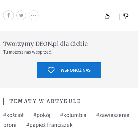
Tworzymy DEON.pl dla Ciebie
Tu możesz nas wesprzeć.
WSPOMÓŻ NAS
TEMATY W ARTYKULE
#kościół
#pokój
#kolumbia
#zawieszenie
broni
#papież franciszek