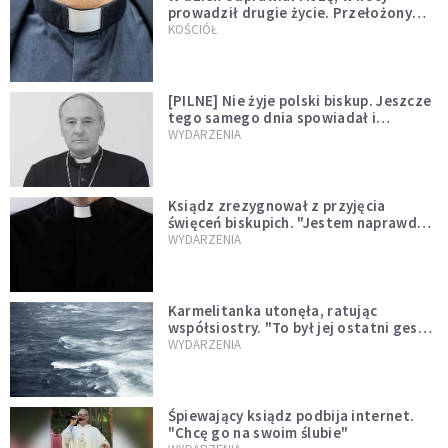
prowadził drugie życie. Przełożony
kazał mu opuścić zakon
KOŚCIÓŁ
[PILNE] Nie żyje polski biskup. Jeszcze
tego samego dnia spowiadał i
sprawował Mszę świętą
WYDARZENIA
Ksiądz zrezygnował z przyjęcia
święceń biskupich. "Jestem naprawdę
niegodny"
WYDARZENIA
Karmelitanka utonęła, ratując
współsiostry. "To był jej ostatni gest
miłości"
WYDARZENIA
Śpiewający ksiądz podbija internet.
"Chcę go na swoim ślubie"