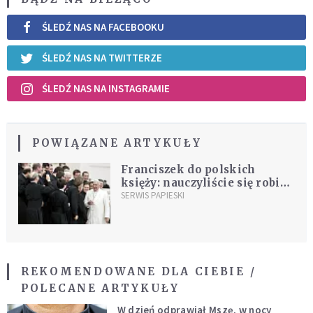
ŚLEDŹ NAS NA FACEBOOKU
ŚLEDŹ NAS NA TWITTERZE
ŚLEDŹ NAS NA INSTAGRAMIE
POWIĄZANE ARTYKUŁY
Franciszek do polskich
księży: nauczyliście się robić
raban?
SERWIS PAPIESKI
REKOMENDOWANE DLA CIEBIE /
POLECANE ARTYKUŁY
W dzień odprawiał Mszę, w nocy