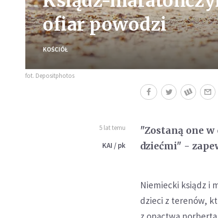
Ksiądz-maratończyk 
ofiar powodzi
KOŚCIÓŁ
fot. Depositphotos
5 lat temu
"Zostaną one w 
dziećmi" - zape
KAI / pk
Niemiecki ksiądz i 
dzieci z terenów, k
z opactwa norberta