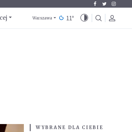
11
°
cej
Warszawa
WYBRANE DLA CIEBIE