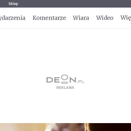
g
Sklep
Wię
darzenia
Komentarze
Wiara
Wideo