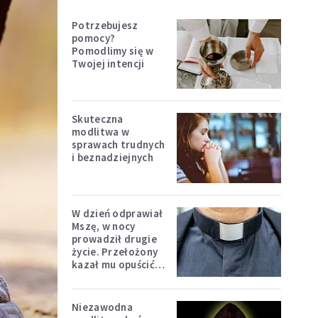
Potrzebujesz
pomocy?
Pomodlimy się w
Twojej intencji
Skuteczna
modlitwa w
sprawach trudnych
i beznadziejnych
W dzień odprawiał
Mszę, w nocy
prowadził drugie
życie. Przełożony
kazał mu opuścić
zakon
Niezawodna