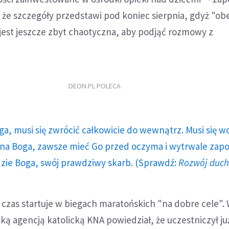
 że szczegóły przedstawi pod koniec sierpnia, gdyż "ob
 jest jeszcze zbyt chaotyczna, aby podjąć rozmowy z
DEON.PL POLECA
ga, musi się zwrócić całkowicie do wewnątrz. Musi się w
a Boga, zawsze mieć Go przed oczyma i wytrwale zap
dzie Boga, swój prawdziwy skarb. (Sprawdź:
Rozwój duc
 czas startuje w biegach maratońskich "na dobre cele".
ą agencją katolicką KNA powiedział, że uczestniczył ju