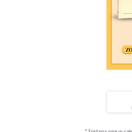
"Zostaną one w cał