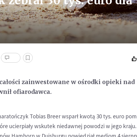
zebrał 30 tys. euro dla
całości zainwestowane w ośrodki opieki nad
wnił ofiarodawca.
maratończyk Tobias Breer wsparł kwotą 30 tys. euro pom
tóre ucierpiały wskutek niedawnej powodzi w jego kraju
nów Hamborn w Duisburgu powiedział mediom 4 sierpni