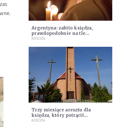
zas
ywne.
Argentyna: zabito księdza,
prawdopodobnie na tle
rabunkowym
KOŚCIÓŁ
Trzy miesiące aresztu dla
księdza, który potrącił
nastolatkę i uciekł z miejsca
KOŚCIÓŁ
wypadku