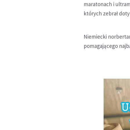
maratonach i ultra
których zebrał doty
Niemiecki norberta
pomagającego najba