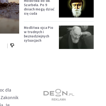
modlitwa do św.
Szarbela. Po 9
dniach mogą dziać
się cuda
Modlitwa ojca Pio
w trudnych i
beznadziejnych
sytuacjach
oc dla
. Zakonnik
a, że