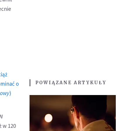
ecnie
ciąż
POWIĄZANE ARTYKUŁY
ominać o
howy
)
 W
ż w 120