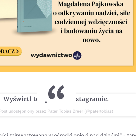
Wyświetl ten post na Instagramie.
Post udostępniony przez Pater Tobias Breer (@patertobias)
ości zainwestowane w ośrodki opieki nad dziećmi" - zap