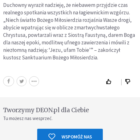
Duchowny wyraził nadzieję, że niebawem przyjdzie czas
realnego spotkania wszystkich na łagiewnickim wzgórzu.
„Niech światło Bożego Miłosierdzia rozjaśnia Wasze drogi,
abyście wpatrując się w oblicze zmartwychwstałego
Chrystusa, powtarzali wraz z Siostrą Faustyną, darem Boga
dla naszej epoki, modlitwę ufnego zawierzenia i mówili z
niezłomną nadzieją: ‘Jezu, ufam Tobie’” – zakończył
kustosz Sanktuarium Bożego Miłosierdzia.
Tworzymy DEON.pl dla Ciebie
Tu możesz nas wesprzeć.
WSPOMÓŻ NAS