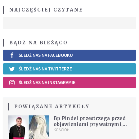
NAJCZĘŚCIEJ CZYTANE
BĄDŹ NA BIEŻĄCO
ŚLEDŹ NAS NA FACEBOOKU
ŚLEDŹ NAS NA TWITTERZE
ŚLEDŹ NAS NA INSTAGRAMIE
POWIĄZANE ARTYKUŁY
Bp Pindel przestrzega przed
objawieniami prywatnymi,
które wprowadzają zamęt
KOŚCIÓŁ