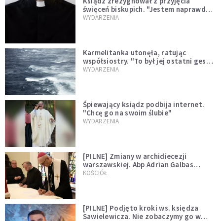
Ksiądz zrezygnował z przyjęcia
święceń biskupich. "Jestem naprawdę
niegodny"
WYDARZENIA
Karmelitanka utonęła, ratując
współsiostry. "To był jej ostatni gest
miłości"
WYDARZENIA
Śpiewający ksiądz podbija internet.
"Chcę go na swoim ślubie"
WYDARZENIA
[PILNE] Zmiany w archidiecezji
warszawskiej. Abp Adrian Galbas
wręczył dekrety nowym proboszczom
KOŚCIÓŁ
[PILNE] Podjęto kroki ws. księdza
Sawielewicza. Nie zobaczymy go w