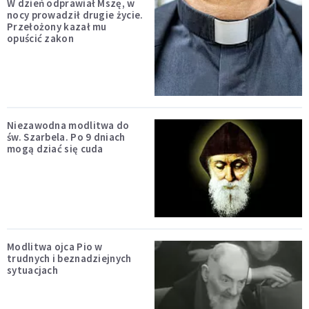
W dzień odprawiał Mszę, w
nocy prowadził drugie życie.
Przełożony kazał mu
opuścić zakon
Niezawodna modlitwa do
św. Szarbela. Po 9 dniach
mogą dziać się cuda
Modlitwa ojca Pio w
trudnych i beznadziejnych
sytuacjach