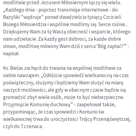
modlitwie przed Jezusem Miłosiernym łączy się wielu.
„Każdego dnia - poprzez transmisje internetowe - do
Bazyliki "wędruje" ponad dwadzieścia tysięcy Czcicieli
Bożego Miłosierdzia i wspólnie modlimy się. Serce rośnie...
Dziękujemy Wam za tę Waszą obecność i wsparcie, którego
nam udzielacie. Za każdy gest dobroci, za każde dobre
słowo, modlitwę mówimy Wam dziś z serca ‘Bóg zapłać!’” -
napisał.
Ks. Bielas zachęcił do trwania na wspólnej modlitwie za
siebie nawzajem. „Odłóżcie spowiedź wielkanocną na czas
poświąteczny, służymy i będziemy Wam służyć na miarę
naszych możliwości, ale gdy w obecnym czasie będzie się
gromadzić zbyt wiele osób, może to być niebezpieczne.
Przyjmujcie Komunię duchową” - zaapelował także,
przypominając, że czas spowiedzi i Komunii św.
wielkanocnej trwa do uroczystości Trójcy Przenajświętszej,
czyli do 7 czerwca.