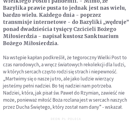
Wielkiego Postu i pandemii. - Mimo, że
Bazylika prawie pusta to jednak jest nas wielu,
bardzo wielu. Każdego dnia - poprzez
transmisje internetowe - do Bazyliki „wędruje”
ponad dwadzieścia tysięcy Czcicieli Bożego
Miłosierdzia - napisał kustosz Sanktuarium
Bożego Miłosierdzia.
Na wstępie kapłan podkreślił, że tegoroczny Wielki Post to
czas narodowych, a wręcz światowych rekolekcji dla ludzi,
w których sercach często rodzi się strach i niepewność.
„Martwimy się o nasze jutro, ale jako ludzie wierzący
jesteśmy pełni nadziei. Bo tej nadziei nam potrzeba.
Nadziei, która, jak pisał św. Paweł do Rzymian, zawieść nie
może, ponieważ miłość Boża rozlana jest w sercach naszych
przez Ducha Świętego, który został nam dany” - wskazał.
DEON.PL POLECA