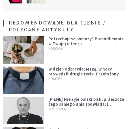
REKOMENDOWANE DLA CIEBIE /
POLECANE ARTYKUŁY
Potrzebujesz pomocy? Pomodlimy się
w Twojej intencji
KOŚCIÓŁ
W dzień odprawiał Mszę, w nocy
prowadził drugie życie. Przełożony
kazał mu opuścić zakon
KOŚCIÓŁ
[PILNE] Nie żyje polski biskup. Jeszcze
tego samego dnia spowiadał i
sprawował Mszę świętą
WYDARZENIA