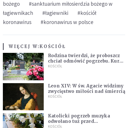
bożego
#sanktuarium miłosierdzia bożego w
łagiewnikach
#łagiewniki
#kościół
koronawirus
#koronawirus w polsce
WIĘCEJ W:
KOŚCIÓŁ
Rodzina twierdzi, że proboszcz
chciał odmówić pogrzebu. Kuria
zapowiada wyjaśnienia
KOŚCIÓŁ
Leon XIV: W św. Agacie widzimy
zwycięstwo miłości nad śmiercią
KOŚCIÓŁ
Katolicki pogrzeb muzyka
odwołano tuż przed
uroczystością. Powodem była
KOŚCIÓŁ