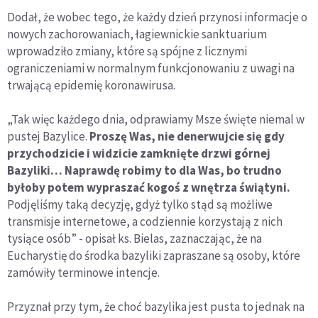
Dodał, że wobec tego, że każdy dzień przynosi informacje o
nowych zachorowaniach, łagiewnickie sanktuarium
wprowadziło zmiany, które są spójne z licznymi
ograniczeniami w normalnym funkcjonowaniu z uwagi na
trwającą epidemię koronawirusa.
„Tak więc każdego dnia, odprawiamy Msze święte niemal w
pustej Bazylice.
Proszę Was, nie denerwujcie się gdy
przychodzicie i widzicie zamknięte drzwi górnej
Bazyliki… Naprawdę robimy to dla Was, bo trudno
byłoby potem wypraszać kogoś z wnętrza świątyni.
Podjęliśmy taką decyzję, gdyż tylko stąd są możliwe
transmisje internetowe, a codziennie korzystają z nich
tysiące osób” - opisał ks. Bielas, zaznaczając, że na
Eucharystię do środka bazyliki zapraszane są osoby, które
zamówiły terminowe intencje.
Przyznał przy tym, że choć bazylika jest pusta to jednak na