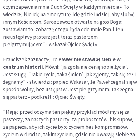
czym zapewnia mnie Duch Święty w każdym mieście». To
wiedział. Nie idę na emeryturę. Idę gdzie indziej, aby służyć
innym Kościołom. Serce zawsze otwarte na głos Boga:
zostawiam to, zobaczę czego żąda ode mnie Pan. I ten
nieustępliwy pasterz jest teraz pasterzem
pielgrzymującym" - wskazał Ojciec Święty.
Franciszek zaznaczył, że
Paweł nie stawiał siebie w
centrum historii
. Mówił: "ja zgoła nie cenię sobie życia".
Jest sługą. "Jakie życie, taka śmierć, jak żyjemy, tak się też i
żegnamy" - stwierdził papież. Wskazał, że Paweł żegnał się w
sposób wolny, bez ustępstw. Jest pielgrzymem. Tak żegna
się pasterz - podkreślił Ojciec Święty.
"Mając przed oczyma ten piękny przykład módlmy się za
pasterzy, za naszych pasterzy, za proboszczów, biskupów,
za papieża, aby ich życie było życiem bez kompromisów,
życiem w drodze, takim życiem, gdzie nie uważają siebie za