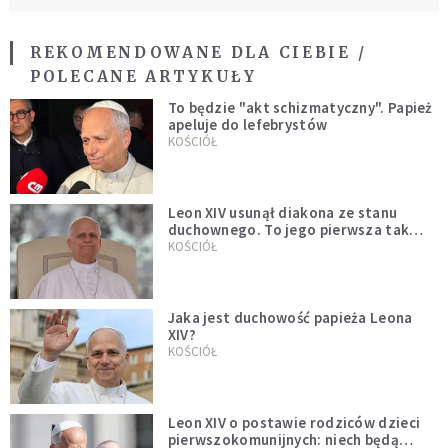
REKOMENDOWANE DLA CIEBIE /
POLECANE ARTYKUŁY
To będzie "akt schizmatyczny". Papież
apeluje do lefebrystów
KOŚCIÓŁ
Leon XIV usunął diakona ze stanu
duchownego. To jego pierwsza tak
bezprecedensowa decyzja
KOŚCIÓŁ
Jaka jest duchowość papieża Leona
XIV?
KOŚCIÓŁ
Leon XIV o postawie rodziców dzieci
pierwszokomunijnych: niech będą