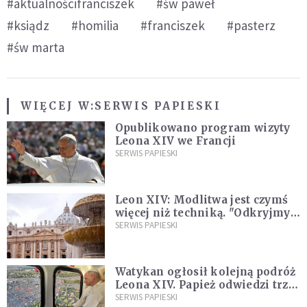
#aktualnościfranciszek
#św paweł
#ksiądz
#homilia
#franciszek
#pasterz
#św marta
WIĘCEJ W:
SERWIS PAPIESKI
Opublikowano program wizyty
Leona XIV we Francji
SERWIS PAPIESKI
Leon XIV: Modlitwa jest czymś
więcej niż techniką. "Odkryjmy
ją na nowo"
SERWIS PAPIESKI
Watykan ogłosił kolejną podróż
Leona XIV. Papież odwiedzi trzy
kraje Ameryki Południowej
SERWIS PAPIESKI