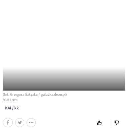
(fot. Grzegorz Gałązka / galazka.deon.pl)
9 lat temu
KAI / kk