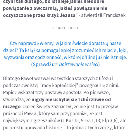
czyni tak dlatego, bo istnieje jakieś niedobre
powiązanie z owczarnią, jakieś powiązanie nie
oczyszczone przez krzyż Jezusa
" - stwierdził Franciszek.
DEON.PL POLECA
Czy naprawdę wiemy, w jakim świecie dorastają nasze
dzieci? Ta książka pomaga lepiej zrozumieć ich relacje, lęki,
wyzwania oraz codzienność, w której offline już nie istnieje.
(Sprawdź 👉
Dojrzewanie w sieci
)
Dlatego Paweł wezwał wszystkich starszych z Efezu i
podczas swoistej "rady kapłańskiej" pożegnał się z nimi.
Papież wskazał trzy postawy apostoła. Po pierwsze,
stwierdza, że
nigdy nie uchylał się tchórzliwie od
niczego
. Ojciec Święty zaznaczył, że nie jest to przejaw
próżności Pawła, który sam przypomniał, że jest
największym z grzeszników (1 Kor 15, 9; Ga 1,13; Flp 3,6), ale
po prostu opowiada historię. "To jedna z tych rzeczy, które