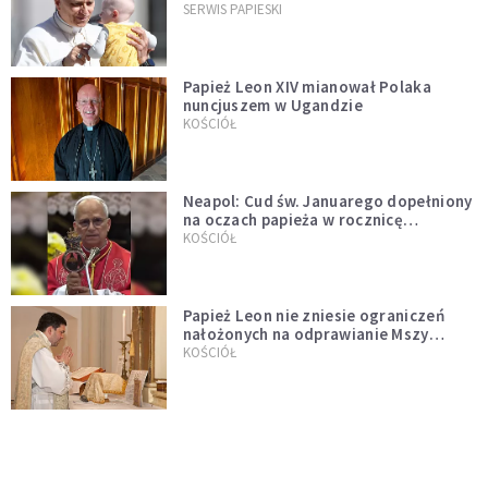
przykładem
SERWIS PAPIESKI
Papież Leon XIV mianował Polaka
nuncjuszem w Ugandzie
KOŚCIÓŁ
Neapol: Cud św. Januarego dopełniony
na oczach papieża w rocznicę
pontyfikatu!
KOŚCIÓŁ
Papież Leon nie zniesie ograniczeń
nałożonych na odprawianie Mszy
trydenckiej. „Traditionis custodes”
KOŚCIÓŁ
zostaje w mocy
Papież Leon XIV w butach Nike. Zdjęcie
z filmu Watykanu stało się viralem
WYDARZENIA