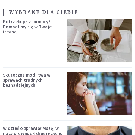
WYBRANE DLA CIEBIE
Potrzebujesz pomocy?
Pomodlimy się w Twojej
intencji
Skuteczna modlitwa w
sprawach trudnych i
beznadziejnych
W dzień odprawiał Mszę, w
nocy prowadził drugie życie.