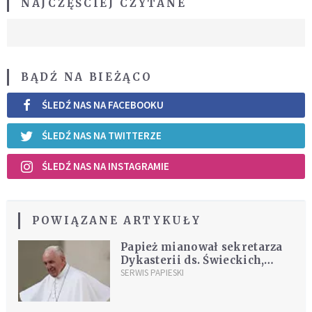
NAJCZĘŚCIEJ CZYTANE
BĄDŹ NA BIEŻĄCO
ŚLEDŹ NAS NA FACEBOOKU
ŚLEDŹ NAS NA TWITTERZE
ŚLEDŹ NAS NA INSTAGRAMIE
POWIĄZANE ARTYKUŁY
Papież mianował sekretarza
Dykasterii ds. Świeckich,
Rodziny i Życia
SERWIS PAPIESKI