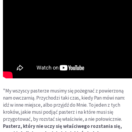
"My wszyscy pasterze musimy się pożegnać z powierzoną
nam owczarnią. Przychodzi taki czas, kiedy Pan mówi nam:
idź w inne miejsce, albo przyjdź do Mnie. To jeden z tych
kroków, jakie musi podjąć pasterz i na które musi się
przygotować, by rozstać się właściwie, a nie połowicznie.
Pasterz, który nie uczy się właściwego rozstania się,