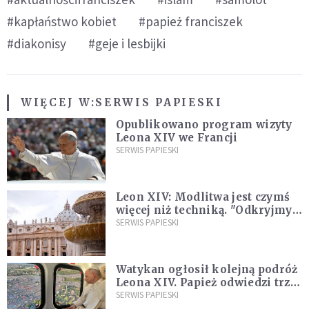
#kapłaństwo kobiet
#papież franciszek
#diakonisy
#geje i lesbijki
WIĘCEJ W:
SERWIS PAPIESKI
Opublikowano program wizyty
Leona XIV we Francji
SERWIS PAPIESKI
Leon XIV: Modlitwa jest czymś
więcej niż techniką. "Odkryjmy
ją na nowo"
SERWIS PAPIESKI
Watykan ogłosił kolejną podróż
Leona XIV. Papież odwiedzi trzy
kraje Ameryki Południowej
SERWIS PAPIESKI