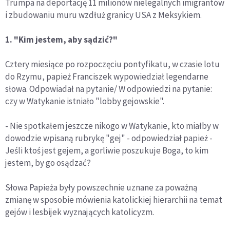
Trumpa na deportację 11 milionów nielegalnych imigrantów
i zbudowaniu muru wzdłuż granicy USA z Meksykiem.
1. "Kim jestem, aby sądzić?"
Cztery miesiące po rozpoczęciu pontyfikatu, w czasie lotu
do Rzymu, papież Franciszek wypowiedział legendarne
słowa. Odpowiadał na pytanie/ W odpowiedzi na pytanie:
czy w Watykanie istniało "lobby gejowskie".
- Nie spotkałem jeszcze nikogo w Watykanie, kto miałby w
dowodzie wpisaną rubrykę "gej" - odpowiedział papież -
Jeśli ktoś jest gejem, a gorliwie poszukuje Boga, to kim
jestem, by go osądzać?
Słowa Papieża były powszechnie uznane za poważną
zmianę w sposobie mówienia katolickiej hierarchii na temat
gejów i lesbijek wyznających katolicyzm.