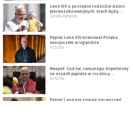
Leon XIV o postawie rodziców dzieci
pierwszokomunijnych: niech będą
przykładem
SERWIS PAPIESKI
Papież Leon XIV mianował Polaka
nuncjuszem w Ugandzie
KOŚCIÓŁ
Neapol: Cud św. Januarego dopełniony
na oczach papieża w rocznicę
pontyfikatu!
KOŚCIÓŁ
Papież Leon nie zniesie ograniczeń
nałożonych na odprawianie Mszy
trydenckiej. „Traditionis custodes”
KOŚCIÓŁ
zostaje w mocy
Papież Leon XIV w butach Nike. Zdjęcie