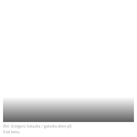
(fot. Grzegorz Gałązka / galazka.deon.pl)
9 lat temu