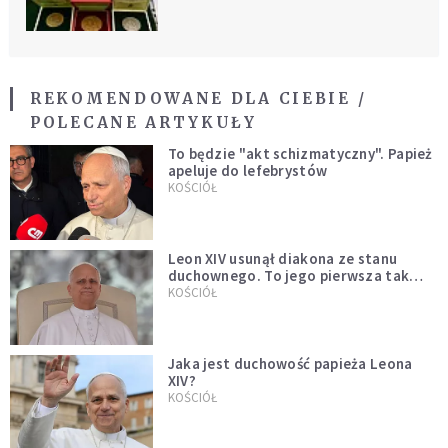
REKOMENDOWANE DLA CIEBIE /
POLECANE ARTYKUŁY
To będzie "akt schizmatyczny". Papież
apeluje do lefebrystów
KOŚCIÓŁ
Leon XIV usunął diakona ze stanu
duchownego. To jego pierwsza tak
bezprecedensowa decyzja
KOŚCIÓŁ
Jaka jest duchowość papieża Leona
XIV?
KOŚCIÓŁ