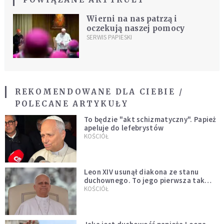
Wierni na nas patrzą i
oczekują naszej pomocy
SERWIS PAPIESKI
REKOMENDOWANE DLA CIEBIE /
POLECANE ARTYKUŁY
To będzie "akt schizmatyczny". Papież
apeluje do lefebrystów
KOŚCIÓŁ
Leon XIV usunął diakona ze stanu
duchownego. To jego pierwsza tak
bezprecedensowa decyzja
KOŚCIÓŁ