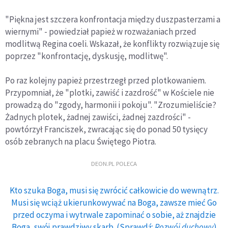
"Piękna jest szczera konfrontacja między duszpasterzami a
wiernymi" - powiedział papież w rozważaniach przed
modlitwą Regina coeli. Wskazał, że konflikty rozwiązuje się
poprzez "konfrontację, dyskusję, modlitwę".
Po raz kolejny papież przestrzegł przed plotkowaniem.
Przypomniał, że "plotki, zawiść i zazdrość" w Kościele nie
prowadzą do "zgody, harmonii i pokoju". "Zrozumieliście?
Żadnych plotek, żadnej zawiści, żadnej zazdrości" -
powtórzył Franciszek, zwracając się do ponad 50 tysięcy
osób zebranych na placu Świętego Piotra.
DEON.PL POLECA
Kto szuka Boga, musi się zwrócić całkowicie do wewnątrz.
Musi się wciąż ukierunkowywać na Boga, zawsze mieć Go
przed oczyma i wytrwale zapominać o sobie, aż znajdzie
Boga, swój prawdziwy skarb. (Sprawdź:
Rozwój duchowy
)