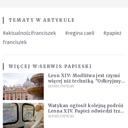
TEMATY W ARTYKULE
#aktualnościfranciszek
#regina caeli
#papież
franciszek
WIĘCEJ W:
SERWIS PAPIESKI
Leon XIV: Modlitwa jest czymś
więcej niż techniką. "Odkryjmy
ją na nowo"
SERWIS PAPIESKI
Watykan ogłosił kolejną podróż
Leona XIV. Papież odwiedzi trzy
kraje Ameryki Południowej
SERWIS PAPIESKI