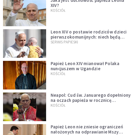
Jaka jest duchowość papieża Leona
XIV?
KOŚCIÓŁ
Leon XIV o postawie rodziców dzieci
pierwszokomunijnych: niech będą
przykładem
SERWIS PAPIESKI
Papież Leon XIV mianował Polaka
nuncjuszem w Ugandzie
KOŚCIÓŁ
Neapol: Cud św. Januarego dopełniony
na oczach papieża w rocznicę
pontyfikatu!
KOŚCIÓŁ
Papież Leon nie zniesie ograniczeń
nałożonych na odprawianie Mszy