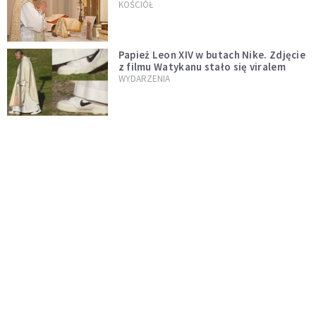
trydenckiej. „Traditionis custodes”
KOŚCIÓŁ
zostaje w mocy
Papież Leon XIV w butach Nike. Zdjęcie
z filmu Watykanu stało się viralem
WYDARZENIA