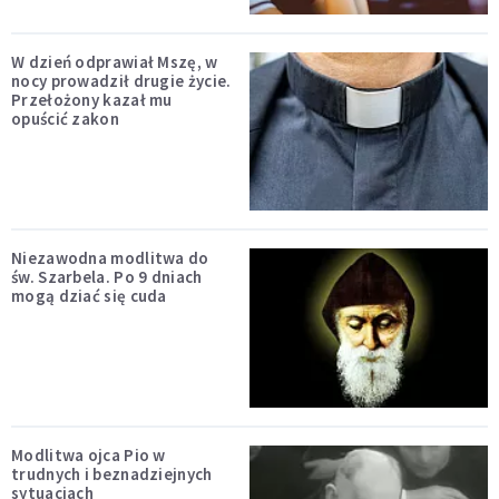
W dzień odprawiał Mszę, w
nocy prowadził drugie życie.
Przełożony kazał mu
opuścić zakon
Niezawodna modlitwa do
św. Szarbela. Po 9 dniach
mogą dziać się cuda
Modlitwa ojca Pio w
trudnych i beznadziejnych
sytuacjach