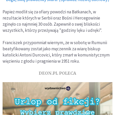
Papież modlił się za ofiary powodzi na Bałkanach, w
rezultacie których w Serbii oraz Bośni i Hercegowinie
zginęło co najmniej 30 osób. Zapewnił o swej bliskości
wszystkich, którzy przeżywają "godziny lęku i udręki".
Franciszek przypomniał wiernym, że w sobotę w Rumunii
beatyfikowany został jako męczennik za wiarę biskup
katolicki Antoni Durcovici, który zmarł w komunistycznym
więzieniu z głodu i pragnienia w 1951 roku.
DEON.PL POLECA