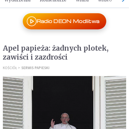
Radio DEON Modlitwa
Apel papieża: żadnych plotek,
zawiści i zazdrości
KOŚCIÓŁ
SERWIS PAPIESKI