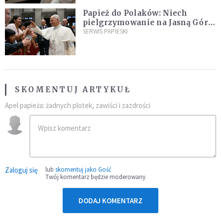
Papież do Polaków: Niech
pielgrzymowanie na Jasną Górę
umocni wiarę i nadzieję
SERWIS PAPIESKI
SKOMENTUJ ARTYKUŁ
Apel papieża: żadnych plotek, zawiści i zazdrości
Zaloguj się
lub
skomentuj jako Gość
Twój komentarz będzie moderowany
DODAJ KOMENTARZ