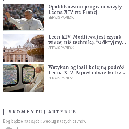
Opublikowano program wizyty
Leona XIV we Francji
SERWIS PAPIESKI
Leon XIV: Modlitwa jest czymś
więcej niż techniką. "Odkryjmy
ją na nowo"
SERWIS PAPIESKI
Watykan ogłosił kolejną podróż
Leona XIV. Papież odwiedzi trzy
kraje Ameryki Południowej
SERWIS PAPIESKI
SKOMENTUJ ARTYKUŁ
Bóg będzie nas sądził według naszych czynów