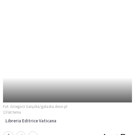
Fot. Grzegorz Gałązka/galazka.deon.pl
13 lat temu
Libreria Editrice Vaticana