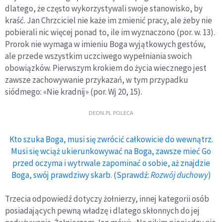
dlatego, że często wykorzystywali swoje stanowisko, by
kraść. Jan Chrzciciel nie każe im zmienić pracy, ale żeby nie
pobierali nic więcej ponad to, ile im wyznaczono (por. w. 13).
Prorok nie wymaga w imieniu Boga wyjątkowych gestów,
ale przede wszystkim uczciwego wypełniania swoich
obowiązków. Pierwszym krokiem do życia wiecznego jest
zawsze zachowywanie przykazań, w tym przypadku
siódmego: «Nie kradnij» (por. Wj 20, 15).
DEON.PL POLECA
Kto szuka Boga, musi się zwrócić całkowicie do wewnątrz.
Musi się wciąż ukierunkowywać na Boga, zawsze mieć Go
przed oczyma i wytrwale zapominać o sobie, aż znajdzie
Boga, swój prawdziwy skarb. (Sprawdź:
Rozwój duchowy
)
Trzecia odpowiedź dotyczy żołnierzy, innej kategorii osób
posiadających pewną władzę i dlatego skłonnych do jej