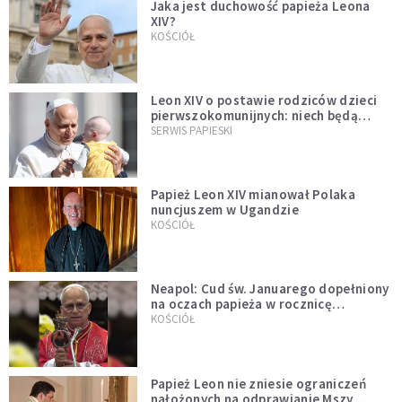
Jaka jest duchowość papieża Leona
XIV?
KOŚCIÓŁ
Leon XIV o postawie rodziców dzieci
pierwszokomunijnych: niech będą
przykładem
SERWIS PAPIESKI
Papież Leon XIV mianował Polaka
nuncjuszem w Ugandzie
KOŚCIÓŁ
Neapol: Cud św. Januarego dopełniony
na oczach papieża w rocznicę
pontyfikatu!
KOŚCIÓŁ
Papież Leon nie zniesie ograniczeń
nałożonych na odprawianie Mszy