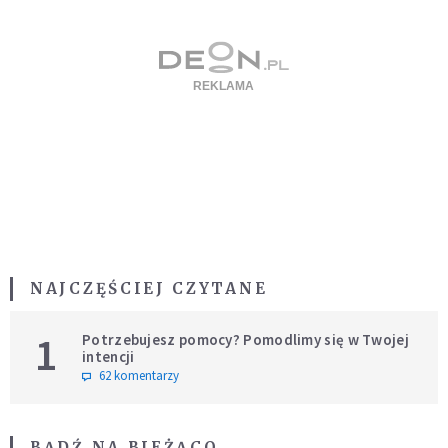
NAJCZĘŚCIEJ CZYTANE
1
Potrzebujesz pomocy? Pomodlimy się w Twojej
intencji
62 komentarzy
BĄDŹ NA BIEŻĄCO