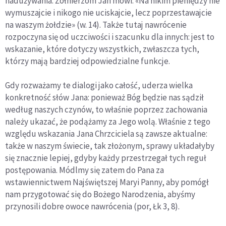
nadużywania. Żołnierzom Jan mówi: «Na nikim pieniędzy nie
wymuszajcie i nikogo nie uciskajcie, lecz poprzestawajcie
na waszym żołdzie» (w. 14). Także tutaj nawrócenie
rozpoczyna się od uczciwości i szacunku dla innych: jest to
wskazanie, które dotyczy wszystkich, zwłaszcza tych,
którzy mają bardziej odpowiedzialne funkcje.
Gdy rozważamy te dialogi jako całość, uderza wielka
konkretność słów Jana: ponieważ Bóg będzie nas sądził
według naszych czynów, to właśnie poprzez zachowania
należy ukazać, że podążamy za Jego wolą. Właśnie z tego
względu wskazania Jana Chrzciciela są zawsze aktualne:
także w naszym świecie, tak złożonym, sprawy układałyby
się znacznie lepiej, gdyby każdy przestrzegał tych reguł
postępowania. Módlmy się zatem do Pana za
wstawiennictwem Najświętszej Maryi Panny, aby pomógł
nam przygotować się do Bożego Narodzenia, abyśmy
przynosili dobre owoce nawrócenia (por, Łk 3, 8).