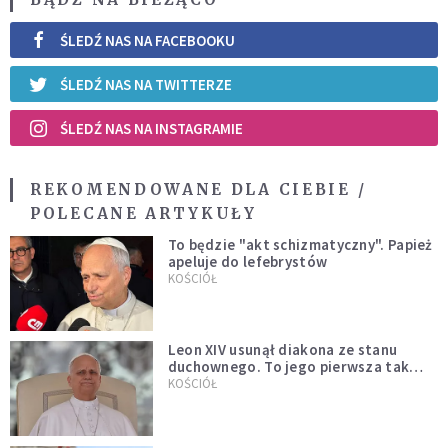
ŚLEDŹ NAS NA FACEBOOKU
ŚLEDŹ NAS NA TWITTERZE
ŚLEDŹ NAS NA INSTAGRAMIE
REKOMENDOWANE DLA CIEBIE /
POLECANE ARTYKUŁY
To będzie "akt schizmatyczny". Papież
apeluje do lefebrystów
KOŚCIÓŁ
Leon XIV usunął diakona ze stanu
duchownego. To jego pierwsza tak
bezprecedensowa decyzja
KOŚCIÓŁ