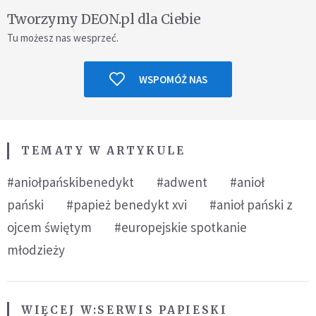
Tworzymy DEON.pl dla Ciebie
Tu możesz nas wesprzeć.
WSPOMÓŻ NAS
TEMATY W ARTYKULE
#aniołpańskibenedykt
#adwent
#anioł
pański
#papież benedykt xvi
#anioł pański z
ojcem świętym
#europejskie spotkanie
młodzieży
WIĘCEJ W:
SERWIS PAPIESKI