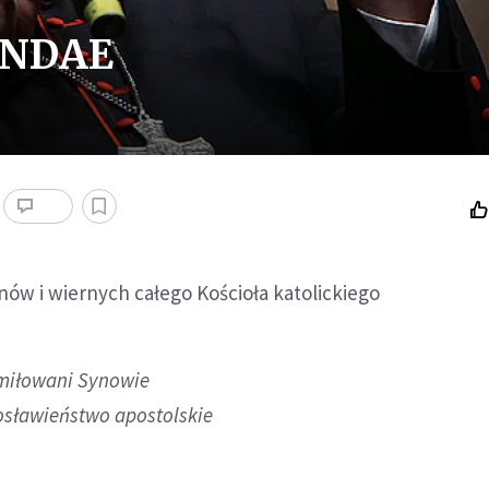
ENDAE
ów i wiernych całego Kościoła katolickiego
umiłowani Synowie
osławieństwo apostolskie