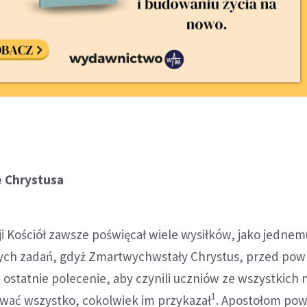
e Chrystusa
cji Kościół zawsze poświęcał wiele wysiłków, jako jednem
ych zadań, gdyż Zmartwychwstały Chrystus, przed po
 ostatnie polecenie, aby czynili uczniów ze wszystkich 
1
ywać wszystko, cokolwiek im przykazał
. Apostołom pow