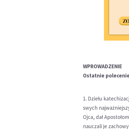
WPROWADZENIE
Ostatnie poleceni
1. Dziełu katechiza
swych najważniejsz
Ojca, dał Apostołom
nauczali je zachow