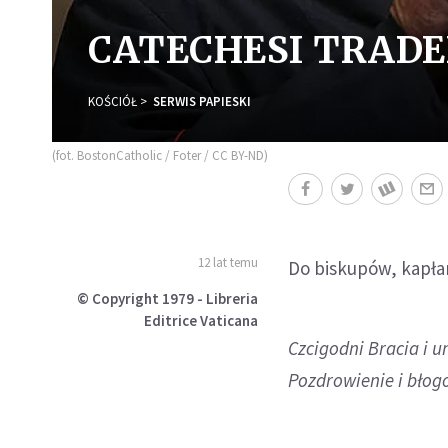
CATECHESI TRAD
KOŚCIÓŁ
SERWIS PAPIESKI
(fot. BostonCatholic / Foter / CC BY-ND)
12 lat temu
Do biskupów, kapłan
© Copyright 1979 - Libreria
Editrice Vaticana
Czcigodni Bracia i 
Pozdrowienie i błog