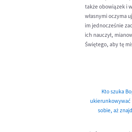
także obowiązek i wł
własnymi oczyma ujr
im jednocześnie zad
ich nauczył, mianow
Świętego, aby tę mi
Kto szuka Bo
ukierunkowywać n
sobie, aż znaj