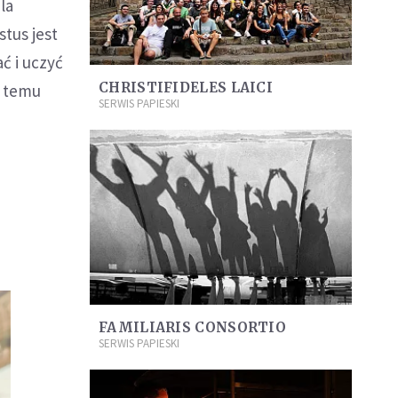
la
tus jest
ć i uczyć
CHRISTIFIDELES LAICI
ł temu
SERWIS PAPIESKI
FAMILIARIS CONSORTIO
SERWIS PAPIESKI