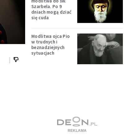
modlitwa do św.
Szarbela. Po 9
dniach mogą dziać
się cuda
Modlitwa ojca Pio
w trudnych i
beznadziejnych
sytuacjach