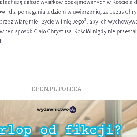
atechezą całość wysiłków podejmowanych w Kościele d
w i dla pomagania ludziom w uwierzeniu, że Jezus Chrys
3
zez wiarę mieli życie w imię Jego
, aby ich wychowywa
 w ten sposób Ciało Chrystusa. Kościół nigdy nie przesta
ł.
DEON.PL POLECA