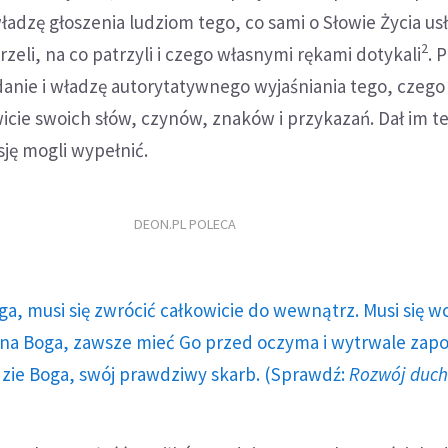
adzę głoszenia ludziom tego, co sami o Słowie Życia usły
2
zeli, na co patrzyli i czego własnymi rękami dotykali
. 
anie i władzę autorytatywnego wyjaśniania tego, czego
icie swoich słów, czynów, znaków i przykazań. Dał im t
sję mogli wypełnić.
DEON.PL POLECA
ga, musi się zwrócić całkowicie do wewnątrz. Musi się w
a Boga, zawsze mieć Go przed oczyma i wytrwale zap
dzie Boga, swój prawdziwy skarb. (Sprawdź:
Rozwój duc