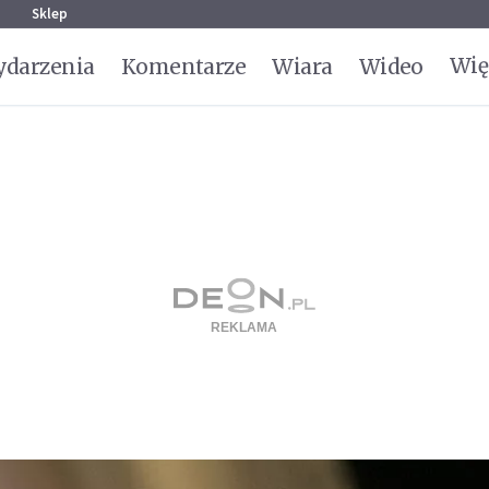
g
Sklep
Wię
darzenia
Komentarze
Wiara
Wideo