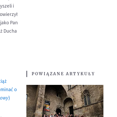
szeli i
Powierzył
 jako Pan
eż Ducha
POWIĄZANE ARTYKUŁY
ciąż
ominać o
howy
)