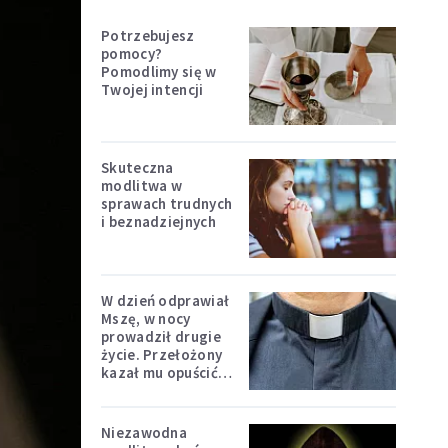
Potrzebujesz
pomocy?
Pomodlimy się w
Twojej intencji
Skuteczna
modlitwa w
sprawach trudnych
i beznadziejnych
W dzień odprawiał
Mszę, w nocy
prowadził drugie
życie. Przełożony
kazał mu opuścić
zakon
Niezawodna