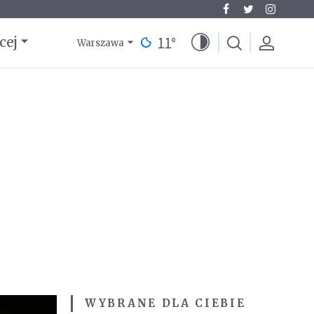
11
°
cej
Warszawa
WYBRANE DLA CIEBIE