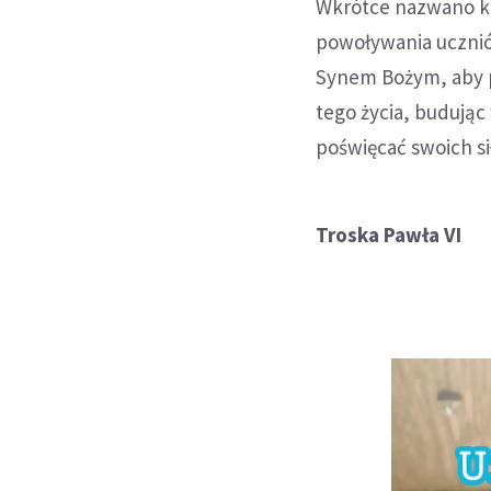
Wkrótce nazwano k
powoływania ucznió
Synem Bożym, aby pr
tego życia, budując
poświęcać swoich si
Troska Pawła VI