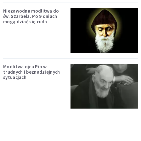
Niezawodna modlitwa do
św. Szarbela. Po 9 dniach
mogą dziać się cuda
Modlitwa ojca Pio w
trudnych i beznadziejnych
sytuacjach