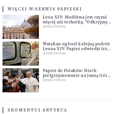
WIĘCEJ W:
SERWIS PAPIESKI
Leon XIV: Modlitwa jest czymś
więcej niż techniką. "Odkryjmy
ją na nowo"
SERWIS PAPIESKI
Watykan ogłosił kolejną podróż
Leona XIV. Papież odwiedzi trzy
kraje Ameryki Południowej
SERWIS PAPIESKI
Papież do Polaków: Niech
pielgrzymowanie na Jasną Górę
umocni wiarę i nadzieję
SERWIS PAPIESKI
SKOMENTUJ ARTYKUŁ