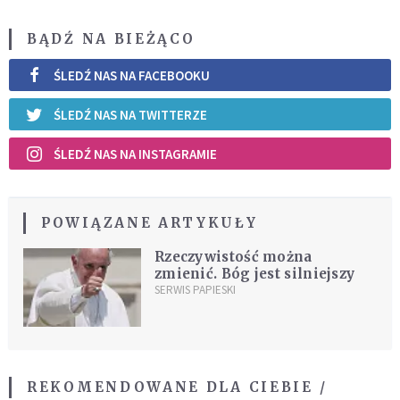
BĄDŹ NA BIEŻĄCO
ŚLEDŹ NAS NA FACEBOOKU
ŚLEDŹ NAS NA TWITTERZE
ŚLEDŹ NAS NA INSTAGRAMIE
POWIĄZANE ARTYKUŁY
Rzeczywistość można
zmienić. Bóg jest silniejszy
SERWIS PAPIESKI
REKOMENDOWANE DLA CIEBIE /