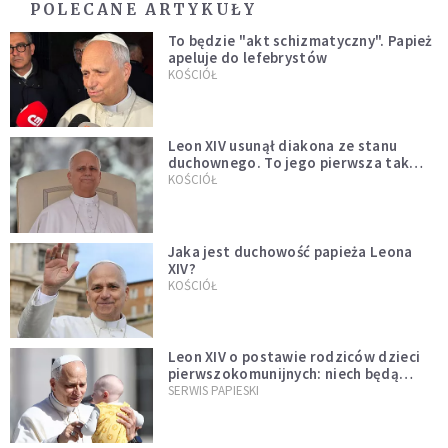
POLECANE ARTYKUŁY
To będzie "akt schizmatyczny". Papież
apeluje do lefebrystów
KOŚCIÓŁ
Leon XIV usunął diakona ze stanu
duchownego. To jego pierwsza tak
bezprecedensowa decyzja
KOŚCIÓŁ
Jaka jest duchowość papieża Leona
XIV?
KOŚCIÓŁ
Leon XIV o postawie rodziców dzieci
pierwszokomunijnych: niech będą
przykładem
SERWIS PAPIESKI