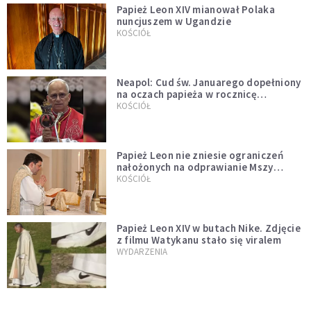
Papież Leon XIV mianował Polaka
nuncjuszem w Ugandzie
KOŚCIÓŁ
Neapol: Cud św. Januarego dopełniony
na oczach papieża w rocznicę
pontyfikatu!
KOŚCIÓŁ
Papież Leon nie zniesie ograniczeń
nałożonych na odprawianie Mszy
trydenckiej. „Traditionis custodes”
KOŚCIÓŁ
zostaje w mocy
Papież Leon XIV w butach Nike. Zdjęcie
z filmu Watykanu stało się viralem
WYDARZENIA