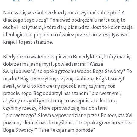
Naucza się w szkole: że każdy może wybrać sobie płeć. A
dlaczego tego uczą? Ponieważ podręczniki narzucają te
osoby i instytucje, które dają pieniądze. Jest to kolonizacja
ideologiczna, popierana również przez bardzo wpływowe
kraje. I to jest straszne.
Kiedy rozmawiałem z Papieżem Benedyktem, który ma się
dobrze i ma jasną myśl, powiedział mi: "Wasza
Świątobliwość, to epoka grzechu wobec Boga Stwórcy". To
mądre! Bóg stworzył mężczyznę i kobietę; Bóg stworzył
świat, w taki to konkretny sposób a my czynimy coś
przeciwnego. Bóg obdarzył nas stanem "pierwotnym",
abyśmy uczynili go kulturą; a następnie z tą kulturą
czynimy rzeczy, które sprowadzają nas do stanu
"pierwotnego". Słowa wypowiedziane przez Benedykta XVI
powinny skłonić nas do myślenia: "To epoka grzechu wobec
Boga Stwórcy!". Ta refleksja nam pomoże".