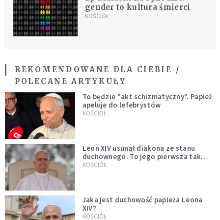
gender to kultura śmierci
KOŚCIÓŁ
REKOMENDOWANE DLA CIEBIE /
POLECANE ARTYKUŁY
To będzie "akt schizmatyczny". Papież
apeluje do lefebrystów
KOŚCIÓŁ
Leon XIV usunął diakona ze stanu
duchownego. To jego pierwsza tak
bezprecedensowa decyzja
KOŚCIÓŁ
Jaka jest duchowość papieża Leona
XIV?
KOŚCIÓŁ