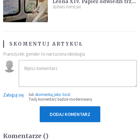
Leona XIV. Papież odwiedzi trzy
kraje Ameryki Południowej
SERWIS PAPIESKI
SKOMENTUJ ARTYKUŁ
Franciszek: gender to narzucona ideologia
Zaloguj się
lub
skomentuj jako Gość
Twój komentarz będzie moderowany
DODAJ KOMENTARZ
Komentarze (
)