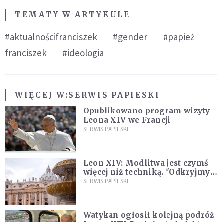
TEMATY W ARTYKULE
#aktualnościfranciszek
#gender
#papież
franciszek
#ideologia
WIĘCEJ W:
SERWIS PAPIESKI
Opublikowano program wizyty
Leona XIV we Francji
SERWIS PAPIESKI
Leon XIV: Modlitwa jest czymś
więcej niż techniką. "Odkryjmy
ją na nowo"
SERWIS PAPIESKI
Watykan ogłosił kolejną podróż