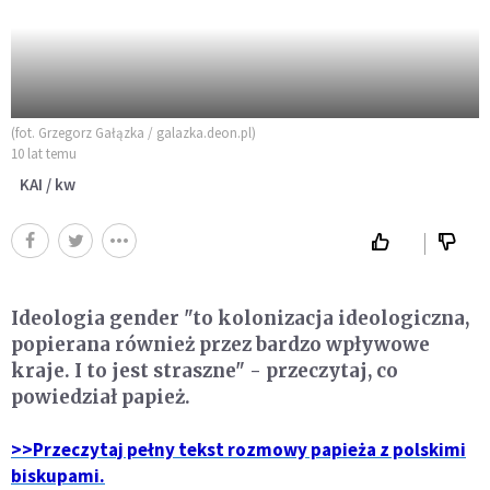
(fot. Grzegorz Gałązka / galazka.deon.pl)
10 lat temu
KAI / kw
Ideologia gender "to kolonizacja ideologiczna,
popierana również przez bardzo wpływowe
kraje. I to jest straszne" - przeczytaj, co
powiedział papież.
>>Przeczytaj pełny tekst rozmowy papieża z polskimi
biskupami.