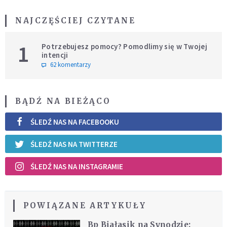
NAJCZĘŚCIEJ CZYTANE
1
Potrzebujesz pomocy? Pomodlimy się w Twojej
intencji
62 komentarzy
BĄDŹ NA BIEŻĄCO
ŚLEDŹ NAS NA FACEBOOKU
ŚLEDŹ NAS NA TWITTERZE
ŚLEDŹ NAS NA INSTAGRAMIE
POWIĄZANE ARTYKUŁY
Bp Białasik na Synodzie: