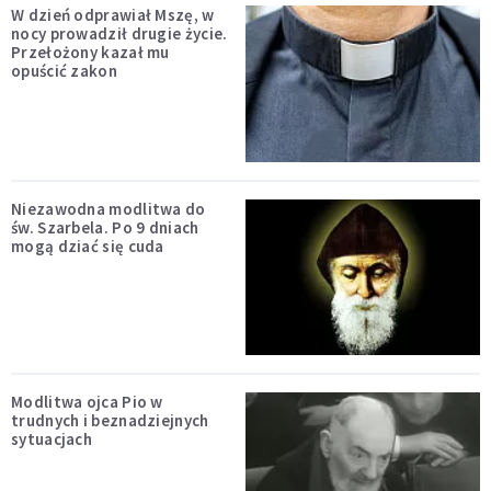
W dzień odprawiał Mszę, w
nocy prowadził drugie życie.
Przełożony kazał mu
opuścić zakon
Niezawodna modlitwa do
św. Szarbela. Po 9 dniach
mogą dziać się cuda
Modlitwa ojca Pio w
trudnych i beznadziejnych
sytuacjach