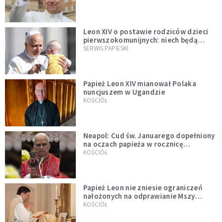
Leon XIV o postawie rodziców dzieci
pierwszokomunijnych: niech będą
przykładem
SERWIS PAPIESKI
Papież Leon XIV mianował Polaka
nuncjuszem w Ugandzie
KOŚCIÓŁ
Neapol: Cud św. Januarego dopełniony
na oczach papieża w rocznicę
pontyfikatu!
KOŚCIÓŁ
Papież Leon nie zniesie ograniczeń
nałożonych na odprawianie Mszy
trydenckiej. „Traditionis custodes”
KOŚCIÓŁ
zostaje w mocy