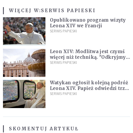
WIĘCEJ W:
SERWIS PAPIESKI
Opublikowano program wizyty
Leona XIV we Francji
SERWIS PAPIESKI
Leon XIV: Modlitwa jest czymś
więcej niż techniką. "Odkryjmy
ją na nowo"
SERWIS PAPIESKI
Watykan ogłosił kolejną podróż
Leona XIV. Papież odwiedzi trzy
kraje Ameryki Południowej
SERWIS PAPIESKI
SKOMENTUJ ARTYKUŁ