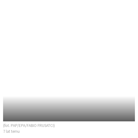
(fot. PAP/EPA/FABIO FRUSATCI)
7 lat temu