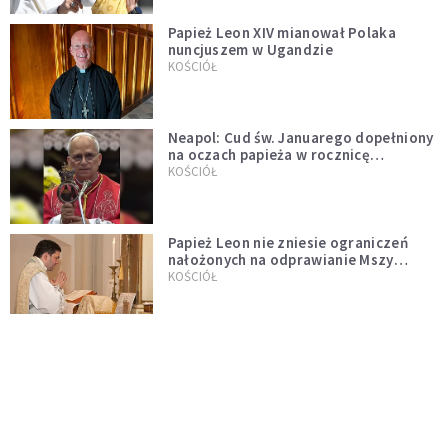
Papież Leon XIV mianował Polaka
nuncjuszem w Ugandzie
KOŚCIÓŁ
Neapol: Cud św. Januarego dopełniony
na oczach papieża w rocznicę
pontyfikatu!
KOŚCIÓŁ
Papież Leon nie zniesie ograniczeń
nałożonych na odprawianie Mszy
trydenckiej. „Traditionis custodes”
KOŚCIÓŁ
zostaje w mocy
Papież Leon XIV w butach Nike. Zdjęcie
z filmu Watykanu stało się viralem
WYDARZENIA