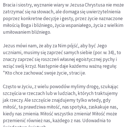
Bracia i siostry, wyznanie wiary w Jezusa Chrystusa nie może
zatrzymać się na słowach, ale domaga się uwierzytelnienia
poprzez konkretne decyzje i gesty, przez życie naznaczone
miłością Boga i bliźniego, życia wspaniałego, życia z wielkim
umiłowaniem bliźniego.
Jezus mówi nam, że aby za Nim pójść, aby być Jego
uczniami, musimy się zaprzeć samych siebie (por. w. 34), to
znaczy zaprzeć się roszczeń własnej egoistycznej pychy i
wziąć swój krzyż. Następnie daje każdemu ważną regułę:
"Kto chce zachować swoje życie, straci je.
Często w życiu, z wielu powodów mylimy drogę, szukając
szczęścia w rzeczach lub w ludziach, których traktujemy
jak rzeczy. Ale szczęście znajdujemy tylko wtedy, gdy
miłość, ta prawdziwa miłość, nas spotyka, zaskakuje nas,
kiedy nas zmienia. Miłość wszystko zmienia! Miłość może
przemienić również nas, każdego z nas. Udowadnia to