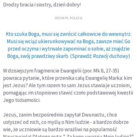
Drodzy bracia i siostry, dzień dobry!
DEON.PL POLECA
Kto szuka Boga, musi się zwrócić całkowicie do wewnątrz.
Musi się wciąż ukierunkowywać na Boga, zawsze mieć Go
przed oczyma i wytrwale zapominać o sobie, aż znajdzie
Boga, swój prawdziwy skarb. (Sprawdź:
Rozwój duchowy
)
W dzisiejszym fragmencie Ewangelii (por. Mk 8, 27-35)
powraca pytanie, które przenika całą Ewangelię Marka: kim
jest Jezus? Ale tym razem to sam Jezus stawia je uczniom,
pomagając im stopniowo stawić czoło podstawowej kwestii
Jego tożsamości.
Jezus, zanim bezpośrednio zapytał Dwunastu, chce
usłyszeć od nich, co myślą o Nim ludzie - a bardzo dobrze
wie, że uczniowie są bardzo wrażliwi na popularność
Nauczyciela! Dlatego pyta: " Za kogo uważają Mnie ludzie?"