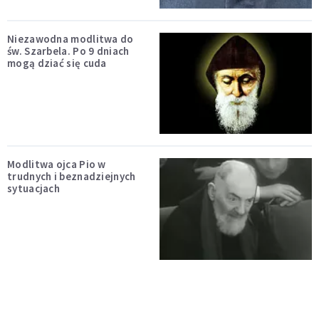
Niezawodna modlitwa do
św. Szarbela. Po 9 dniach
mogą dziać się cuda
Modlitwa ojca Pio w
trudnych i beznadziejnych
sytuacjach