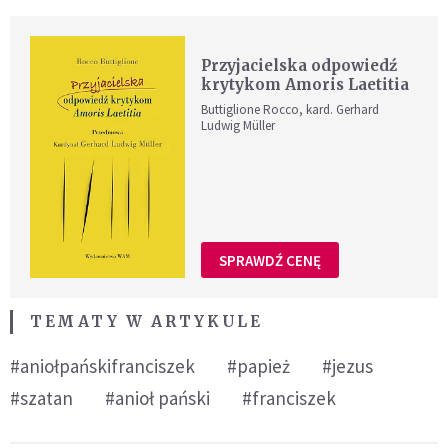
Przyjacielska odpowiedź
krytykom Amoris Laetitia
Buttiglione Rocco, kard. Gerhard
Ludwig Müller
SPRAWDŹ CENĘ
TEMATY W ARTYKULE
#aniołpańskifranciszek
#papież
#jezus
#szatan
#anioł pański
#franciszek