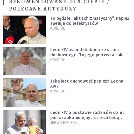
REKOMENDOWANE DLA CIEBIE /
POLECANE ARTYKUŁY
To będzie "akt schizmatyczny". Papież
apeluje do lefebrystów
KOŚCIÓŁ
Leon XIV usunął diakona ze stanu
duchownego. To jego pierwsza tak
bezprecedensowa decyzja
KOŚCIÓŁ
Jaka jest duchowość papieża Leona
XIV?
KOŚCIÓŁ
Leon XIV o postawie rodziców dzieci
pierwszokomunijnych: niech będą
przykładem
SERWIS PAPIESKI