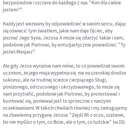
bezpośrednie i szczere do każdego z nas: "Kim dla ciebie
jestem?".
Każdy jest wezwany by odpowiedzieć w swoim sercu, dając
się oświecić tym światłem, jakie nam daje Ojciec, aby
poznać Jego Syna, Jezusa. A może się zdarzyć także i nam,
podobnie jak Piotrowi, by entuzjastycznie powiedzieć: "Ty
jesteś Mesjasz".
Ale gdy Jezus wyraźnie nam mówi, to co powiedział swoim
uczniom, że jego misja wypełnia się nie na szerokiej drodze
sukcesu, ale na trudnej ścieżce cierpiącego Sługi,
poniżonego, odrzuconego i ukrzyżowanego, to może się
nam przytrafić, podobnie jak Piotrowi, by protestować i
buntować się, ponieważ jest to sprzeczne z naszymi
oczekiwaniami. W takich chwilach również i my zasługujemy
na zbawienną przyganę Jezusa: "Zejdź Mi z oczu, szatanie,
bo nie myślisz o tym, co Boże, ale o tym, co ludzkie" (w.33).