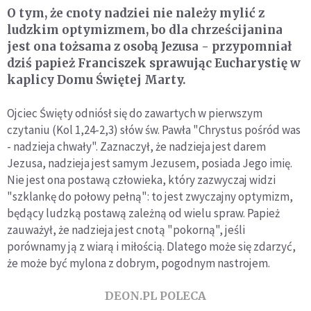
O tym, że cnoty nadziei nie należy mylić z
ludzkim optymizmem, bo dla chrześcijanina
jest ona tożsama z osobą Jezusa - przypomniał
dziś papież Franciszek sprawując Eucharystię w
kaplicy Domu Świętej Marty.
Ojciec Święty odniósł się do zawartych w pierwszym
czytaniu (Kol 1,24-2,3) słów św. Pawła "Chrystus pośród was
- nadzieja chwały". Zaznaczył, że nadzieja jest darem
Jezusa, nadzieja jest samym Jezusem, posiada Jego imię.
Nie jest ona postawą człowieka, który zazwyczaj widzi
"szklankę do połowy pełną": to jest zwyczajny optymizm,
będący ludzką postawą zależną od wielu spraw. Papież
zauważył, że nadzieja jest cnotą "pokorną", jeśli
porównamy ją z wiarą i miłością. Dlatego może się zdarzyć,
że może być mylona z dobrym, pogodnym nastrojem.
DEON.PL POLECA