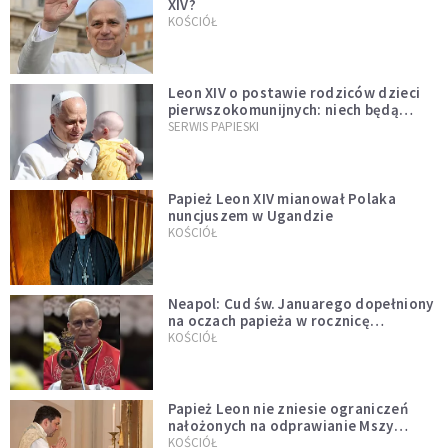
XIV?
KOŚCIÓŁ
Leon XIV o postawie rodziców dzieci
pierwszokomunijnych: niech będą
przykładem
SERWIS PAPIESKI
Papież Leon XIV mianował Polaka
nuncjuszem w Ugandzie
KOŚCIÓŁ
Neapol: Cud św. Januarego dopełniony
na oczach papieża w rocznicę
pontyfikatu!
KOŚCIÓŁ
Papież Leon nie zniesie ograniczeń
nałożonych na odprawianie Mszy
trydenckiej. „Traditionis custodes”
KOŚCIÓŁ