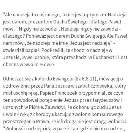
"Ale nadzieja to coś innego, to nie jest optymizm. Nadzieja
jest darem, prezentem Ducha Świętego i dlatego Paweł
mówi: "Nigdy nie zawodzi". Nadzieja nigdy nie zawodzi -
dlaczego? Ponieważ jest darem Ducha Świętego. Ale Paweł
nam mówi, że nadzieja ma imię. Jezus jest nadzieją" -
stwierdził papież. Podkreślił, że chodzi o nadzieję w
Jezusie, żywej osobie, która przychodzi w Eucharystii i jest
obecna w Swoim Słowie.
Odnosząc się z kolei do Ewangelii (Łk 6,6-11), mówiącej o
uzdrowieniu przez Pana Jezusa w szabat człowieka, który
miał uschłą rękę, Papież Franciszek przypomniał, że czyn
ten spowodował potępienie Jezusa przez faryzeuszów i
uczonych w Piśmie. Zauważył, że dokonując cudu Jezus
uwolnił rękę z choroby ukazując zwolennikom surowego
przestrzegania Prawa, że ich droga nie jest drogą wolności.
"Wolność i nadzieja idą w parze: tam gdzie nie ma nadziei,