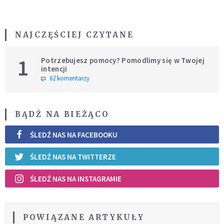
NAJCZĘŚCIEJ CZYTANE
1
Potrzebujesz pomocy? Pomodlimy się w Twojej
intencji
62 komentarzy
BĄDŹ NA BIEŻĄCO
ŚLEDŹ NAS NA FACEBOOKU
ŚLEDŹ NAS NA TWITTERZE
ŚLEDŹ NAS NA INSTAGRAMIE
POWIĄZANE ARTYKUŁY