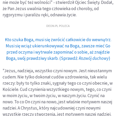
nie może być też wolności" - stwierdził Ojciec Święty. Dodał,
że Pan Jezus uwalnia tego człowieka od choroby, od
rygoryzmu i paraliżu ręki, odnawia życie.
DEON.PL POLECA
Kto szuka Boga, musi się zwrócić całkowicie do wewnątrz.
Musi się wciąż ukierunkowywać na Boga, zawsze mieć Go
przed oczyma i wytrwale zapominać o sobie, aż znajdzie
Boga, swój prawdziwy skarb. (Sprawdź:
Rozwój duchowy
)
"Jezus, nadzieja, wszystko czyni nowym. Jest nieustannym
cudem. Nie tylko dokonał cudów uzdrowienia, tak wielu
rzeczy: były to tylko znaki, sygnały tego co czyni obecnie, w
Kościele. Cud czynienia wszystkiego nowym, tego, co czyni
w moim życiu, w twoim życiu, w naszym życiu. Czynić na
nowo. To co On czyni na nowo, jest właśnie motywem naszej
nadziei. A Chrystus, który najcudowniej czyni nowymi
wszystkie rzeczy stworzenia, jest motywem naszej nadziei.