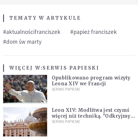
TEMATY W ARTYKULE
#aktualnościfranciszek
#papież franciszek
#dom św marty
WIĘCEJ W:
SERWIS PAPIESKI
Opublikowano program wizyty
Leona XIV we Francji
SERWIS PAPIESKI
Leon XIV: Modlitwa jest czymś
więcej niż techniką. "Odkryjmy
ją na nowo"
SERWIS PAPIESKI