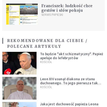
Franciszek: ludzkość chce
gestów i słów pokoju
SERWIS PAPIESKI
REKOMENDOWANE DLA CIEBIE /
POLECANE ARTYKUŁY
To będzie "akt schizmatyczny". Papież
apeluje do lefebrystów
KOŚCIÓŁ
Leon XIV usunął diakona ze stanu
duchownego. To jego pierwsza tak
bezprecedensowa decyzja
KOŚCIÓŁ
Jaka jest duchowość papieża Leona