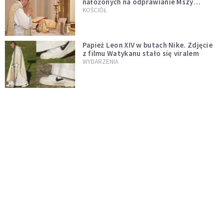
nałożonych na odprawianie Mszy
trydenckiej. „Traditionis custodes”
KOŚCIÓŁ
zostaje w mocy
Papież Leon XIV w butach Nike. Zdjęcie
z filmu Watykanu stało się viralem
WYDARZENIA