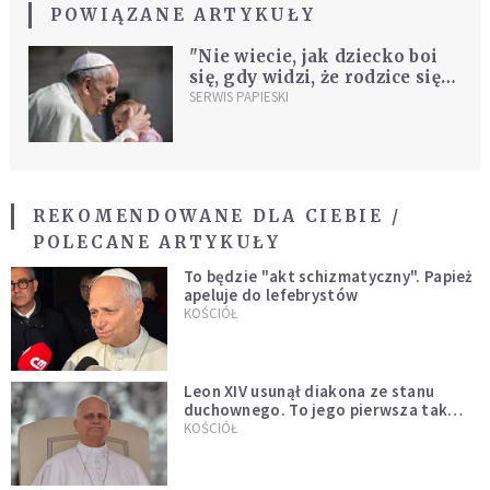
POWIĄZANE ARTYKUŁY
"Nie wiecie, jak dziecko boi
się, gdy widzi, że rodzice się
kłócą". Papież w Kaplicy
SERWIS PAPIESKI
Sykstyńskiej ochrzcił 27
niemowląt
REKOMENDOWANE DLA CIEBIE /
POLECANE ARTYKUŁY
To będzie "akt schizmatyczny". Papież
apeluje do lefebrystów
KOŚCIÓŁ
Leon XIV usunął diakona ze stanu
duchownego. To jego pierwsza tak
bezprecedensowa decyzja
KOŚCIÓŁ