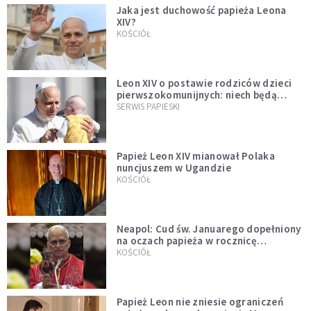
Jaka jest duchowość papieża Leona
XIV?
KOŚCIÓŁ
Leon XIV o postawie rodziców dzieci
pierwszokomunijnych: niech będą
przykładem
SERWIS PAPIESKI
Papież Leon XIV mianował Polaka
nuncjuszem w Ugandzie
KOŚCIÓŁ
Neapol: Cud św. Januarego dopełniony
na oczach papieża w rocznicę
pontyfikatu!
KOŚCIÓŁ
Papież Leon nie zniesie ograniczeń