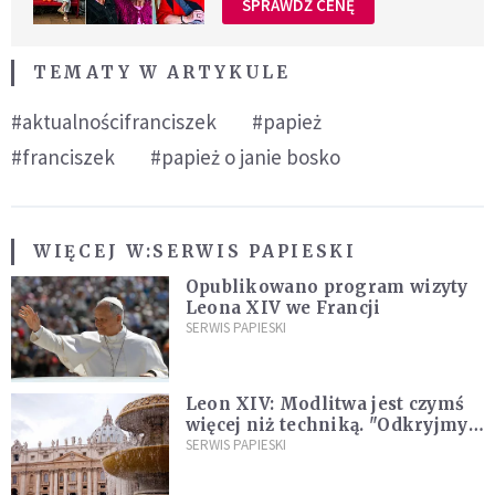
SPRAWDŹ CENĘ
TEMATY W ARTYKULE
#aktualnościfranciszek
#papież
#franciszek
#papież o janie bosko
WIĘCEJ W:
SERWIS PAPIESKI
Opublikowano program wizyty
Leona XIV we Francji
SERWIS PAPIESKI
Leon XIV: Modlitwa jest czymś
więcej niż techniką. "Odkryjmy
ją na nowo"
SERWIS PAPIESKI