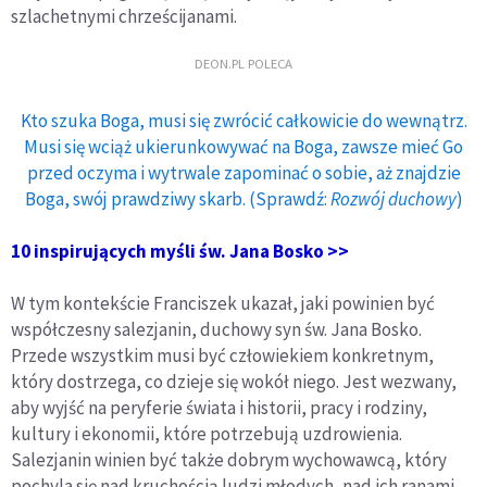
szlachetnymi chrześcijanami.
DEON.PL POLECA
Kto szuka Boga, musi się zwrócić całkowicie do wewnątrz.
Musi się wciąż ukierunkowywać na Boga, zawsze mieć Go
przed oczyma i wytrwale zapominać o sobie, aż znajdzie
Boga, swój prawdziwy skarb. (Sprawdź:
Rozwój duchowy
)
10 inspirujących myśli św. Jana Bosko >>
W tym kontekście Franciszek ukazał, jaki powinien być
współczesny salezjanin, duchowy syn św. Jana Bosko.
Przede wszystkim musi być człowiekiem konkretnym,
który dostrzega, co dzieje się wokół niego. Jest wezwany,
aby wyjść na peryferie świata i historii, pracy i rodziny,
kultury i ekonomii, które potrzebują uzdrowienia.
Salezjanin winien być także dobrym wychowawcą, który
pochyla się nad kruchością ludzi młodych, nad ich ranami,