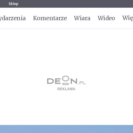
g
Sklep
Wię
darzenia
Komentarze
Wiara
Wideo