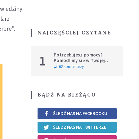
dwiedziny
larz
rere".
NAJCZĘŚCIEJ CZYTANE
Potrzebujesz pomocy?
1
Pomodlimy się w Twojej
intencji
62 komentarzy
BĄDŹ NA BIEŻĄCO
ŚLEDŹ NAS NA FACEBOOKU
ŚLEDŹ NAS NA TWITTERZE