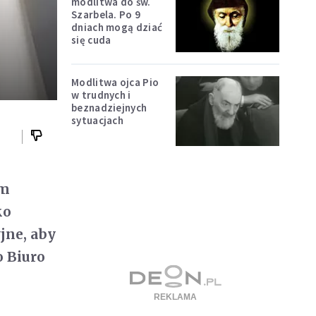
modlitwa do św.
Szarbela. Po 9
dniach mogą dziać
się cuda
Modlitwa ojca Pio
w trudnych i
beznadziejnych
sytuacjach
ym
ko
jne, aby
o Biuro