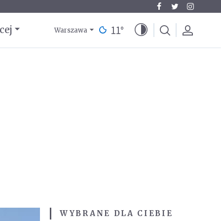
11
°
cej
Warszawa
WYBRANE DLA CIEBIE