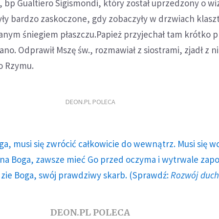
, bp Gualtiero Sigismondi, który został uprzedzony o wiz
yły bardzo zaskoczone, gdy zobaczyły w drzwiach klasz
anym śniegiem płaszczu.Papież przyjechał tam krótko 
ano. Odprawił Mszę św., rozmawiał z siostrami, zjadł z n
o Rzymu.
DEON.PL POLECA
ga, musi się zwrócić całkowicie do wewnątrz. Musi się w
a Boga, zawsze mieć Go przed oczyma i wytrwale zap
dzie Boga, swój prawdziwy skarb. (Sprawdź:
Rozwój duc
DEON.PL POLECA