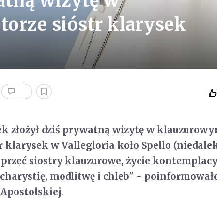
atną wizytę w
orze sióstr klarysek
ek złożył dziś prywatną wizytę w klauzurow
r klarysek w Vallegloria koło Spello (niedale
sprzeć siostry klauzurowe, życie kontemplacy
Eucharystię, modlitwę i chleb" - poinformował
 Apostolskiej.