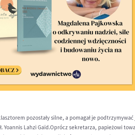
 klasztorem pozostały silne, a pomagał je podtrzymywać
ał. Yoannis Lahzi Gaïd.Oprócz sekretarza, papieżowi tow