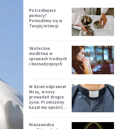
Potrzebujesz
pomocy?
Pomodlimy się w
Twojej intencji
Skuteczna
modlitwa w
sprawach trudnych
i beznadziejnych
W dzień odprawiał
Mszę, w nocy
prowadził drugie
życie. Przełożony
kazał mu opuścić
zakon
Niezawodna