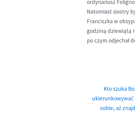
ordynariusz Foligno
Natomiast siostry b
Franciszka w obsyp
godziną dziewiątą r
po czym odjechał d
Kto szuka Bo
ukierunkowywać n
sobie, aż znaj