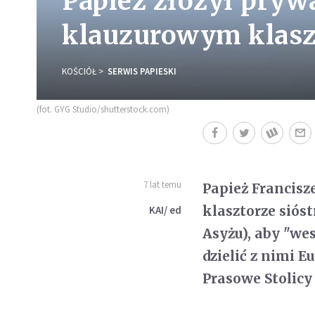
Papież złożył pryw
klauzurowym klaszt
KOŚCIÓŁ
SERWIS PAPIESKI
(fot. GYG Studio/shutterstock.com)
7 lat temu
Papież Francisz
klasztorze sióst
KAI/ ed
Asyżu), aby "we
dzielić z nimi 
Prasowe Stolicy