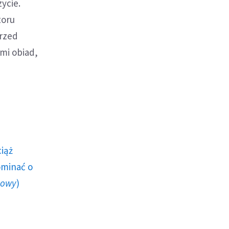
ycie.
toru
przed
imi obiad,
ciąż
ominać o
howy
)