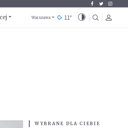
11
°
cej
Warszawa
WYBRANE DLA CIEBIE