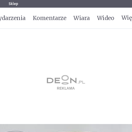
g
Sklep
Wię
darzenia
Komentarze
Wiara
Wideo