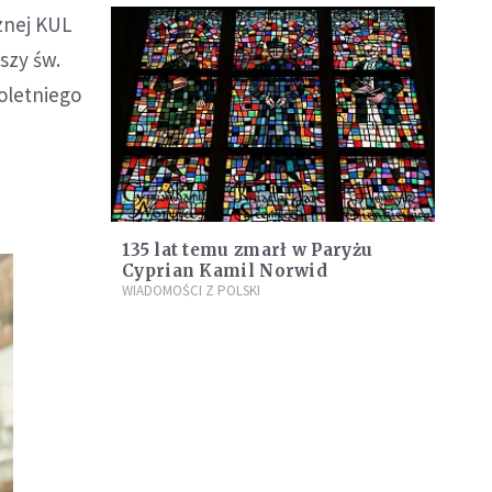
znej KUL
szy św.
oletniego
135 lat temu zmarł w Paryżu
Cyprian Kamil Norwid
WIADOMOŚCI Z POLSKI