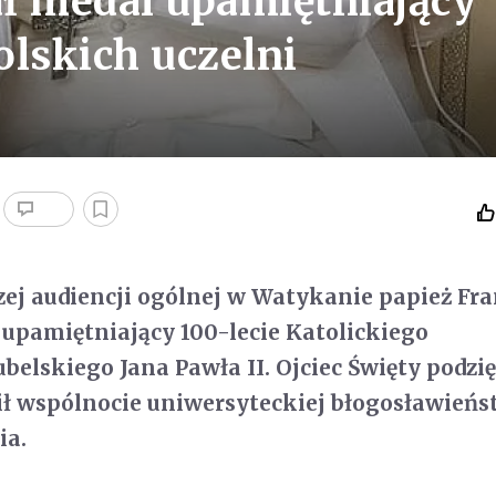
ł medal upamiętniający
olskich uczelni
szej audiencji ogólnej w Watykanie papież Fr
upamiętniający 100-lecie Katolickiego
belskiego Jana Pawła II. Ojciec Święty podz
lił wspólnocie uniwersyteckiej błogosławieńs
ia.