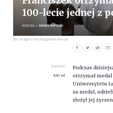
Franciszek otrzyma
100-lecie jednej z p
KOŚCIÓŁ
SERWIS PAPIESKI
(fot. Grzegorz Gałązka/galazka.deon.pl)
8 lat temu
Podczas dzisiej
otrzymał medal 
KAI/ ed
Uniwersytetu Lu
za medal, udzie
złożył jej życzen