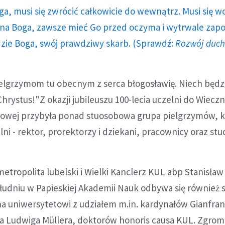
ga, musi się zwrócić całkowicie do wewnątrz. Musi się w
a Boga, zawsze mieć Go przed oczyma i wytrwale zap
dzie Boga, swój prawdziwy skarb. (Sprawdź:
Rozwój duc
elgrzymom tu obecnym z serca błogosławię. Niech będz
rystus!"Z okazji jubileuszu 100-lecia uczelni do Wiecz
otrowej przybyła ponad stuosobowa grupa pielgrzymów, 
ni - rektor, prorektorzy i dziekani, pracownicy oraz stu
etropolita lubelski i Wielki Kanclerz KUL abp Stanisław
ołudniu w Papieskiej Akademii Nauk odbywa się również s
 uniwersytetowi z udziałem m.in. kardynałów Gianfra
da Ludwiga Müllera, doktorów honoris causa KUL. Zgro