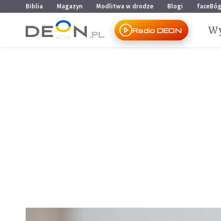
Przejdź do menu głównego
Przejdź do treści
Biblia
Magazyn
Modlitwa w drodze
Blogi
faceBó
Wy
Radio DEON