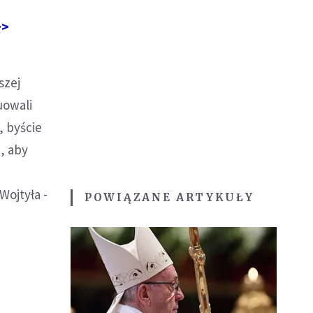
>>
szej
uowali
, byście
, aby
d
Wojtyła -
POWIĄZANE ARTYKUŁY