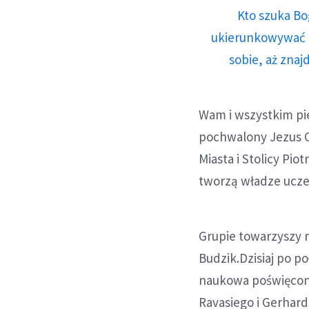
Kto szuka Bo
ukierunkowywać n
sobie, aż znaj
Wam i wszystkim pi
pochwalony Jezus Ch
Miasta i Stolicy Pi
tworzą władze uczel
Grupie towarzyszy m
Budzik.Dzisiaj po p
naukowa poświęcona
Ravasiego i Gerhar