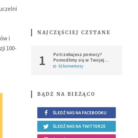
uczelni
.
NAJCZĘŚCIEJ CZYTANE
ów i
ji 100-
Potrzebujesz pomocy?
1
Pomodlimy się w Twojej
intencji
62 komentarzy
BĄDŹ NA BIEŻĄCO
ŚLEDŹ NAS NA FACEBOOKU
ŚLEDŹ NAS NA TWITTERZE