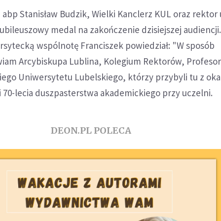
i abp Stanisław Budzik, Wielki Kanclerz KUL oraz rektor 
jubileuszowy medal na zakończenie dzisiejszej audiencji
rsytecką wspólnotę Franciszek powiedział: "W sposób
iam Arcybiskupa Lublina, Kolegium Rektorów, Profesor
ego Uniwersytetu Lubelskiego, którzy przybyli tu z okaz
 i 70-lecia duszpasterstwa akademickiego przy uczelni.
DEON.PL POLECA