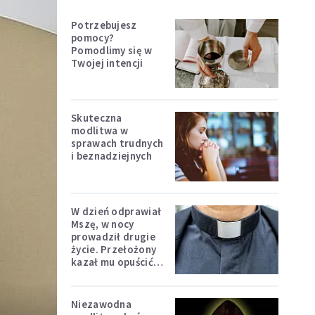
Potrzebujesz
pomocy?
Pomodlimy się w
Twojej intencji
Skuteczna
modlitwa w
sprawach trudnych
i beznadziejnych
W dzień odprawiał
Mszę, w nocy
prowadził drugie
życie. Przełożony
kazał mu opuścić
zakon
Niezawodna