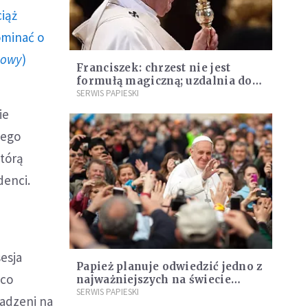
ciąż
ominać o
howy
)
Franciszek: chrzest nie jest
formułą magiczną; uzdalnia do
walki ze złym duchem
SERWIS PAPIESKI
ie
nego
którą
denci.
esja
Papież planuje odwiedzić jedno z
nco
najważniejszych na świecie
sanktuariów maryjnych
SERWIS PAPIESKI
madzeni na