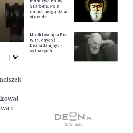
modlitwa do św.
Szarbela. Po 9
dniach mogą dziać
się cuda
Modlitwa ojca Pio
w trudnych i
beznadziejnych
sytuacjach
anciszek
iękował
twa i