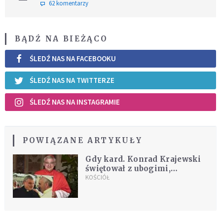
62 komentarzy
BĄDŹ NA BIEŻĄCO
ŚLEDŹ NAS NA FACEBOOKU
ŚLEDŹ NAS NA TWITTERZE
ŚLEDŹ NAS NA INSTAGRAMIE
POWIĄZANE ARTYKUŁY
Gdy kard. Konrad Krajewski
świętował z ubogimi,
odwiedził go papież.
KOŚCIÓŁ
Powiedział mu jedno zdanie