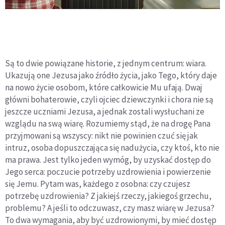
Są to dwie powiązane historie, z jednym centrum: wiara.
Ukazują one Jezusa jako źródło życia, jako Tego, który daje
na nowo życie osobom, które całkowicie Mu ufają. Dwaj
główni bohaterowie, czyli ojciec dziewczynki i chora nie są
jeszcze uczniami Jezusa, a jednak zostali wysłuchani ze
wzglądu na swą wiarę. Rozumiemy stąd, że na drogę Pana
przyjmowani są wszyscy: nikt nie powinien czuć się jak
intruz, osoba dopuszczająca się nadużycia, czy ktoś, kto nie
ma prawa. Jest tylko jeden wymóg, by uzyskać dostęp do
Jego serca: poczucie potrzeby uzdrowienia i powierzenie
się Jemu. Pytam was, każdego z osobna: czy czujesz
potrzebę uzdrowienia? Z jakiejś rzeczy, jakiegoś grzechu,
problemu? A jeśli to odczuwasz, czy masz wiarę w Jezusa?
To dwa wymagania, aby być uzdrowionymi, by mieć dostęp