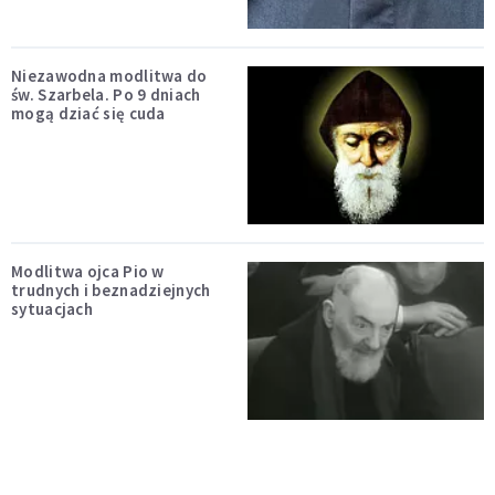
Niezawodna modlitwa do
św. Szarbela. Po 9 dniach
mogą dziać się cuda
Modlitwa ojca Pio w
trudnych i beznadziejnych
sytuacjach