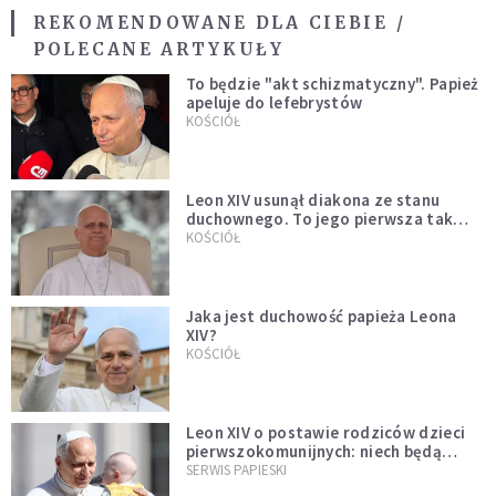
REKOMENDOWANE DLA CIEBIE /
POLECANE ARTYKUŁY
To będzie "akt schizmatyczny". Papież
apeluje do lefebrystów
KOŚCIÓŁ
Leon XIV usunął diakona ze stanu
duchownego. To jego pierwsza tak
bezprecedensowa decyzja
KOŚCIÓŁ
Jaka jest duchowość papieża Leona
XIV?
KOŚCIÓŁ
Leon XIV o postawie rodziców dzieci
pierwszokomunijnych: niech będą
przykładem
SERWIS PAPIESKI