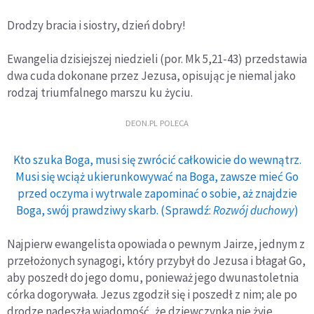
Drodzy bracia i siostry, dzień dobry!
Ewangelia dzisiejszej niedzieli (por. Mk 5,21-43) przedstawia
dwa cuda dokonane przez Jezusa, opisując je niemal jako
rodzaj triumfalnego marszu ku życiu.
DEON.PL POLECA
Kto szuka Boga, musi się zwrócić całkowicie do wewnątrz.
Musi się wciąż ukierunkowywać na Boga, zawsze mieć Go
przed oczyma i wytrwale zapominać o sobie, aż znajdzie
Boga, swój prawdziwy skarb. (Sprawdź:
Rozwój duchowy
)
Najpierw ewangelista opowiada o pewnym Jairze, jednym z
przełożonych synagogi, który przybył do Jezusa i błagał Go,
aby poszedł do jego domu, ponieważ jego dwunastoletnia
córka dogorywała. Jezus zgodził się i poszedł z nim; ale po
drodze nadeszła wiadomość, że dziewczynka nie żyje.