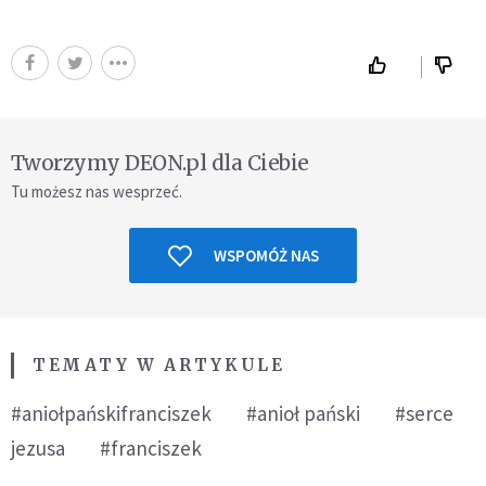
Tworzymy DEON.pl dla Ciebie
Tu możesz nas wesprzeć.
WSPOMÓŻ NAS
TEMATY W ARTYKULE
#aniołpańskifranciszek
#anioł pański
#serce
jezusa
#franciszek