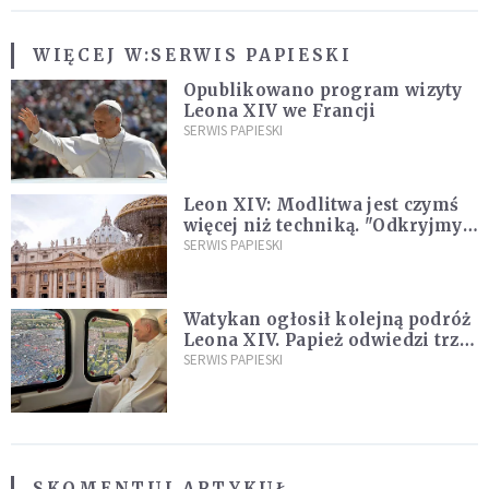
WIĘCEJ W:
SERWIS PAPIESKI
Opublikowano program wizyty
Leona XIV we Francji
SERWIS PAPIESKI
Leon XIV: Modlitwa jest czymś
więcej niż techniką. "Odkryjmy
ją na nowo"
SERWIS PAPIESKI
Watykan ogłosił kolejną podróż
Leona XIV. Papież odwiedzi trzy
kraje Ameryki Południowej
SERWIS PAPIESKI
SKOMENTUJ ARTYKUŁ