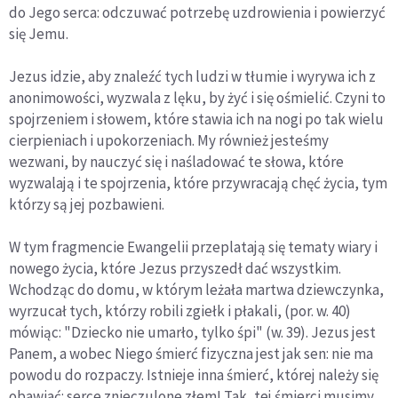
do Jego serca: odczuwać potrzebę uzdrowienia i powierzyć
się Jemu.
Jezus idzie, aby znaleźć tych ludzi w tłumie i wyrywa ich z
anonimowości, wyzwala z lęku, by żyć i się ośmielić. Czyni to
spojrzeniem i słowem, które stawia ich na nogi po tak wielu
cierpieniach i upokorzeniach. My również jesteśmy
wezwani, by nauczyć się i naśladować te słowa, które
wyzwalają i te spojrzenia, które przywracają chęć życia, tym
którzy są jej pozbawieni.
W tym fragmencie Ewangelii przeplatają się tematy wiary i
nowego życia, które Jezus przyszedł dać wszystkim.
Wchodząc do domu, w którym leżała martwa dziewczynka,
wyrzucał tych, którzy robili zgiełk i płakali, (por. w. 40)
mówiąc: "Dziecko nie umarło, tylko śpi" (w. 39). Jezus jest
Panem, a wobec Niego śmierć fizyczna jest jak sen: nie ma
powodu do rozpaczy. Istnieje inna śmierć, której należy się
obawiać: serce znieczulone złem! Tak, tej śmierci musimy