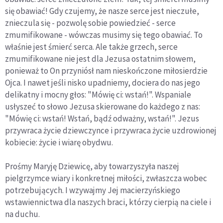
się obawiać! Gdy czujemy, że nasze serce jest nieczułe,
znieczula się - pozwolę sobie powiedzieć - serce
zmumifikowane - wówczas musimy się tego obawiać. To
właśnie jest śmierć serca. Ale także grzech, serce
zmumifikowane nie jest dla Jezusa ostatnim słowem,
ponieważ to On przyniósł nam nieskończone miłosierdzie
Ojca. I nawet jeśli nisko upadniemy, dociera do nas jego
delikatny i mocny głos: "Mówię ci: wstań!". Wspaniale
usłyszeć to słowo Jezusa skierowane do każdego z nas:
"Mówię ci: wstań! Wstań, bądź odważny, wstań!". Jezus
przywraca życie dziewczynce i przywraca życie uzdrowionej
kobiecie: życie i wiarę obydwu.
Prośmy Maryję Dziewicę, aby towarzyszyła naszej
pielgrzymce wiary i konkretnej miłości, zwłaszcza wobec
potrzebujących. I wzywajmy Jej macierzyńskiego
wstawiennictwa dla naszych braci, którzy cierpią na ciele i
na duchu.