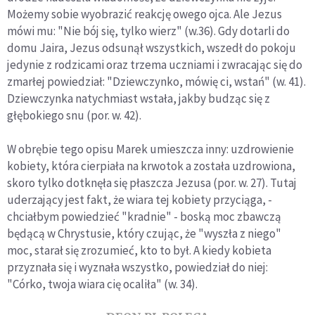
Możemy sobie wyobrazić reakcję owego ojca. Ale Jezus
mówi mu: "Nie bój się, tylko wierz" (w.36). Gdy dotarli do
domu Jaira, Jezus odsunął wszystkich, wszedł do pokoju
jedynie z rodzicami oraz trzema uczniami i zwracając się do
zmarłej powiedział: "Dziewczynko, mówię ci, wstań" (w. 41).
Dziewczynka natychmiast wstała, jakby budząc się z
głębokiego snu (por. w. 42).
W obrębie tego opisu Marek umieszcza inny: uzdrowienie
kobiety, która cierpiała na krwotok a została uzdrowiona,
skoro tylko dotknęła się płaszcza Jezusa (por. w. 27). Tutaj
uderzający jest fakt, że wiara tej kobiety przyciąga, -
chciałbym powiedzieć "kradnie" - boską moc zbawczą
będącą w Chrystusie, który czując, że "wyszła z niego"
moc, starał się zrozumieć, kto to był. A kiedy kobieta
przyznała się i wyznała wszystko, powiedział do niej:
"Córko, twoja wiara cię ocaliła" (w. 34).