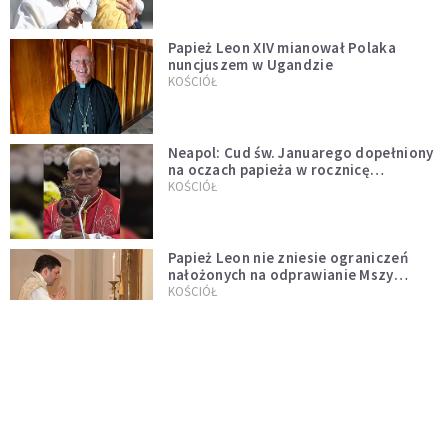
Papież Leon XIV mianował Polaka
nuncjuszem w Ugandzie
KOŚCIÓŁ
Neapol: Cud św. Januarego dopełniony
na oczach papieża w rocznicę
pontyfikatu!
KOŚCIÓŁ
Papież Leon nie zniesie ograniczeń
nałożonych na odprawianie Mszy
trydenckiej. „Traditionis custodes”
KOŚCIÓŁ
zostaje w mocy
Papież Leon XIV w butach Nike. Zdjęcie
z filmu Watykanu stało się viralem
WYDARZENIA