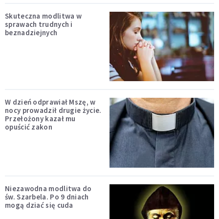
Skuteczna modlitwa w
sprawach trudnych i
beznadziejnych
W dzień odprawiał Mszę, w
nocy prowadził drugie życie.
Przełożony kazał mu
opuścić zakon
Niezawodna modlitwa do
św. Szarbela. Po 9 dniach
mogą dziać się cuda