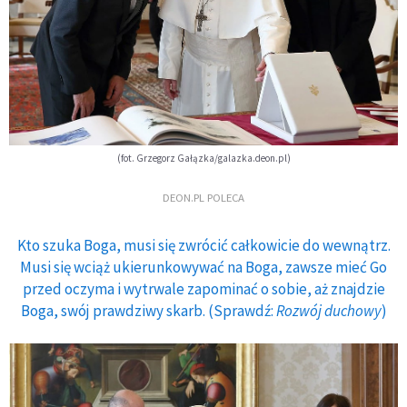
(fot. Grzegorz Gałązka/galazka.deon.pl)
DEON.PL POLECA
Kto szuka Boga, musi się zwrócić całkowicie do wewnątrz.
Musi się wciąż ukierunkowywać na Boga, zawsze mieć Go
przed oczyma i wytrwale zapominać o sobie, aż znajdzie
Boga, swój prawdziwy skarb. (Sprawdź:
Rozwój duchowy
)