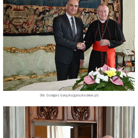
(fot. Grzegorz Gałązka/galazka.deon.pl)