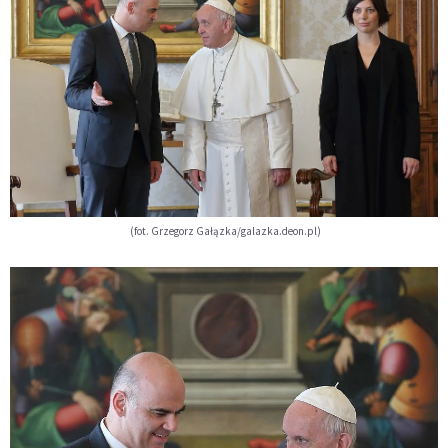
(fot. Grzegorz Gałązka/galazka.deon.pl)