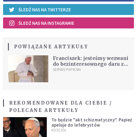
ŚLEDŹ NAS NA TWITTERZE
ŚLEDŹ NAS NA INSTAGRAMIE
POWIĄZANE ARTYKUŁY
Franciszek: jesteśmy wezwani
do bezinteresownego daru z
siebie
SERWIS PAPIESKI
REKOMENDOWANE DLA CIEBIE /
POLECANE ARTYKUŁY
To będzie "akt schizmatyczny". Papież
apeluje do lefebrystów
KOŚCIÓŁ