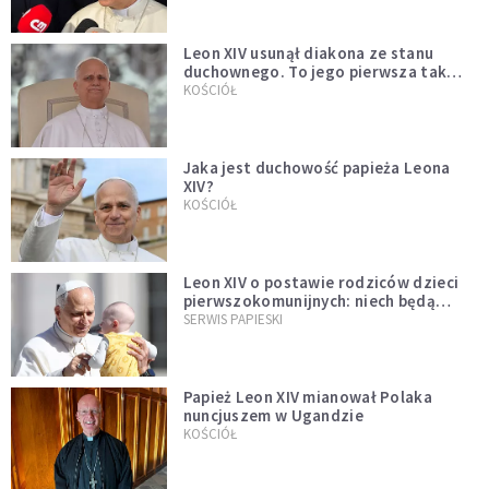
Leon XIV usunął diakona ze stanu
duchownego. To jego pierwsza tak
bezprecedensowa decyzja
KOŚCIÓŁ
Jaka jest duchowość papieża Leona
XIV?
KOŚCIÓŁ
Leon XIV o postawie rodziców dzieci
pierwszokomunijnych: niech będą
przykładem
SERWIS PAPIESKI
Papież Leon XIV mianował Polaka
nuncjuszem w Ugandzie
KOŚCIÓŁ