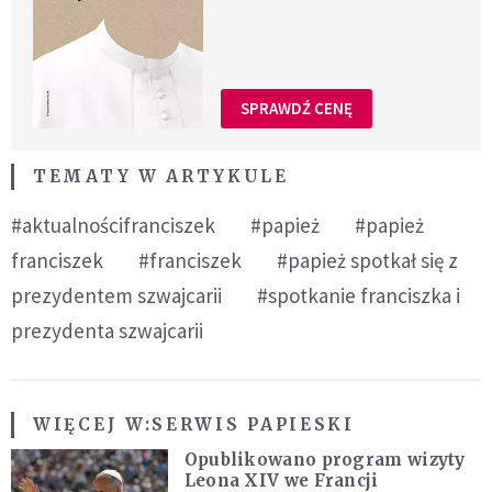
SPRAWDŹ CENĘ
TEMATY W ARTYKULE
#aktualnościfranciszek
#papież
#papież
franciszek
#franciszek
#papież spotkał się z
prezydentem szwajcarii
#spotkanie franciszka i
prezydenta szwajcarii
WIĘCEJ W:
SERWIS PAPIESKI
Opublikowano program wizyty
Leona XIV we Francji