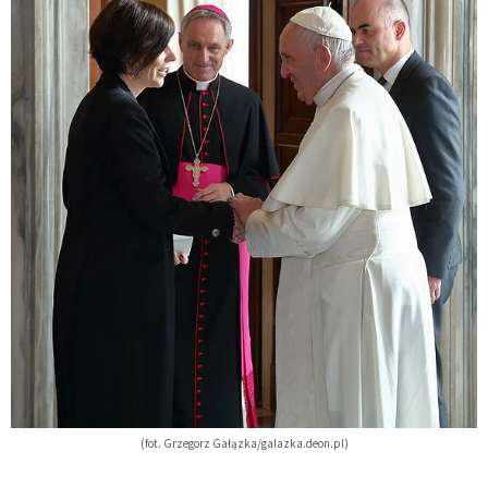
(fot. Grzegorz Gałązka/galazka.deon.pl)