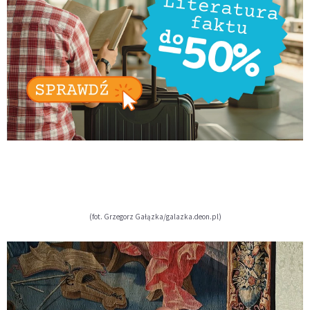
(fot. Grzegorz Gałązka/galazka.deon.pl)