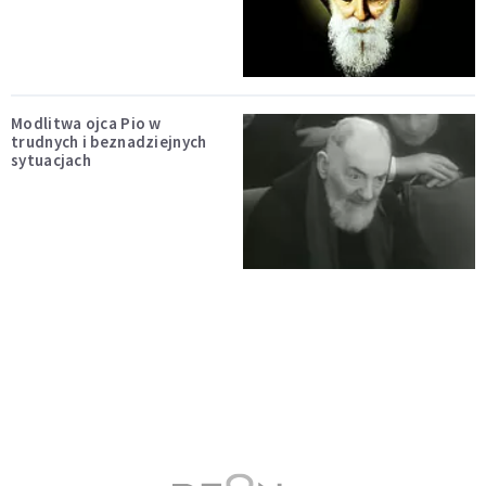
Modlitwa ojca Pio w
trudnych i beznadziejnych
sytuacjach