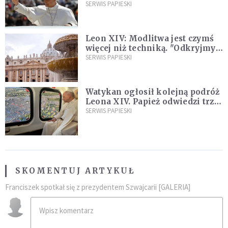
SERWIS PAPIESKI
Leon XIV: Modlitwa jest czymś
więcej niż techniką. "Odkryjmy
ją na nowo"
SERWIS PAPIESKI
Watykan ogłosił kolejną podróż
Leona XIV. Papież odwiedzi trzy
kraje Ameryki Południowej
SERWIS PAPIESKI
SKOMENTUJ ARTYKUŁ
Franciszek spotkał się z prezydentem Szwajcarii [GALERIA]