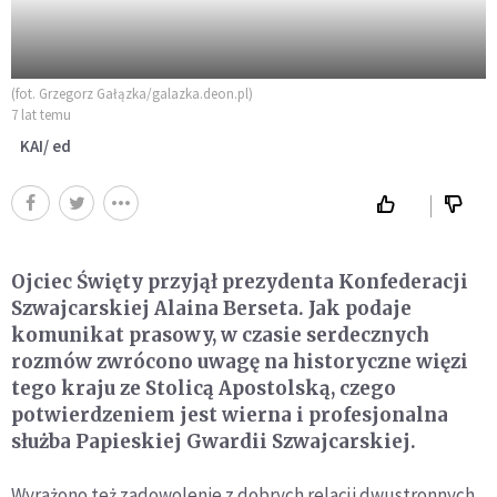
(fot. Grzegorz Gałązka/galazka.deon.pl)
7 lat temu
KAI/ ed
Ojciec Święty przyjął prezydenta Konfederacji
Szwajcarskiej Alaina Berseta. Jak podaje
komunikat prasowy, w czasie serdecznych
rozmów zwrócono uwagę na historyczne więzi
tego kraju ze Stolicą Apostolską, czego
potwierdzeniem jest wierna i profesjonalna
służba Papieskiej Gwardii Szwajcarskiej.
Wyrażono też zadowolenie z dobrych relacji dwustronnych,