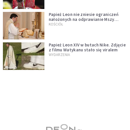
Papież Leon nie zniesie ograniczeń
nałożonych na odprawianie Mszy
trydenckiej. „Traditionis custodes”
KOŚCIÓŁ
zostaje w mocy
Papież Leon XIV w butach Nike. Zdjęcie
z filmu Watykanu stało się viralem
WYDARZENIA