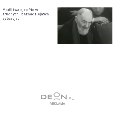
Modlitwa ojca Pio w
trudnych i beznadziejnych
sytuacjach