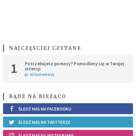
NAJCZĘŚCIEJ CZYTANE
1
Potrzebujesz pomocy? Pomodlimy się w Twojej
intencji
62 komentarzy
BĄDŹ NA BIEŻĄCO
ŚLEDŹ NAS NA FACEBOOKU
ŚLEDŹ NAS NA TWITTERZE
ŚLEDŹ NAS NA INSTAGRAMIE