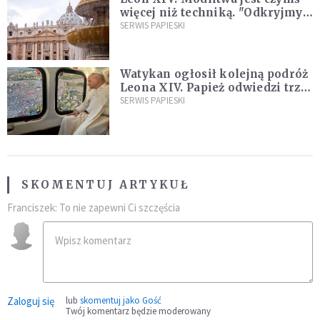
więcej niż techniką. "Odkryjmy
ją na nowo"
SERWIS PAPIESKI
Watykan ogłosił kolejną podróż
Leona XIV. Papież odwiedzi trzy
kraje Ameryki Południowej
SERWIS PAPIESKI
SKOMENTUJ ARTYKUŁ
Franciszek: To nie zapewni Ci szczęścia
Zaloguj się
lub
skomentuj jako Gość
Twój komentarz będzie moderowany