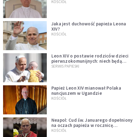
bezprecedensowa decyzja
KOŚCIÓŁ
Jaka jest duchowość papieża Leona
XIV?
KOŚCIÓŁ
Leon XIV o postawie rodziców dzieci
pierwszokomunijnych: niech będą
przykładem
SERWIS PAPIESKI
Papież Leon XIV mianował Polaka
nuncjuszem w Ugandzie
KOŚCIÓŁ
Neapol: Cud św. Januarego dopełniony
na oczach papieża w rocznicę
pontyfikatu!
KOŚCIÓŁ