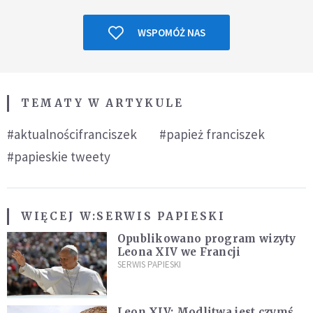
WSPOMÓŻ NAS
TEMATY W ARTYKULE
#aktualnościfranciszek
#papież franciszek
#papieskie tweety
WIĘCEJ W:
SERWIS PAPIESKI
Opublikowano program wizyty
Leona XIV we Francji
SERWIS PAPIESKI
Leon XIV: Modlitwa jest czymś