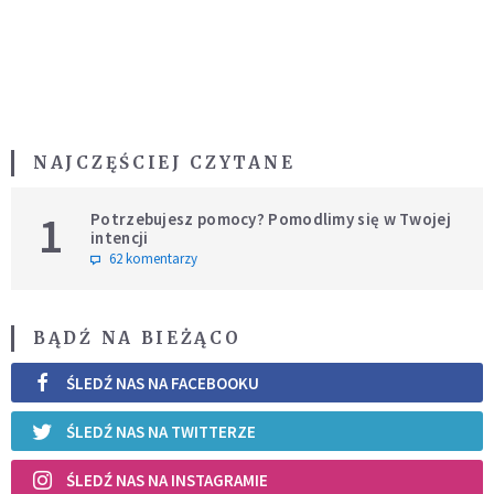
NAJCZĘŚCIEJ CZYTANE
1
Potrzebujesz pomocy? Pomodlimy się w Twojej
intencji
62 komentarzy
BĄDŹ NA BIEŻĄCO
ŚLEDŹ NAS NA FACEBOOKU
ŚLEDŹ NAS NA TWITTERZE
ŚLEDŹ NAS NA INSTAGRAMIE