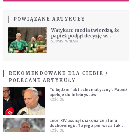
POWIĄZANE ARTYKUŁY
Watykan: media twierdzą, że
papież podjął decyzję w
sprawie Komunii dla
SERWIS PAPIESKI
protestantów
REKOMENDOWANE DLA CIEBIE /
POLECANE ARTYKUŁY
To będzie "akt schizmatyczny". Papież
apeluje do lefebrystów
KOŚCIÓŁ
Leon XIV usunął diakona ze stanu
duchownego. To jego pierwsza tak
bezprecedensowa decyzja
KOŚCIÓŁ