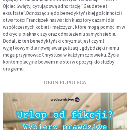
Ojciec Święty, cytując swą adhortację "Gaudete et
exsultate".Odnosząc się do benedyktyńskiej gościnności i
otwartości Franciszek nazwał ich klasztory oazami dla
współczesnych kobiet i mężczyzn, które mogą pomóc im w
odkryciu piękna ciszy oraz odnalezieniu samych siebie.
Dodał, iż ten benedyktyński chryzmat jest czymś
wyjątkowym dla nowej ewangelizacji, gdyż dzięki niemu
mogą przyjmować Chrystusa w każdym człowieku. Życie
kontemplacyjne bowiem nie stoi w opozycji do służby
drugiemu.
DEON.PL POLECA