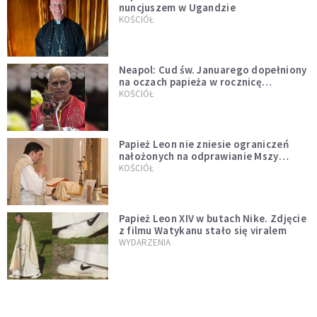
nuncjuszem w Ugandzie
KOŚCIÓŁ
Neapol: Cud św. Januarego dopełniony
na oczach papieża w rocznicę
pontyfikatu!
KOŚCIÓŁ
Papież Leon nie zniesie ograniczeń
nałożonych na odprawianie Mszy
trydenckiej. „Traditionis custodes”
KOŚCIÓŁ
zostaje w mocy
Papież Leon XIV w butach Nike. Zdjęcie
z filmu Watykanu stało się viralem
WYDARZENIA