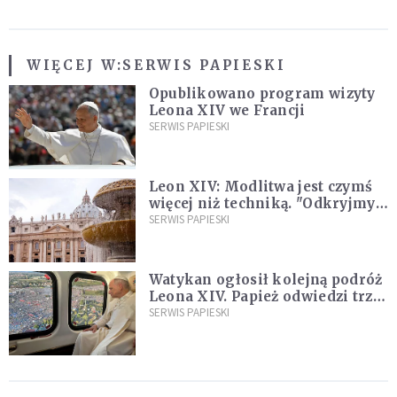
WIĘCEJ W:
SERWIS PAPIESKI
Opublikowano program wizyty
Leona XIV we Francji
SERWIS PAPIESKI
Leon XIV: Modlitwa jest czymś
więcej niż techniką. "Odkryjmy
ją na nowo"
SERWIS PAPIESKI
Watykan ogłosił kolejną podróż
Leona XIV. Papież odwiedzi trzy
kraje Ameryki Południowej
SERWIS PAPIESKI