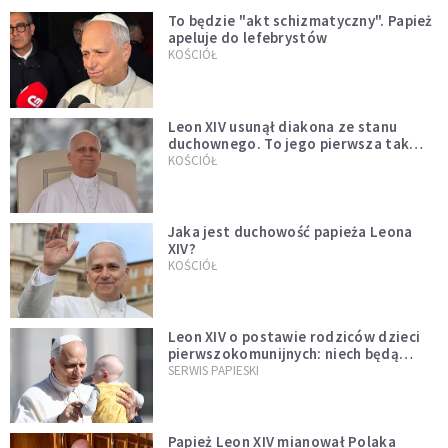
To będzie "akt schizmatyczny". Papież
apeluje do lefebrystów
KOŚCIÓŁ
Leon XIV usunął diakona ze stanu
duchownego. To jego pierwsza tak
bezprecedensowa decyzja
KOŚCIÓŁ
Jaka jest duchowość papieża Leona
XIV?
KOŚCIÓŁ
Leon XIV o postawie rodziców dzieci
pierwszokomunijnych: niech będą
przykładem
SERWIS PAPIESKI
Papież Leon XIV mianował Polaka