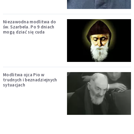
Niezawodna modlitwa do
św. Szarbela. Po 9 dniach
mogą dziać się cuda
Modlitwa ojca Pio w
trudnych i beznadziejnych
sytuacjach