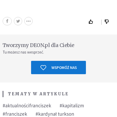
Tworzymy DEON.pl dla Ciebie
Tu możesz nas wesprzeć.
WSPOMÓŻ NAS
TEMATY W ARTYKULE
#aktualnościfranciszek
#kapitalizm
#franciszek
#kardynał turkson