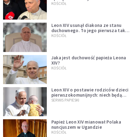
KOŚCIÓŁ
Leon XIV usunął diakona ze stanu
duchownego. To jego pierwsza tak
bezprecedensowa decyzja
KOŚCIÓŁ
Jaka jest duchowość papieża Leona
XIV?
KOŚCIÓŁ
Leon XIV o postawie rodziców dzieci
pierwszokomunijnych: niech będą
przykładem
SERWIS PAPIESKI
Papież Leon XIV mianował Polaka
nuncjuszem w Ugandzie
KOŚCIÓŁ