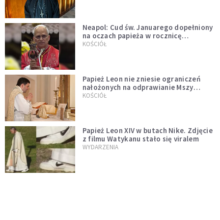
Neapol: Cud św. Januarego dopełniony
na oczach papieża w rocznicę
pontyfikatu!
KOŚCIÓŁ
Papież Leon nie zniesie ograniczeń
nałożonych na odprawianie Mszy
trydenckiej. „Traditionis custodes”
KOŚCIÓŁ
zostaje w mocy
Papież Leon XIV w butach Nike. Zdjęcie
z filmu Watykanu stało się viralem
WYDARZENIA