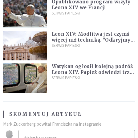
Opublikowano program wizyty
Leona XIV we Francji
SERWIS PAPIESKI
Leon XIV: Modlitwa jest czymś
więcej niż techniką. "Odkryjmy
ją na nowo"
SERWIS PAPIESKI
Watykan ogłosił kolejną podróż
Leona XIV. Papież odwiedzi trzy
kraje Ameryki Południowej
SERWIS PAPIESKI
SKOMENTUJ ARTYKUŁ
Mark Zuckerberg powitał Franciszka na Instagramie