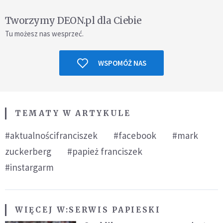
Tworzymy DEON.pl dla Ciebie
Tu możesz nas wesprzeć.
WSPOMÓŻ NAS
TEMATY W ARTYKULE
#aktualnościfranciszek
#facebook
#mark
zuckerberg
#papież franciszek
#instargarm
WIĘCEJ W:
SERWIS PAPIESKI