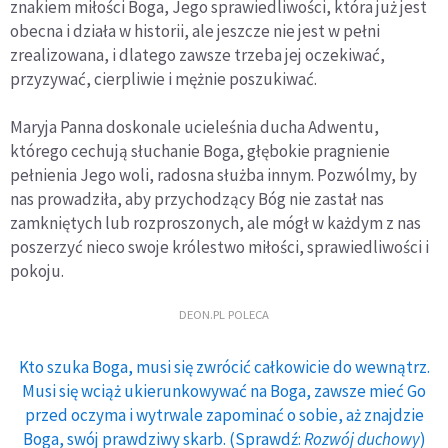
znakiem miłości Boga, Jego sprawiedliwości, która już jest
obecna i działa w historii, ale jeszcze nie jest w pełni
zrealizowana, i dlatego zawsze trzeba jej oczekiwać,
przyzywać, cierpliwie i mężnie poszukiwać.
Maryja Panna doskonale ucieleśnia ducha Adwentu,
którego cechują słuchanie Boga, głębokie pragnienie
pełnienia Jego woli, radosna służba innym. Pozwólmy, by
nas prowadziła, aby przychodzący Bóg nie zastał nas
zamkniętych lub rozproszonych, ale mógł w każdym z nas
poszerzyć nieco swoje królestwo miłości, sprawiedliwości i
pokoju.
DEON.PL POLECA
Kto szuka Boga, musi się zwrócić całkowicie do wewnątrz.
Musi się wciąż ukierunkowywać na Boga, zawsze mieć Go
przed oczyma i wytrwale zapominać o sobie, aż znajdzie
Boga, swój prawdziwy skarb. (Sprawdź:
Rozwój duchowy
)