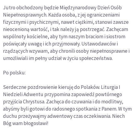
Jutro obchodzony będzie Międzynarodowy Dzień Osób
Niepełnosprawnych. Każda osoba, z jej ograniczeniami
fizycznymi i psychicznymi, nawet ciężkimi, stanowi zawsze
nieocenioną wartość, i tak należy ją postrzegać. Zachęcam
wspólnoty kościelne, aby tym naszym braciom i siostrom
poświęcały uwagę i ich przyjmowały. Ustawodawców i
rządzących wzywam, aby chronili osoby niepełnosprawne i
umożliwiali im pełny udział w życiu społeczeństwa.
Po polsku:
Serdeczne pozdrowienie kieruję do Polaków. Liturgia I
Niedzieli Adwentu przypomina zapowiedź powtórnego
przyjścia Chrystusa. Zachęca do czuwania i do modlitwy,
abyśmy byli gotowi do radosnego spotkania z Panem. W tym
duchu przeżywajmy adwentowy czas oczekiwania. Niech
Bóg wam błogosławi!