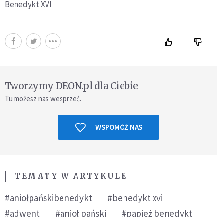
Benedykt XVI
Tworzymy DEON.pl dla Ciebie
Tu możesz nas wesprzeć.
WSPOMÓŻ NAS
TEMATY W ARTYKULE
#aniołpańskibenedykt
#benedykt xvi
#adwent
#anioł pański
#papież benedykt