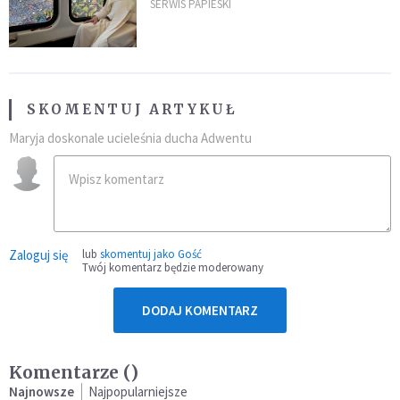
kraje Ameryki Południowej
SERWIS PAPIESKI
SKOMENTUJ ARTYKUŁ
Maryja doskonale ucieleśnia ducha Adwentu
Zaloguj się
lub
skomentuj jako Gość
Twój komentarz będzie moderowany
DODAJ KOMENTARZ
Komentarze (
)
Najnowsze
Najpopularniejsze