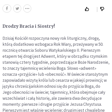
Drodzy Bracia i Siostry!
Dzisiaj Kościół rozpoczyna nowy rok liturgiczny, drogę,
którą dodatkowo wzbogaca Rok Wiary, przeżywany w 50.
rocznicę otwarcia Soboru Watykańskiego II. Pierwszym
etapem tej drogi jest Adwent, który w obrządku rzymskim
stanowią cztery tygodnie, poprzedzające Boże Narodzenie,
to znaczy tajemnicę wcielenia Boga. Słowo «adwent»
oznacza «przyjście» lub «obecność». W świecie starożytnym
zapowiadało wizytę króla lub cesarza w jakiejś prowincji; w
języku chrześcijańskim odnosi się do przyjścia Boga, do
Jego obecności w świecie; tajemnicy, która obejmuje cały
wszechświat i całą historię, ale zawiera dwa decydujące
momenty: pierwsze i drugie przyjście Jezusa Chrystusa.
Pierwszym jest właśnie wcielenie; drugim jest chwalebne