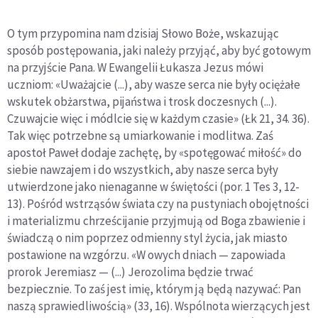
O tym przypomina nam dzisiaj Słowo Boże, wskazując
sposób postępowania, jaki należy przyjąć, aby być gotowym
na przyjście Pana. W Ewangelii Łukasza Jezus mówi
uczniom: «Uważajcie (...), aby wasze serca nie były ociężałe
wskutek obżarstwa, pijaństwa i trosk doczesnych (...).
Czuwajcie więc i módlcie się w każdym czasie» (Łk 21, 34. 36).
Tak więc potrzebne są umiarkowanie i modlitwa. Zaś
apostoł Paweł dodaje zachętę, by «spotęgować miłość» do
siebie nawzajem i do wszystkich, aby nasze serca były
utwierdzone jako nienaganne w świętości (por. 1 Tes 3, 12-
13). Pośród wstrząsów świata czy na pustyniach obojętności
i materializmu chrześcijanie przyjmują od Boga zbawienie i
świadczą o nim poprzez odmienny styl życia, jak miasto
postawione na wzgórzu. «W owych dniach — zapowiada
prorok Jeremiasz — (...) Jerozolima będzie trwać
bezpiecznie. To zaś jest imię, którym ją będą nazywać: Pan
naszą sprawiedliwością» (33, 16). Wspólnota wierzących jest