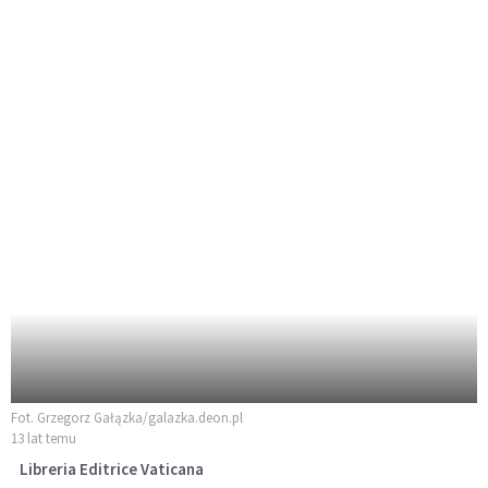
Fot. Grzegorz Gałązka/galazka.deon.pl
13 lat temu
Libreria Editrice Vaticana