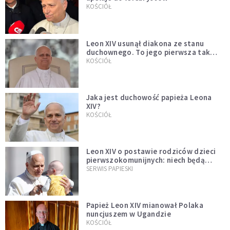
KOŚCIÓŁ
Leon XIV usunął diakona ze stanu
duchownego. To jego pierwsza tak
bezprecedensowa decyzja
KOŚCIÓŁ
Jaka jest duchowość papieża Leona
XIV?
KOŚCIÓŁ
Leon XIV o postawie rodziców dzieci
pierwszokomunijnych: niech będą
przykładem
SERWIS PAPIESKI
Papież Leon XIV mianował Polaka
nuncjuszem w Ugandzie
KOŚCIÓŁ