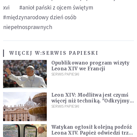
xvi
#anioł pański z ojcem świętym
#międzynarodowy dzień osób
niepełnosprawnych
WIĘCEJ W:
SERWIS PAPIESKI
Opublikowano program wizyty
Leona XIV we Francji
SERWIS PAPIESKI
Leon XIV: Modlitwa jest czymś
więcej niż techniką. "Odkryjmy
ją na nowo"
SERWIS PAPIESKI
Watykan ogłosił kolejną podróż
Leona XIV. Papież odwiedzi trzy