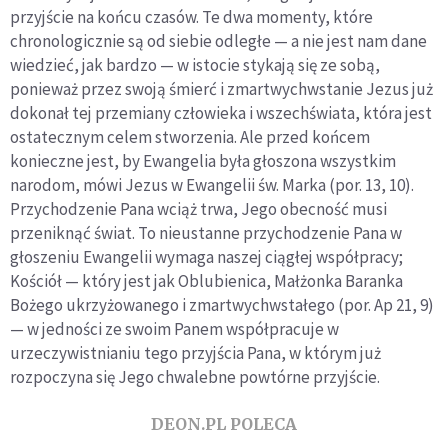
przyjście na końcu czasów. Te dwa momenty, które
chronologicznie są od siebie odległe — a nie jest nam dane
wiedzieć, jak bardzo — w istocie stykają się ze sobą,
ponieważ przez swoją śmierć i zmartwychwstanie Jezus już
dokonał tej przemiany człowieka i wszechświata, która jest
ostatecznym celem stworzenia. Ale przed końcem
konieczne jest, by Ewangelia była głoszona wszystkim
narodom, mówi Jezus w Ewangelii św. Marka (por. 13, 10).
Przychodzenie Pana wciąż trwa, Jego obecność musi
przeniknąć świat. To nieustanne przychodzenie Pana w
głoszeniu Ewangelii wymaga naszej ciągłej współpracy;
Kościół — który jest jak Oblubienica, Małżonka Baranka
Bożego ukrzyżowanego i zmartwychwstałego (por. Ap 21, 9)
— w jedności ze swoim Panem współpracuje w
urzeczywistnianiu tego przyjścia Pana, w którym już
rozpoczyna się Jego chwalebne powtórne przyjście.
DEON.PL POLECA