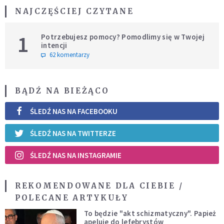
NAJCZĘŚCIEJ CZYTANE
1
Potrzebujesz pomocy? Pomodlimy się w Twojej
intencji
62 komentarzy
BĄDŹ NA BIEŻĄCO
ŚLEDŹ NAS NA FACEBOOKU
ŚLEDŹ NAS NA TWITTERZE
ŚLEDŹ NAS NA INSTAGRAMIE
REKOMENDOWANE DLA CIEBIE /
POLECANE ARTYKUŁY
To będzie "akt schizmatyczny". Papież
apeluje do lefebrystów