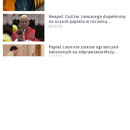
Neapol: Cud św. Januarego dopełniony
na oczach papieża w rocznicę
pontyfikatu!
KOŚCIÓŁ
Papież Leon nie zniesie ograniczeń
nałożonych na odprawianie Mszy
trydenckiej. „Traditionis custodes”
KOŚCIÓŁ
zostaje w mocy
Papież Leon XIV w butach Nike. Zdjęcie
z filmu Watykanu stało się viralem
WYDARZENIA