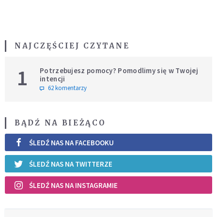
NAJCZĘŚCIEJ CZYTANE
1
Potrzebujesz pomocy? Pomodlimy się w Twojej
intencji
62 komentarzy
BĄDŹ NA BIEŻĄCO
ŚLEDŹ NAS NA FACEBOOKU
ŚLEDŹ NAS NA TWITTERZE
ŚLEDŹ NAS NA INSTAGRAMIE