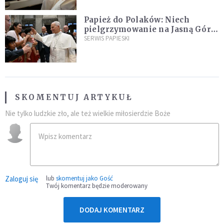
Papież do Polaków: Niech
pielgrzymowanie na Jasną Górę
umocni wiarę i nadzieję
SERWIS PAPIESKI
SKOMENTUJ ARTYKUŁ
Nie tylko ludzkie zło, ale też wielkie miłosierdzie Boże
Zaloguj się
lub
skomentuj jako Gość
Twój komentarz będzie moderowany
DODAJ KOMENTARZ