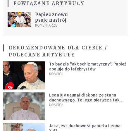
POWIĄZANE ARTYKUŁY
Papież znowu
psuje nastrój
KOMENTARZE
REKOMENDOWANE DLA CIEBIE /
POLECANE ARTYKUŁY
To będzie "akt schizmatyczny". Papież
apeluje do lefebrystów
KOŚCIÓŁ
Leon XIV usunął diakona ze stanu
duchownego. To jego pierwsza tak
bezprecedensowa decyzja
KOŚCIÓŁ
Jaka jest duchowość papieża Leona
XIV?