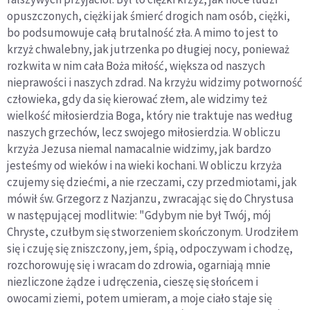
opuszczonych, ciężki jak śmierć drogich nam osób, ciężki,
bo podsumowuje całą brutalność zła. A mimo to jest to
krzyż chwalebny, jak jutrzenka po długiej nocy, ponieważ
rozkwita w nim cała Boża miłość, większa od naszych
nieprawości i naszych zdrad. Na krzyżu widzimy potworność
człowieka, gdy da się kierować złem, ale widzimy też
wielkość miłosierdzia Boga, który nie traktuje nas według
naszych grzechów, lecz swojego miłosierdzia. W obliczu
krzyża Jezusa niemal namacalnie widzimy, jak bardzo
jesteśmy od wieków i na wieki kochani. W obliczu krzyża
czujemy się dziećmi, a nie rzeczami, czy przedmiotami, jak
mówił św. Grzegorz z Nazjanzu, zwracając się do Chrystusa
w następującej modlitwie: "Gdybym nie był Twój, mój
Chryste, czułbym się stworzeniem skończonym. Urodziłem
się i czuję się zniszczony, jem, śpią, odpoczywam i chodzę,
rozchorowuję się i wracam do zdrowia, ogarniają mnie
niezliczone żądze i udręczenia, cieszę się słońcem i
owocami ziemi, potem umieram, a moje ciało staje się