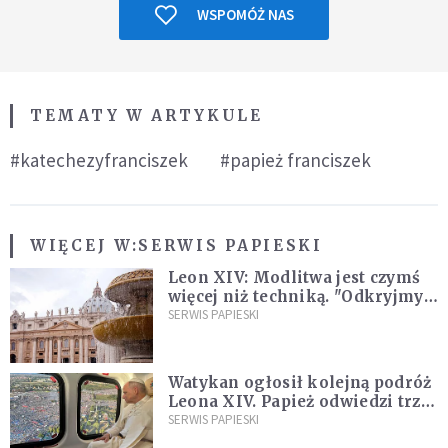
WSPOMÓŻ NAS
TEMATY W ARTYKULE
#katechezyfranciszek
#papież franciszek
WIĘCEJ W:
SERWIS PAPIESKI
Leon XIV: Modlitwa jest czymś
więcej niż techniką. "Odkryjmy
ją na nowo"
SERWIS PAPIESKI
Watykan ogłosił kolejną podróż
Leona XIV. Papież odwiedzi trzy
kraje Ameryki Południowej
SERWIS PAPIESKI