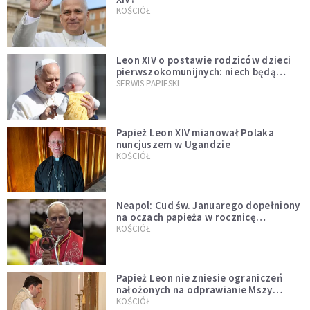
KOŚCIÓŁ
Leon XIV o postawie rodziców dzieci
pierwszokomunijnych: niech będą
przykładem
SERWIS PAPIESKI
Papież Leon XIV mianował Polaka
nuncjuszem w Ugandzie
KOŚCIÓŁ
Neapol: Cud św. Januarego dopełniony
na oczach papieża w rocznicę
pontyfikatu!
KOŚCIÓŁ
Papież Leon nie zniesie ograniczeń
nałożonych na odprawianie Mszy
trydenckiej. „Traditionis custodes”
KOŚCIÓŁ