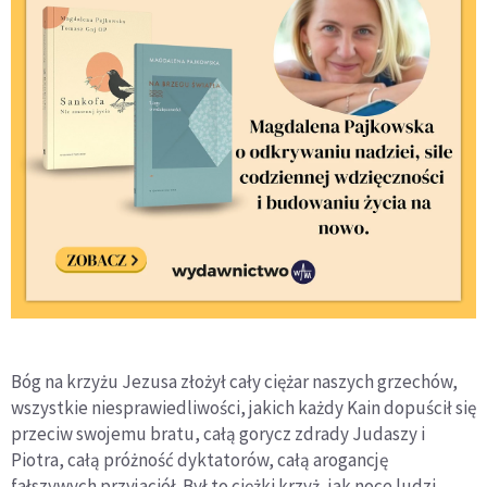
Bóg na krzyżu Jezusa złożył cały ciężar naszych grzechów,
wszystkie niesprawiedliwości, jakich każdy Kain dopuścił się
przeciw swojemu bratu, całą gorycz zdrady Judaszy i
Piotra, całą próżność dyktatorów, całą arogancję
fałszywych przyjaciół. Był to ciężki krzyż, jak noce ludzi