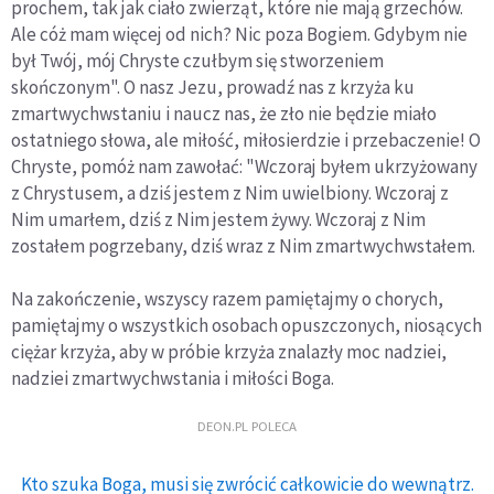
prochem, tak jak ciało zwierząt, które nie mają grzechów.
Ale cóż mam więcej od nich? Nic poza Bogiem. Gdybym nie
był Twój, mój Chryste czułbym się stworzeniem
skończonym". O nasz Jezu, prowadź nas z krzyża ku
zmartwychwstaniu i naucz nas, że zło nie będzie miało
ostatniego słowa, ale miłość, miłosierdzie i przebaczenie! O
Chryste, pomóż nam zawołać: "Wczoraj byłem ukrzyżowany
z Chrystusem, a dziś jestem z Nim uwielbiony. Wczoraj z
Nim umarłem, dziś z Nim jestem żywy. Wczoraj z Nim
zostałem pogrzebany, dziś wraz z Nim zmartwychwstałem.
Na zakończenie, wszyscy razem pamiętajmy o chorych,
pamiętajmy o wszystkich osobach opuszczonych, niosących
ciężar krzyża, aby w próbie krzyża znalazły moc nadziei,
nadziei zmartwychwstania i miłości Boga.
DEON.PL POLECA
Kto szuka Boga, musi się zwrócić całkowicie do wewnątrz.