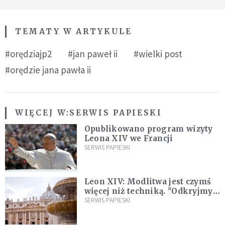
TEMATY W ARTYKULE
#orędziajp2
#jan paweł ii
#wielki post
#orędzie jana pawła ii
WIĘCEJ W:
SERWIS PAPIESKI
Opublikowano program wizyty
Leona XIV we Francji
SERWIS PAPIESKI
Leon XIV: Modlitwa jest czymś
więcej niż techniką. "Odkryjmy
ją na nowo"
SERWIS PAPIESKI