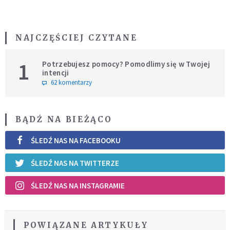
NAJCZĘŚCIEJ CZYTANE
1
Potrzebujesz pomocy? Pomodlimy się w Twojej
intencji
62 komentarzy
BĄDŹ NA BIEŻĄCO
ŚLEDŹ NAS NA FACEBOOKU
ŚLEDŹ NAS NA TWITTERZE
ŚLEDŹ NAS NA INSTAGRAMIE
POWIĄZANE ARTYKUŁY