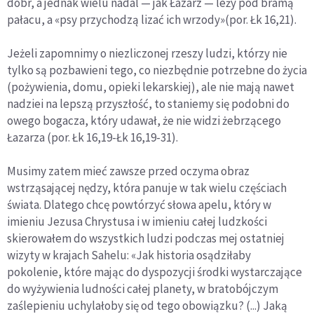
dóbr, a jednak wielu nadal — jak Łazarz — leży pod bramą
pałacu, a «psy przychodzą lizać ich wrzody»(por. Łk 16,21).
Jeżeli zapomnimy o niezliczonej rzeszy ludzi, którzy nie
tylko są pozbawieni tego, co niezbędnie potrzebne do życia
(pożywienia, domu, opieki lekarskiej), ale nie mają nawet
nadziei na lepszą przyszłość, to staniemy się podobni do
owego bogacza, który udawał, że nie widzi żebrzącego
Łazarza (por. Łk 16,19-Łk 16,19-31).
Musimy zatem mieć zawsze przed oczyma obraz
wstrząsającej nędzy, która panuje w tak wielu częściach
świata. Dlatego chcę powtórzyć słowa apelu, który w
imieniu Jezusa Chrystusa i w imieniu całej ludzkości
skierowałem do wszystkich ludzi podczas mej ostatniej
wizyty w krajach Sahelu: «Jak historia osądziłaby
pokolenie, które mając do dyspozycji środki wystarczające
do wyżywienia ludności całej planety, w bratobójczym
zaślepieniu uchylałoby się od tego obowiązku? (...) Jaką