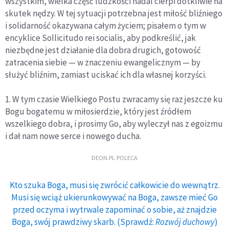
wszystkim, wielka część ludzkości nadal cierpi dotkliwie na
skutek nędzy. W tej sytuacji potrzebna jest miłość bliźniego
i solidarność okazywana całym życiem; pisałem o tym w
encyklice Sollicitudo rei socialis, aby podkreślić, jak
niezbędne jest działanie dla dobra drugich, gotowość
zatracenia siebie — w znaczeniu ewangelicznym — by
służyć bliźnim, zamiast uciskać ich dla własnej korzyści.
1. W tym czasie Wielkiego Postu zwracamy się raz jeszcze ku
Bogu bogatemu w miłosierdzie, który jest źródłem
wszelkiego dobra, i prosimy Go, aby wyleczył nas z egoizmu
i dał nam nowe serce i nowego ducha.
DEON.PL POLECA
Kto szuka Boga, musi się zwrócić całkowicie do wewnątrz.
Musi się wciąż ukierunkowywać na Boga, zawsze mieć Go
przed oczyma i wytrwale zapominać o sobie, aż znajdzie
Boga, swój prawdziwy skarb. (Sprawdź:
Rozwój duchowy
)