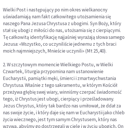
Wielki Post i następujący po nim okres wielkanocny
uświadamiają nam fakt całkowitego utożsamienia się
naszego Pana Jezusa Chrystusa z ubogimi. Syn Boży, który
stał się ubogi z miłości do nas, utożsamia się z cierpiącymi.
Tę całkowitą identyfikację najjaśniej wyrażają słowa samego
Jezusa: «Wszystko, co uczyniliście jednemu z tych braci
moich najmniejszych, Mnieście uczynili» (Mt 25,40).
2. W szczytowym momencie Wielkiego Postu, w Wielki
Czwartek, liturgia przypomina nam ustanowienie
Eucharystii, pamiątki męki, śmierci i zmartwychwstania
Chrystusa. Właśnie z tego sakramentu, w którym Kościół
przeżywa głębię swej wiary, winniśmy czerpać świadomość
tego, iż Chrystus jest ubogi, cierpiący i prześladowany.
Jezus Chrystus, który tak bardzo nas umiłował, że ddał za
nas swoje życie, i który daje się nam w Eucharystii jako chleb
życia wiecznego, jest tym samym Chrystusem, który nas
wzywa, abyśmy go dostrzegali w ciele i w życiu ubogich, On