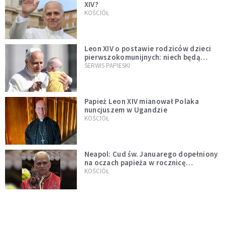
XIV?
KOŚCIÓŁ
Leon XIV o postawie rodziców dzieci
pierwszokomunijnych: niech będą
przykładem
SERWIS PAPIESKI
Papież Leon XIV mianował Polaka
nuncjuszem w Ugandzie
KOŚCIÓŁ
Neapol: Cud św. Januarego dopełniony
na oczach papieża w rocznicę
pontyfikatu!
KOŚCIÓŁ
Papież Leon nie zniesie ograniczeń
nałożonych na odprawianie Mszy
trydenckiej. „Traditionis custodes”
KOŚCIÓŁ