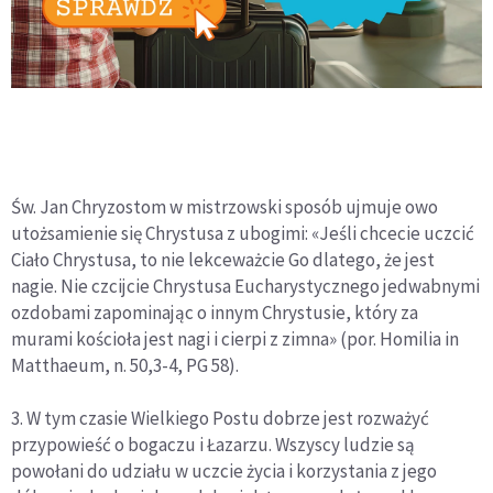
Św. Jan Chryzostom w mistrzowski sposób ujmuje owo
utożsamienie się Chrystusa z ubogimi: «Jeśli chcecie uczcić
Ciało Chrystusa, to nie lekceważcie Go dlatego, że jest
nagie. Nie czcijcie Chrystusa Eucharystycznego jedwabnymi
ozdobami zapominając o innym Chrystusie, który za
murami kościoła jest nagi i cierpi z zimna» (por. Homilia in
Matthaeum, n. 50,3-4, PG 58).
3. W tym czasie Wielkiego Postu dobrze jest rozważyć
przypowieść o bogaczu i Łazarzu. Wszyscy ludzie są
powołani do udziału w uczcie życia i korzystania z jego