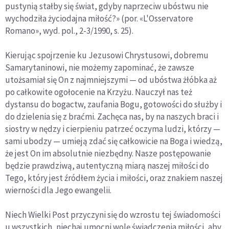
pustynią stałby się świat, gdyby naprzeciw ubóstwu nie
wychodziła życiodajna miłość?» (por. «L'Osservatore
Romano», wyd. pol., 2-3/1990, s. 25).
Kierując spojrzenie ku Jezusowi Chrystusowi, dobremu
Samarytaninowi, nie możemy zapominać, że zawsze
utożsamiał się On z najmniejszymi — od ubóstwa żłóbka aż
po całkowite ogołocenie na Krzyżu. Nauczył nas też
dystansu do bogactw, zaufania Bogu, gotowości do służby i
do dzielenia się z braćmi. Zachęca nas, by na naszych braci i
siostry w nędzy i cierpieniu patrzeć oczyma ludzi, którzy —
sami ubodzy — umieją zdać się całkowicie na Boga i wiedzą,
że jest On im absolutnie niezbędny. Nasze postępowanie
będzie prawdziwą, autentyczną miarą naszej miłości do
Tego, który jest źródłem życia i miłości, oraz znakiem naszej
wierności dla Jego ewangelii.
Niech Wielki Post przyczyni się do wzrostu tej świadomości
u wszystkich, niechaj umocni wolę świadczenia miłości, aby