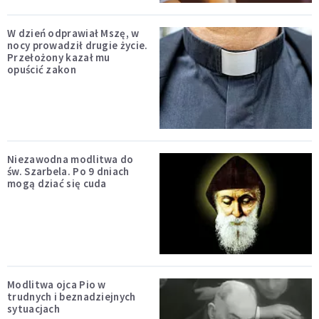
W dzień odprawiał Mszę, w
nocy prowadził drugie życie.
Przełożony kazał mu
opuścić zakon
Niezawodna modlitwa do
św. Szarbela. Po 9 dniach
mogą dziać się cuda
Modlitwa ojca Pio w
trudnych i beznadziejnych
sytuacjach