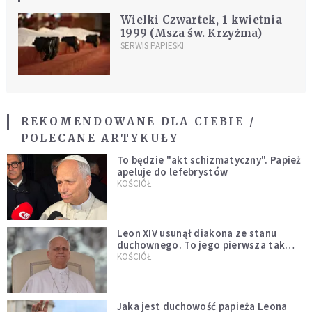
Wielki Czwartek, 1 kwietnia
1999 (Msza św. Krzyżma)
SERWIS PAPIESKI
REKOMENDOWANE DLA CIEBIE /
POLECANE ARTYKUŁY
To będzie "akt schizmatyczny". Papież
apeluje do lefebrystów
KOŚCIÓŁ
Leon XIV usunął diakona ze stanu
duchownego. To jego pierwsza tak
bezprecedensowa decyzja
KOŚCIÓŁ
Jaka jest duchowość papieża Leona