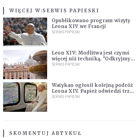
WIĘCEJ W:
SERWIS PAPIESKI
Opublikowano program wizyty
Leona XIV we Francji
SERWIS PAPIESKI
Leon XIV: Modlitwa jest czymś
więcej niż techniką. "Odkryjmy
ją na nowo"
SERWIS PAPIESKI
Watykan ogłosił kolejną podróż
Leona XIV. Papież odwiedzi trzy
kraje Ameryki Południowej
SERWIS PAPIESKI
SKOMENTUJ ARTYKUŁ