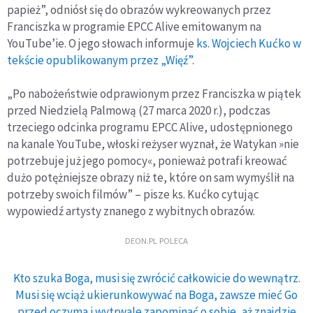
papież”, odniósł się do obrazów wykreowanych przez
Franciszka w programie EPCC Alive emitowanym na
YouTube’ie. O jego słowach informuje
ks. Wojciech Kućko w
tekście opublikowanym przez „Więź”
.
„Po nabożeństwie odprawionym przez Franciszka w piątek
przed Niedzielą Palmową (27 marca 2020 r.), podczas
trzeciego odcinka programu EPCC Alive, udostępnionego
na kanale YouTube, włoski reżyser wyznał, że Watykan »nie
potrzebuje już jego pomocy«, ponieważ potrafi kreować
dużo potężniejsze obrazy niż te, które on sam wymyślił na
potrzeby swoich filmów” – pisze ks. Kućko cytując
wypowiedź artysty znanego z wybitnych obrazów.
DEON.PL POLECA
Kto szuka Boga, musi się zwrócić całkowicie do wewnątrz.
Musi się wciąż ukierunkowywać na Boga, zawsze mieć Go
przed oczyma i wytrwale zapominać o sobie, aż znajdzie