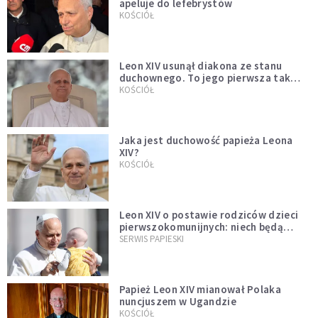
apeluje do lefebrystów
KOŚCIÓŁ
Leon XIV usunął diakona ze stanu
duchownego. To jego pierwsza tak
bezprecedensowa decyzja
KOŚCIÓŁ
Jaka jest duchowość papieża Leona
XIV?
KOŚCIÓŁ
Leon XIV o postawie rodziców dzieci
pierwszokomunijnych: niech będą
przykładem
SERWIS PAPIESKI
Papież Leon XIV mianował Polaka
nuncjuszem w Ugandzie
KOŚCIÓŁ