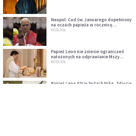
Neapol: Cud św. Januarego dopełniony
na oczach papieża w rocznicę
pontyfikatu!
KOŚCIÓŁ
Papież Leon nie zniesie ograniczeń
nałożonych na odprawianie Mszy
trydenckiej. „Traditionis custodes”
KOŚCIÓŁ
zostaje w mocy
Papież Leon XIV w butach Nike. Zdjęcie
z filmu Watykanu stało się viralem
WYDARZENIA