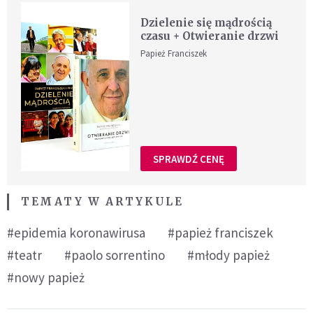
Dzielenie się mądrością
czasu + Otwieranie drzwi
Papież Franciszek
SPRAWDŹ CENĘ
TEMATY W ARTYKULE
#epidemia koronawirusa
#papież franciszek
#teatr
#paolo sorrentino
#młody papież
#nowy papież