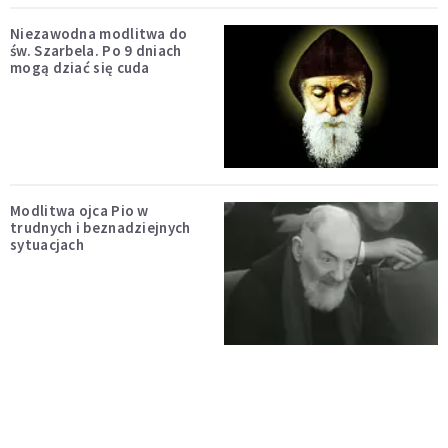
Niezawodna modlitwa do
św. Szarbela. Po 9 dniach
mogą dziać się cuda
Modlitwa ojca Pio w
trudnych i beznadziejnych
sytuacjach