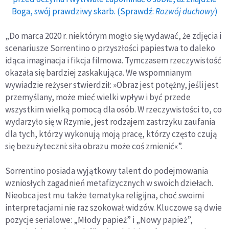
Boga, swój prawdziwy skarb. (Sprawdź:
Rozwój duchowy
)
„Do marca 2020 r. niektórym mogło się wydawać, że zdjęcia i
scenariusze Sorrentino o przyszłości papiestwa to daleko
idąca imaginacja i fikcja filmowa. Tymczasem rzeczywistość
okazała się bardziej zaskakująca. We wspomnianym
wywiadzie reżyser stwierdził: »Obraz jest potężny, jeśli jest
przemyślany, może mieć wielki wpływ i być przede
wszystkim wielką pomocą dla osób. W rzeczywistości to, co
wydarzyło się w Rzymie, jest rodzajem zastrzyku zaufania
dla tych, którzy wykonują moją pracę, którzy często czują
się bezużyteczni: siła obrazu może coś zmienić«”.
Sorrentino posiada wyjątkowy talent do podejmowania
wzniosłych zagadnień metafizycznych w swoich dziełach.
Nieobca jest mu także tematyka religijna, choć swoimi
interpretacjami nie raz szokował widzów. Kluczowe są dwie
pozycje serialowe: „Młody papież” i „Nowy papież”,