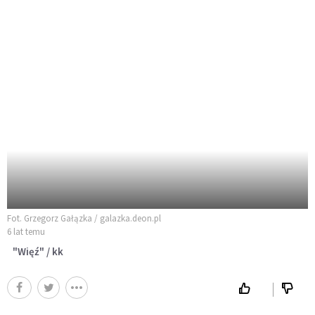
Fot. Grzegorz Gałązka / galazka.deon.pl
6 lat temu
"Więź" / kk