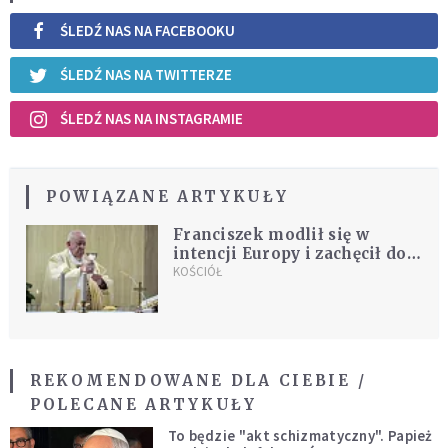
ŚLEDŹ NAS NA FACEBOOKU
ŚLEDŹ NAS NA TWITTERZE
ŚLEDŹ NAS NA INSTAGRAMIE
POWIĄZANE ARTYKUŁY
Franciszek modlił się w
intencji Europy i zachęcił do
postrzegania rzeczywistości
KOŚCIÓŁ
oczyma Boga
REKOMENDOWANE DLA CIEBIE /
POLECANE ARTYKUŁY
To będzie "akt schizmatyczny". Papież