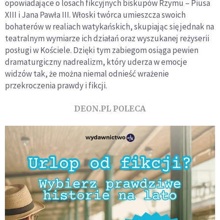
opowiadające o losach fikcyjnych biskupów Rzymu – Piusa
XIII i Jana Pawła III. Włoski twórca umieszcza swoich
bohaterów w realiach watykańskich, skupiając się jednak na
teatralnym wymiarze ich działań oraz wyszukanej reżyserii
posługi w Kościele. Dzięki tym zabiegom osiąga pewien
dramaturgiczny nadrealizm, który uderza w emocje
widzów tak, że można niemal odnieść wrażenie
przekroczenia prawdy i fikcji.
DEON.PL POLECA