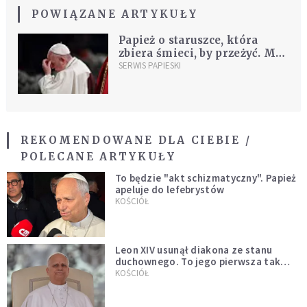
POWIĄZANE ARTYKUŁY
Papież o staruszce, która
zbiera śmieci, by przeżyć. Ma
do nas ważną prośbę
SERWIS PAPIESKI
REKOMENDOWANE DLA CIEBIE /
POLECANE ARTYKUŁY
To będzie "akt schizmatyczny". Papież
apeluje do lefebrystów
KOŚCIÓŁ
Leon XIV usunął diakona ze stanu
duchownego. To jego pierwsza tak
bezprecedensowa decyzja
KOŚCIÓŁ