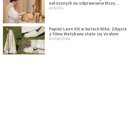
nałożonych na odprawianie Mszy
trydenckiej. „Traditionis custodes”
KOŚCIÓŁ
zostaje w mocy
Papież Leon XIV w butach Nike. Zdjęcie
z filmu Watykanu stało się viralem
WYDARZENIA