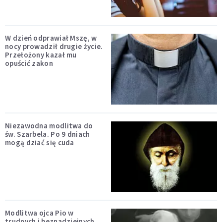
W dzień odprawiał Mszę, w
nocy prowadził drugie życie.
Przełożony kazał mu
opuścić zakon
Niezawodna modlitwa do
św. Szarbela. Po 9 dniach
mogą dziać się cuda
Modlitwa ojca Pio w
trudnych i beznadziejnych