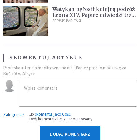
Watykan ogłosił kolejną podróż
Leona XIV. Papież odwiedzi trzy
kraje Ameryki Południowej
SERWIS PAPIESKI
SKOMENTUJ ARTYKUŁ
Papieska intencja modlitewna na maj. Papież prosi o modlitwę za
Kościół w Afryce
Zaloguj się
lub
skomentuj jako Gość
Twój komentarz będzie moderowany
DODAJ KOMENTARZ