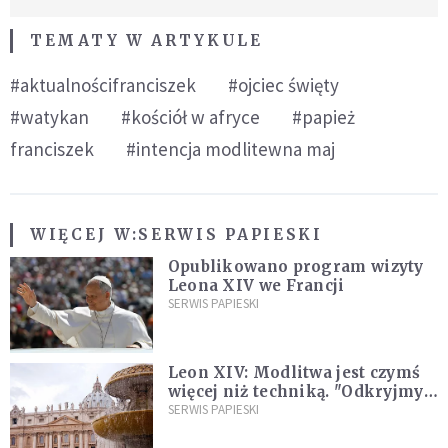
TEMATY W ARTYKULE
#aktualnościfranciszek
#ojciec święty
#watykan
#kościół w afryce
#papież
franciszek
#intencja modlitewna maj
WIĘCEJ W:
SERWIS PAPIESKI
Opublikowano program wizyty
Leona XIV we Francji
SERWIS PAPIESKI
Leon XIV: Modlitwa jest czymś
więcej niż techniką. "Odkryjmy
ją na nowo"
SERWIS PAPIESKI