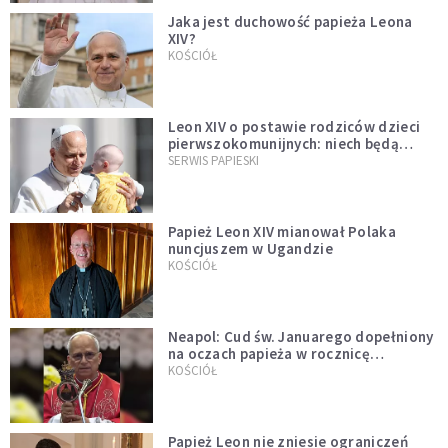
Jaka jest duchowość papieża Leona
XIV?
KOŚCIÓŁ
Leon XIV o postawie rodziców dzieci
pierwszokomunijnych: niech będą
przykładem
SERWIS PAPIESKI
Papież Leon XIV mianował Polaka
nuncjuszem w Ugandzie
KOŚCIÓŁ
Neapol: Cud św. Januarego dopełniony
na oczach papieża w rocznicę
pontyfikatu!
KOŚCIÓŁ
Papież Leon nie zniesie ograniczeń