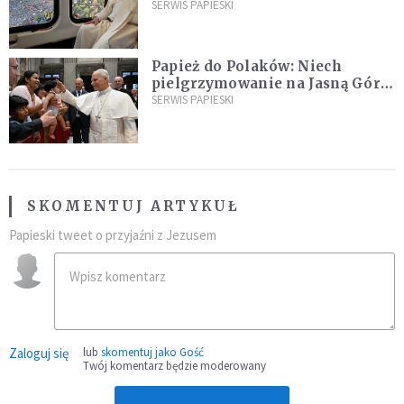
kraje Ameryki Południowej
SERWIS PAPIESKI
Papież do Polaków: Niech
pielgrzymowanie na Jasną Górę
umocni wiarę i nadzieję
SERWIS PAPIESKI
SKOMENTUJ ARTYKUŁ
Papieski tweet o przyjaźni z Jezusem
Zaloguj się
lub
skomentuj jako Gość
Twój komentarz będzie moderowany