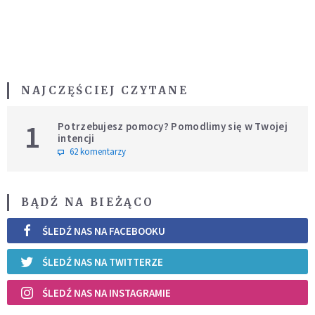
NAJCZĘŚCIEJ CZYTANE
1
Potrzebujesz pomocy? Pomodlimy się w Twojej
intencji
62 komentarzy
BĄDŹ NA BIEŻĄCO
ŚLEDŹ NAS NA FACEBOOKU
ŚLEDŹ NAS NA TWITTERZE
ŚLEDŹ NAS NA INSTAGRAMIE