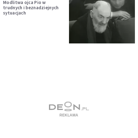
Modlitwa ojca Pio w
trudnych i beznadziejnych
sytuacjach