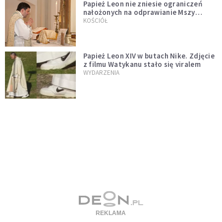
Papież Leon nie zniesie ograniczeń
nałożonych na odprawianie Mszy
trydenckiej. „Traditionis custodes”
KOŚCIÓŁ
zostaje w mocy
Papież Leon XIV w butach Nike. Zdjęcie
z filmu Watykanu stało się viralem
WYDARZENIA