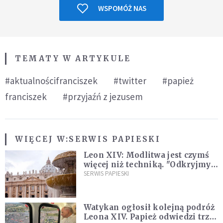
WSPOMÓŻ NAS
TEMATY W ARTYKULE
#aktualnościfranciszek
#twitter
#papież
franciszek
#przyjaźń z jezusem
WIĘCEJ W:
SERWIS PAPIESKI
Leon XIV: Modlitwa jest czymś
więcej niż techniką. "Odkryjmy
ją na nowo"
SERWIS PAPIESKI
Watykan ogłosił kolejną podróż
Leona XIV. Papież odwiedzi trzy