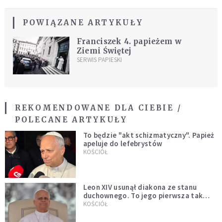
POWIĄZANE ARTYKUŁY
Franciszek 4. papieżem w
Ziemi Świętej
SERWIS PAPIESKI
REKOMENDOWANE DLA CIEBIE /
POLECANE ARTYKUŁY
To będzie "akt schizmatyczny". Papież
apeluje do lefebrystów
KOŚCIÓŁ
Leon XIV usunął diakona ze stanu
duchownego. To jego pierwsza tak
bezprecedensowa decyzja
KOŚCIÓŁ