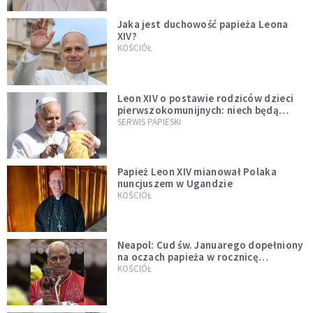
Jaka jest duchowość papieża Leona
XIV?
KOŚCIÓŁ
Leon XIV o postawie rodziców dzieci
pierwszokomunijnych: niech będą
przykładem
SERWIS PAPIESKI
Papież Leon XIV mianował Polaka
nuncjuszem w Ugandzie
KOŚCIÓŁ
Neapol: Cud św. Januarego dopełniony
na oczach papieża w rocznicę
pontyfikatu!
KOŚCIÓŁ