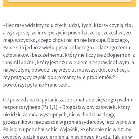
- Ileż razy widzimy to u złych ludzi, tych, którzy czynią zło,
a wydaje się, że im się w życiu powodzi, że są szczęśliwi, że
mają wszystko, czego chcą i nic im nie brakuje. Dlaczego,
Panie? To jedno z wielu pytań «dlaczego». Dlaczego temu
człowiekowi bezczelnemu, który nie liczy się z Bogiem ani z
innymi ludźmi, który jest człowiekiem niesprawiedliwym, a
nawet złym, powodzi się w życiu, ma wszystko, co chce, a
my pragnący czynić dobro mamy tyle problemów? -
powtórzył pytanie Franciszek.
Odpowiedź na to pytanie zaczerpnął z dzisiejszego psalmu
responsoryjnego (Ps 1,1): - Błogosławiony człowiek, który
nie idzie za radą występnych, nie wchodzi na drogę
grzeszników i nie zasiada w gronie szyderców, lecz w prawie
Pańskim upodobał sobie. Wyjaśnił, że obecnie nie widzimy
owoców ludzkiego cierpienia, niesionego krzyża, tak jak w