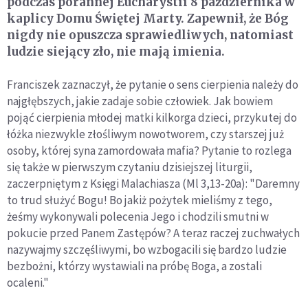
podczas porannej Eucharystii 8 października w
kaplicy Domu Świętej Marty. Zapewnił, że Bóg
nigdy nie opuszcza sprawiedliwych, natomiast
ludzie siejący zło, nie mają imienia.
Franciszek zaznaczył, że pytanie o sens cierpienia należy do
najgłębszych, jakie zadaje sobie człowiek. Jak bowiem
pojąć cierpienia młodej matki kilkorga dzieci, przykutej do
łóżka niezwykle złośliwym nowotworem, czy starszej już
osoby, której syna zamordowała mafia? Pytanie to rozlega
się także w pierwszym czytaniu dzisiejszej liturgii,
zaczerpniętym z Księgi Malachiasza (Ml 3,13-20a): "Daremny
to trud służyć Bogu! Bo jakiż pożytek mieliśmy z tego,
żeśmy wykonywali polecenia Jego i chodzili smutni w
pokucie przed Panem Zastępów? A teraz raczej zuchwałych
nazywajmy szczęśliwymi, bo wzbogacili się bardzo ludzie
bezbożni, którzy wystawiali na próbę Boga, a zostali
ocaleni."