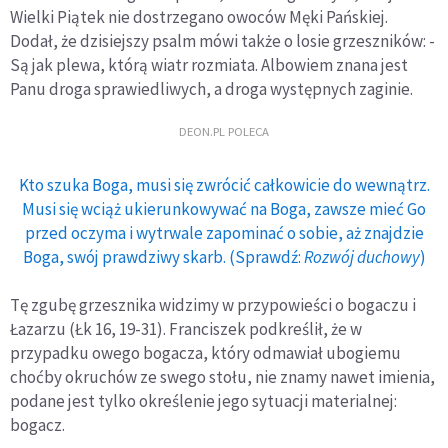
Wielki Piątek nie dostrzegano owoców Męki Pańskiej.
Dodał, że dzisiejszy psalm mówi także o losie grzeszników: -
Są jak plewa, którą wiatr rozmiata. Albowiem znana jest
Panu droga sprawiedliwych, a droga występnych zaginie.
DEON.PL POLECA
Kto szuka Boga, musi się zwrócić całkowicie do wewnątrz.
Musi się wciąż ukierunkowywać na Boga, zawsze mieć Go
przed oczyma i wytrwale zapominać o sobie, aż znajdzie
Boga, swój prawdziwy skarb. (Sprawdź:
Rozwój duchowy
)
Tę zgubę grzesznika widzimy w przypowieści o bogaczu i
Łazarzu (Łk 16, 19-31). Franciszek podkreślił, że w
przypadku owego bogacza, który odmawiał ubogiemu
choćby okruchów ze swego stołu, nie znamy nawet imienia,
podane jest tylko określenie jego sytuacji materialnej:
bogacz.