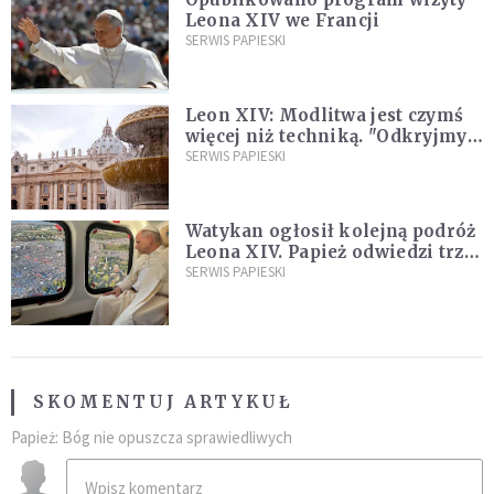
Leona XIV we Francji
SERWIS PAPIESKI
Leon XIV: Modlitwa jest czymś
więcej niż techniką. "Odkryjmy
ją na nowo"
SERWIS PAPIESKI
Watykan ogłosił kolejną podróż
Leona XIV. Papież odwiedzi trzy
kraje Ameryki Południowej
SERWIS PAPIESKI
SKOMENTUJ ARTYKUŁ
Papież: Bóg nie opuszcza sprawiedliwych