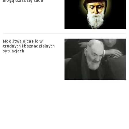
mogą dziać się cuda
Modlitwa ojca Pio w
trudnych i beznadziejnych
sytuacjach