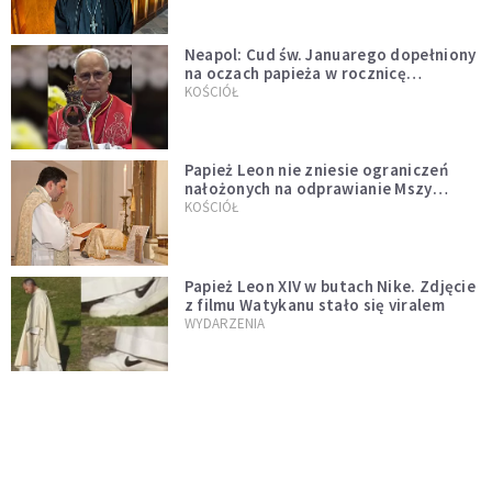
Neapol: Cud św. Januarego dopełniony
na oczach papieża w rocznicę
pontyfikatu!
KOŚCIÓŁ
Papież Leon nie zniesie ograniczeń
nałożonych na odprawianie Mszy
trydenckiej. „Traditionis custodes”
KOŚCIÓŁ
zostaje w mocy
Papież Leon XIV w butach Nike. Zdjęcie
z filmu Watykanu stało się viralem
WYDARZENIA