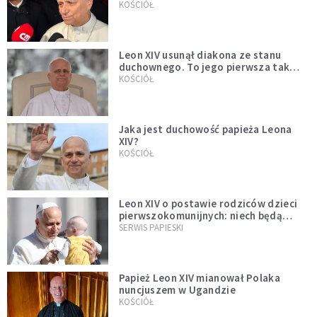
KOŚCIÓŁ
Leon XIV usunął diakona ze stanu
duchownego. To jego pierwsza tak
bezprecedensowa decyzja
KOŚCIÓŁ
Jaka jest duchowość papieża Leona
XIV?
KOŚCIÓŁ
Leon XIV o postawie rodziców dzieci
pierwszokomunijnych: niech będą
przykładem
SERWIS PAPIESKI
Papież Leon XIV mianował Polaka
nuncjuszem w Ugandzie
KOŚCIÓŁ