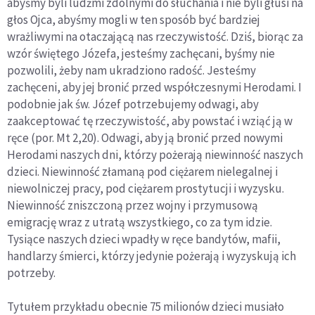
abyśmy byli ludźmi zdolnymi do słuchania i nie byli głusi na
głos Ojca, abyśmy mogli w ten sposób być bardziej
wrażliwymi na otaczającą nas rzeczywistość. Dziś, biorąc za
wzór świętego Józefa, jesteśmy zachęcani, byśmy nie
pozwolili, żeby nam ukradziono radość. Jesteśmy
zachęceni, aby jej bronić przed współczesnymi Herodami. I
podobnie jak św. Józef potrzebujemy odwagi, aby
zaakceptować tę rzeczywistość, aby powstać i wziąć ją w
ręce (por. Mt 2,20). Odwagi, aby ją bronić przed nowymi
Herodami naszych dni, którzy pożerają niewinność naszych
dzieci. Niewinność złamaną pod ciężarem nielegalnej i
niewolniczej pracy, pod ciężarem prostytucji i wyzysku.
Niewinność zniszczoną przez wojny i przymusową
emigrację wraz z utratą wszystkiego, co za tym idzie.
Tysiące naszych dzieci wpadły w ręce bandytów, mafii,
handlarzy śmierci, którzy jedynie pożerają i wyzyskują ich
potrzeby.
Tytułem przykładu obecnie 75 milionów dzieci musiało