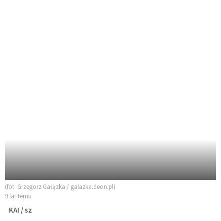
(fot. Grzegorz Gałązka / galazka.deon.pl)
9 lat temu
KAI / sz