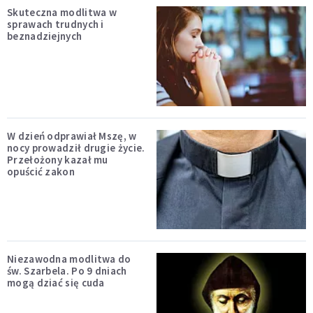
Skuteczna modlitwa w
sprawach trudnych i
beznadziejnych
W dzień odprawiał Mszę, w
nocy prowadził drugie życie.
Przełożony kazał mu
opuścić zakon
Niezawodna modlitwa do
św. Szarbela. Po 9 dniach
mogą dziać się cuda