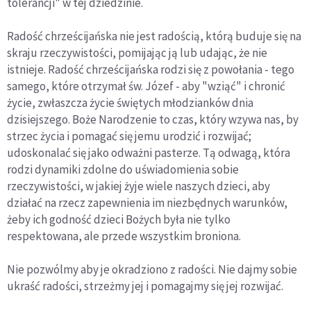
tolerancji" w tej dziedzinie.
Radość chrześcijańska nie jest radością, którą buduje się na
skraju rzeczywistości, pomijając ją lub udając, że nie
istnieje. Radość chrześcijańska rodzi się z powołania - tego
samego, które otrzymał św. Józef - aby "wziąć" i chronić
życie, zwłaszcza życie świętych młodzianków dnia
dzisiejszego. Boże Narodzenie to czas, który wzywa nas, by
strzec życia i pomagać się jemu urodzić i rozwijać;
udoskonalać się jako odważni pasterze. Tą odwagą, która
rodzi dynamiki zdolne do uświadomienia sobie
rzeczywistości, w jakiej żyje wiele naszych dzieci, aby
działać na rzecz zapewnienia im niezbędnych warunków,
żeby ich godność dzieci Bożych była nie tylko
respektowana, ale przede wszystkim broniona.
Nie pozwólmy aby je okradziono z radości. Nie dajmy sobie
ukraść radości, strzeżmy jej i pomagajmy się jej rozwijać.