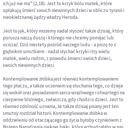
ich już nie ma" (2,18). Jest to krzyk bólu matek, które
opłakują śmierć swoich niewinnych dzieci w obliczu tyranii i
nieokiełznanej żądzy władzy Heroda.
Jest to jęk, który możemy nadal słyszeć także dzisiaj, który
porusza naszą duszę i którego nie chcemy pomijać lub
uciszać. Dziś niestety pośród naszego ludu - a piszę to z
głębokim smutkiem - nadal słychać krzyki i łzy wielu
matek, wielu rodzin, z powodu śmierci swoich dzieci,
swoich niewinnych dzieci.
Kontemplowanie żłóbka jest również kontemplowaniem
tego płaczu, a także uczeniem się słuchania tego, co dzieje
się wokół oraz posiadaniem serca wrażliwego i otwartego na
cierpienie bliźniego, zwłaszcza, gdy chodzi o dzieci. Jest to
również zdolność uznania, że także dzisiaj pisany jest ten
smutny rozdział historii. Kontemplowanie żłóbka w
oddzieleniu od otaczającego go życia byłoby czynieniem z
Bożego Narodzenia pięknej bajki, która wzbudzałaby w nas