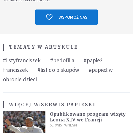
WSPOMÓŻ NAS
TEMATY W ARTYKULE
#listyfranciszek
#pedofilia
#papież
franciszek
#list do biskupów
#papież w
obronie dzieci
WIĘCEJ W:
SERWIS PAPIESKI
Opublikowano program wizyty
Leona XIV we Francji
SERWIS PAPIESKI