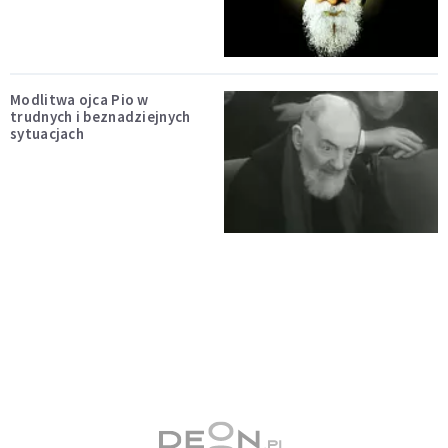
Modlitwa ojca Pio w
trudnych i beznadziejnych
sytuacjach