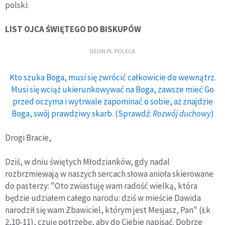
polski:
LIST OJCA ŚWIĘTEGO DO BISKUPÓW
DEON.PL POLECA
Kto szuka Boga, musi się zwrócić całkowicie do wewnątrz.
Musi się wciąż ukierunkowywać na Boga, zawsze mieć Go
przed oczyma i wytrwale zapominać o sobie, aż znajdzie
Boga, swój prawdziwy skarb. (Sprawdź:
Rozwój duchowy
)
Drogi Bracie,
Dziś, w dniu świętych Młodzianków, gdy nadal
rozbrzmiewają w naszych sercach słowa anioła skierowane
do pasterzy: "Oto zwiastuję wam radość wielką, która
będzie udziałem całego narodu: dziś w mieście Dawida
narodził się wam Zbawiciel, którym jest Mesjasz, Pan" (Łk
2,10-11), czuję potrzebę, aby do Ciebie napisać. Dobrze