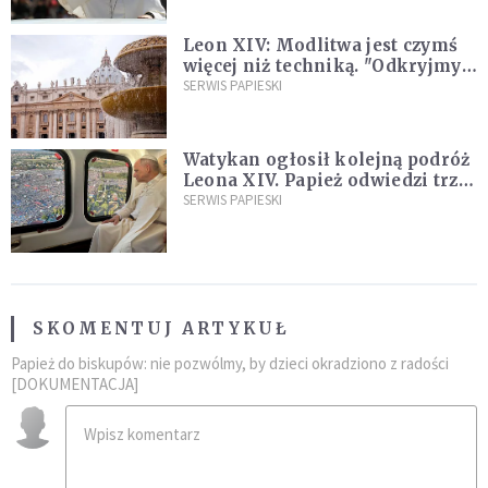
Leon XIV: Modlitwa jest czymś
więcej niż techniką. "Odkryjmy
ją na nowo"
SERWIS PAPIESKI
Watykan ogłosił kolejną podróż
Leona XIV. Papież odwiedzi trzy
kraje Ameryki Południowej
SERWIS PAPIESKI
SKOMENTUJ ARTYKUŁ
Papież do biskupów: nie pozwólmy, by dzieci okradziono z radości
[DOKUMENTACJA]