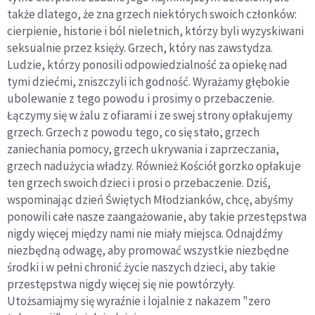
także dlatego, że zna grzech niektórych swoich członków:
cierpienie, historie i ból nieletnich, którzy byli wyzyskiwani
seksualnie przez księży. Grzech, który nas zawstydza.
Ludzie, którzy ponosili odpowiedzialność za opiekę nad
tymi dziećmi, zniszczyli ich godność. Wyrażamy głębokie
ubolewanie z tego powodu i prosimy o przebaczenie.
Łączymy się w żalu z ofiarami i ze swej strony opłakujemy
grzech. Grzech z powodu tego, co się stało, grzech
zaniechania pomocy, grzech ukrywania i zaprzeczania,
grzech nadużycia władzy. Również Kościół gorzko opłakuje
ten grzech swoich dzieci i prosi o przebaczenie. Dziś,
wspominając dzień Świętych Młodzianków, chcę, abyśmy
ponowili całe nasze zaangażowanie, aby takie przestępstwa
nigdy więcej między nami nie miały miejsca. Odnajdźmy
niezbędną odwagę, aby promować wszystkie niezbędne
środki i w pełni chronić życie naszych dzieci, aby takie
przestępstwa nigdy więcej się nie powtórzyły.
Utożsamiajmy się wyraźnie i lojalnie z nakazem "zero