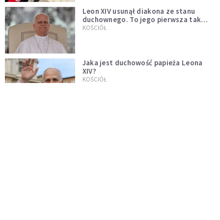
Leon XIV usunął diakona ze stanu
duchownego. To jego pierwsza tak
bezprecedensowa decyzja
KOŚCIÓŁ
Jaka jest duchowość papieża Leona
XIV?
KOŚCIÓŁ
Leon XIV o postawie rodziców dzieci
pierwszokomunijnych: niech będą
przykładem
SERWIS PAPIESKI
Papież Leon XIV mianował Polaka
nuncjuszem w Ugandzie
KOŚCIÓŁ
Neapol: Cud św. Januarego dopełniony