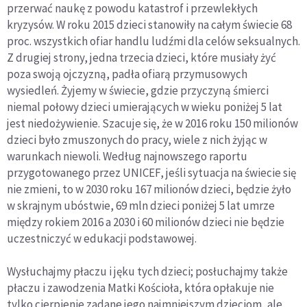
przerwać naukę z powodu katastrof i przewlekłych
kryzysów. W roku 2015 dzieci stanowiły na całym świecie 68
proc. wszystkich ofiar handlu ludźmi dla celów seksualnych.
Z drugiej strony, jedna trzecia dzieci, które musiały żyć
poza swoją ojczyzną, padła ofiarą przymusowych
wysiedleń. Żyjemy w świecie, gdzie przyczyną śmierci
niemal połowy dzieci umierających w wieku poniżej 5 lat
jest niedożywienie. Szacuje się, że w 2016 roku 150 milionów
dzieci było zmuszonych do pracy, wiele z nich żyjąc w
warunkach niewoli. Według najnowszego raportu
przygotowanego przez UNICEF, jeśli sytuacja na świecie się
nie zmieni, to w 2030 roku 167 milionów dzieci, będzie żyło
w skrajnym ubóstwie, 69 mln dzieci poniżej 5 lat umrze
między rokiem 2016 a 2030 i 60 milionów dzieci nie będzie
uczestniczyć w edukacji podstawowej.
Wysłuchajmy płaczu i jęku tych dzieci; posłuchajmy także
płaczu i zawodzenia Matki Kościoła, która opłakuje nie
tylko cierpienie zadane jego najmniejszym dzieciom, ale