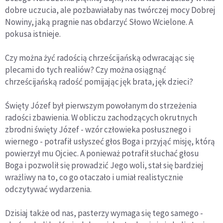
dobre uczucia, ale pozbawiałaby nas twórczej mocy Dobrej
Nowiny, jaką pragnie nas obdarzyć Słowo Wcielone. A
pokusa istnieje.
Czy można żyć radością chrześcijańską odwracając się
plecami do tych realiów? Czy można osiągnąć
chrześcijańską radość pomijając jęk brata, jęk dzieci?
Święty Józef był pierwszym powołanym do strzeżenia
radości zbawienia. W obliczu zachodzących okrutnych
zbrodni święty Józef - wzór człowieka posłusznego i
wiernego - potrafił usłyszeć głos Boga i przyjąć misję, którą
powierzył mu Ojciec. A ponieważ potrafił słuchać głosu
Boga i pozwolił się prowadzić Jego woli, stał się bardziej
wrażliwy na to, co go otaczało i umiał realistycznie
odczytywać wydarzenia.
Dzisiaj także od nas, pasterzy wymaga się tego samego -