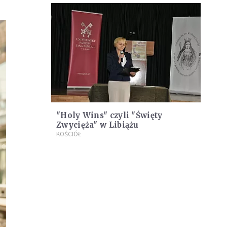
"Holy Wins" czyli "Święty
Zwycięża" w Libiążu
KOŚCIÓŁ