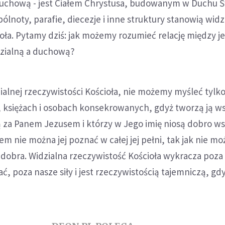
duchową - jest Ciałem Chrystusa, budowanym w Duchu 
lnoty, parafie, diecezje i inne struktury stanowią widz
oła. Pytamy dziś: jak możemy rozumieć relację między j
dzialną a duchową?
alnej rzeczywistości Kościoła, nie możemy myśleć tylko
, księżach i osobach konsekrowanych, gdyż tworzą ją w
ą za Panem Jezusem i którzy w Jego imię niosą dobro w
m nie można jej poznać w całej jej pełni, tak jak nie mo
dobra. Widzialna rzeczywistość Kościoła wykracza poza 
 poza nasze siły i jest rzeczywistością tajemniczą, gd