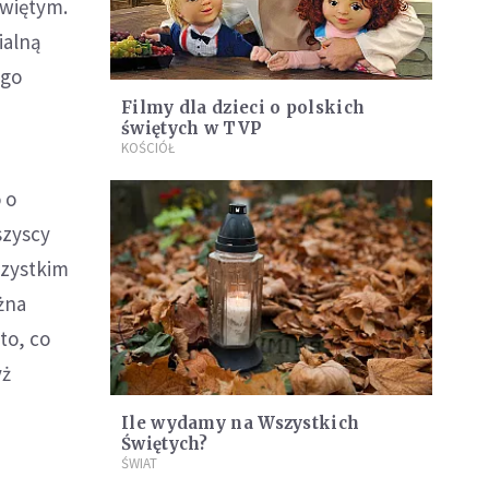
Świętym.
ialną
ego
Filmy dla dzieci o polskich
świętych w TVP
KOŚCIÓŁ
 o
szyscy
szystkim
żna
to, co
yż
Ile wydamy na Wszystkich
Świętych?
ŚWIAT