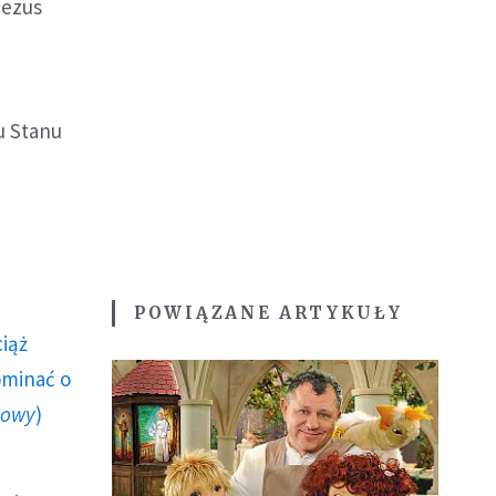
Jezus
tu Stanu
POWIĄZANE ARTYKUŁY
ciąż
ominać o
howy
)