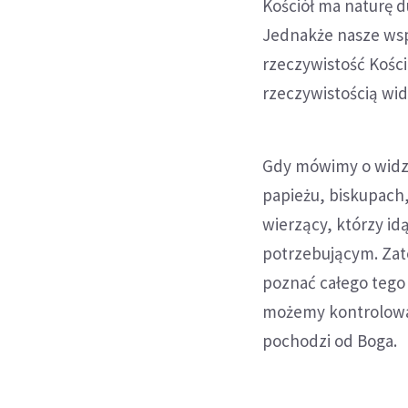
Kościół ma naturę 
Jednakże nasze wspó
rzeczywistość Kości
rzeczywistością wi
Gdy mówimy o widzi
papieżu, biskupach
wierzący, którzy id
potrzebującym. Zate
poznać całego tego 
możemy kontrolować,
pochodzi od Boga.