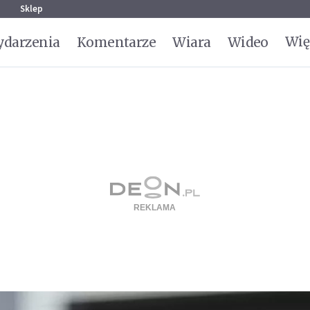
g
Sklep
Wię
darzenia
Komentarze
Wiara
Wideo