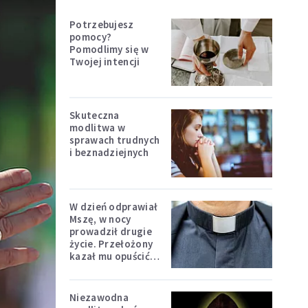
Potrzebujesz
pomocy?
Pomodlimy się w
Twojej intencji
Skuteczna
modlitwa w
sprawach trudnych
i beznadziejnych
W dzień odprawiał
Mszę, w nocy
prowadził drugie
życie. Przełożony
kazał mu opuścić
zakon
Niezawodna