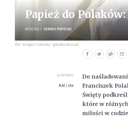
Papież do Polaków:
KOŚCIÓŁ
SERWIS PAPIESKI
(fot. Grzegorz Gałazka / galazka.deon.pl)
11 lat temu
Do naśladowania
Franciszek Polak
KAI / slo
Święty podkreśl
które w różnych
miłości w codzi