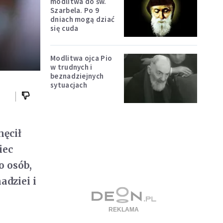
modlitwa do św.
Szarbela. Po 9
dniach mogą dziać
się cuda
Modlitwa ojca Pio
w trudnych i
beznadziejnych
sytuacjach
hęcił
iec
o osób,
adziei i