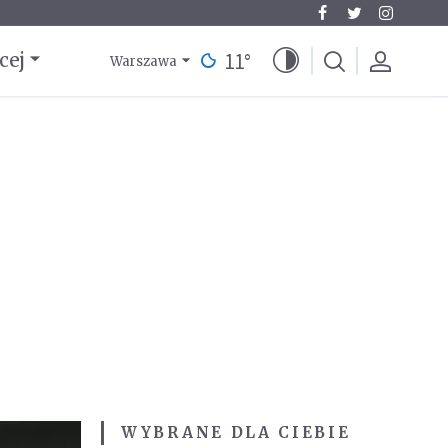
11
°
cej
Warszawa
WYBRANE DLA CIEBIE