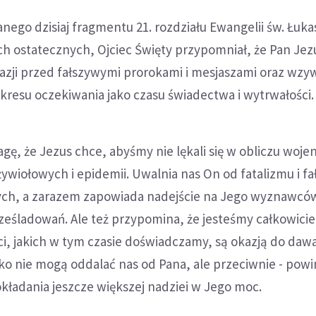
nego dzisiaj fragmentu 21. rozdziału Ewangelii św. Łuka
h ostatecznych, Ojciec Święty przypomniał, że Pan Jez
kazji przed fałszywymi prorokami i mesjaszami oraz wzy
kresu oczekiwania jako czasu świadectwa i wytrwałości.
gę, że Jezus chce, abyśmy nie lękali się w obliczu woje
 żywiołowych i epidemii. Uwalnia nas On od fatalizmu i f
nych, a zarazem zapowiada nadejście na Jego wyznawcó
ześladowań. Ale też przypomina, że jesteśmy całkowici
i, jakich w tym czasie doświadczamy, są okazją do daw
lko nie mogą oddalać nas od Pana, ale przeciwnie - pow
kładania jeszcze większej nadziei w Jego moc.