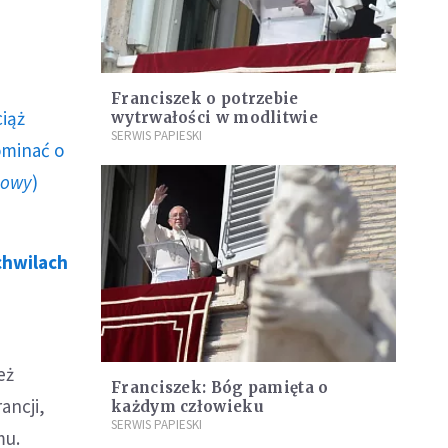
Franciszek o potrzebie
ciąż
wytrwałości w modlitwie
SERWIS PAPIESKI
ominać o
howy
)
chwilach
eż
Franciszek: Bóg pamięta o
ancji,
każdym człowieku
SERWIS PAPIESKI
mu.