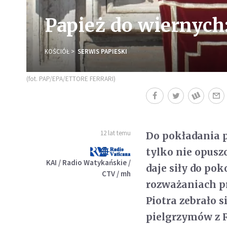
Papież do wiernych
KOŚCIÓŁ
SERWIS PAPIESKI
(fot. PAP/EPA/ETTORE FERRARI)
12 lat temu
Do pokładania pe
tylko nie opusz
KAI / Radio Watykańskie /
daje siły do po
CTV / mh
rozważaniach pr
Piotra zebrało s
pielgrzymów z R