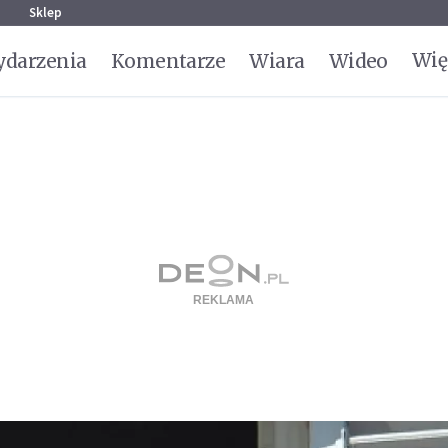
g
Sklep
Wię
darzenia
Komentarze
Wiara
Wideo