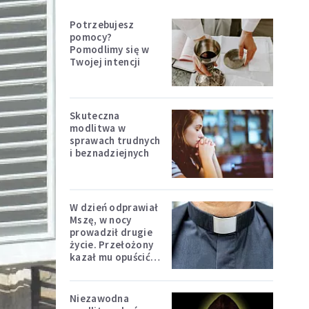
Potrzebujesz
pomocy?
Pomodlimy się w
Twojej intencji
Skuteczna
modlitwa w
sprawach trudnych
i beznadziejnych
W dzień odprawiał
Mszę, w nocy
prowadził drugie
życie. Przełożony
kazał mu opuścić
zakon
Niezawodna