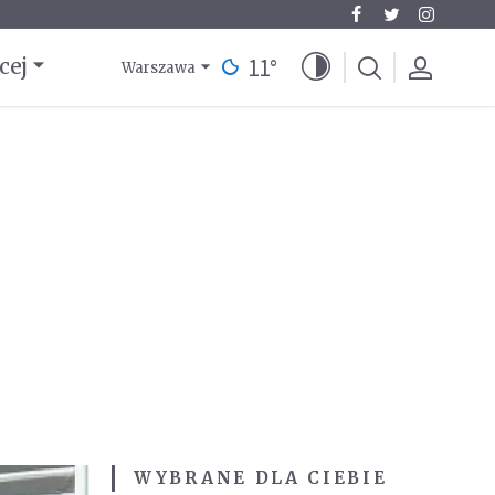
11
°
cej
Warszawa
WYBRANE DLA CIEBIE