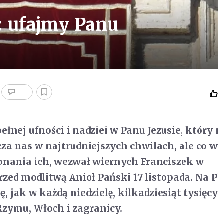
: ufajmy Panu
łnej ufności i nadziei w Panu Jezusie, który 
cza nas w najtrudniejszych chwilach, ale co w
konania ich, wezwał wiernych Franciszek w
zed modlitwą Anioł Pański 17 listopada. Na P
ię, jak w każdą niedzielę, kilkadziesiąt tysięcy
zymu, Włoch i zagranicy.