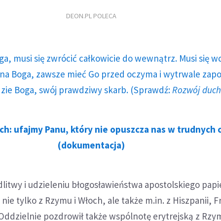
DEON.PL POLECA
ga, musi się zwrócić całkowicie do wewnątrz. Musi się w
a Boga, zawsze mieć Go przed oczyma i wytrwale zap
dzie Boga, swój prawdziwy skarb. (Sprawdź:
Rozwój duc
ch: ufajmy Panu, który nie opuszcza nas w trudnych 
(dokumentacja)
itwy i udzieleniu błogosławieństwa apostolskiego papi
ie tylko z Rzymu i Włoch, ale także m.in. z Hiszpanii, Fr
i. Oddzielnie pozdrowił także wspólnotę erytrejską z Rzy