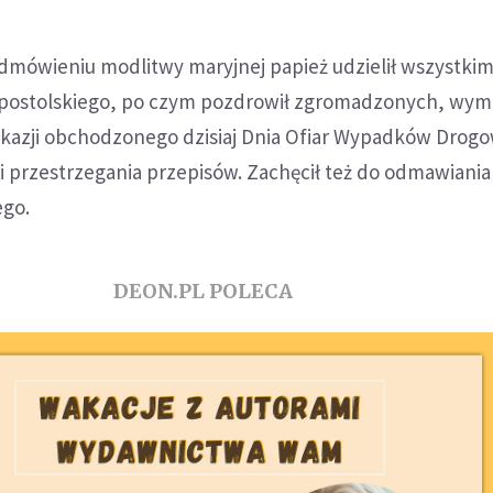
odmówieniu modlitwy maryjnej papież udzielił wszystki
postolskiego, po czym pozdrowił zgromadzonych, wymi
 okazji obchodzonego dzisiaj Dnia Ofiar Wypadków Drog
 i przestrzegania przepisów. Zachęcił też do odmawiania
ego.
DEON.PL POLECA