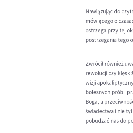
Nawiązując do czyta
mówiącego o czasac
ostrzega przy tej o
postrzegania tego o
Zwrócił również uwa
rewolucji czy klęsk
wizji apokaliptycz
bolesnych prób i pr
Boga, a przeciwnośc
świadectwa i nie ty
pobudzać nas do po