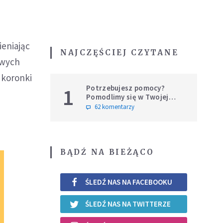
m
eniając
NAJCZĘŚCIEJ CZYTANE
owych
 koronki
Potrzebujesz pomocy?
1
Pomodlimy się w Twojej
intencji
62 komentarzy
BĄDŹ NA BIEŻĄCO
ŚLEDŹ NAS NA FACEBOOKU
ŚLEDŹ NAS NA TWITTERZE