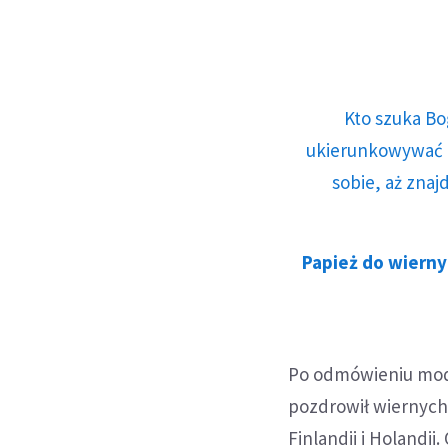
Kto szuka Bo
ukierunkowywać n
sobie, aż znaj
Papież do wierny
Po odmówieniu modl
pozdrowił wiernych n
Finlandii i Holandi