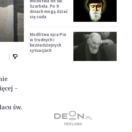
modlitwa do św.
Szarbela. Po 9
dniach mogą dziać
się cuda
Modlitwa ojca Pio
w trudnych i
beznadziejnych
sytuacjach
nie
ięcej -
lacu św.