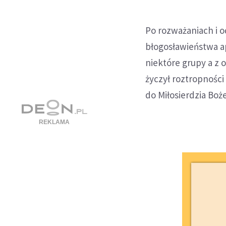
Po rozważaniach i 
błogosławieństwa a
niektóre grupy a z
życzył roztropności
do Miłosierdzia Boż