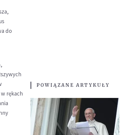
sza,
us
wa do
n,
ałszywych
w
POWIĄZANE ARTYKUŁY
e w rękach
ania
inny