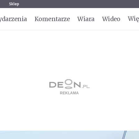
g
Sklep
Wię
darzenia
Komentarze
Wiara
Wideo