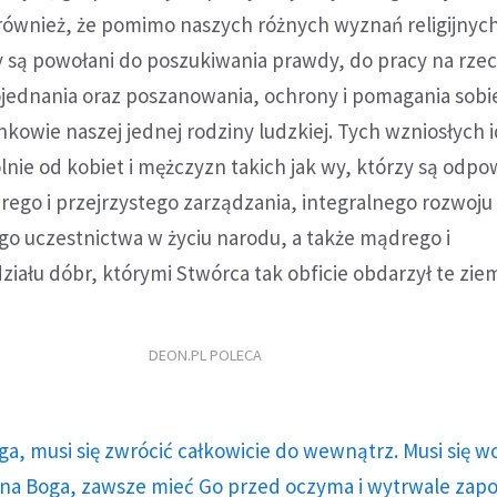
ównież, że pomimo naszych różnych wyznań religijnych
 są powołani do poszukiwania prawdy, do pracy na rze
ojednania oraz poszanowania, ochrony i pomagania sobi
kowie naszej jednej rodziny ludzkiej. Tych wzniosłych 
nie od kobiet i mężczyzn takich jak wy, którzy są odpo
ego i przejrzystego zarządzania, integralnego rozwoju
go uczestnictwa w życiu narodu, a także mądrego i
iału dóbr, którymi Stwórca tak obficie obdarzył te ziem
DEON.PL POLECA
ga, musi się zwrócić całkowicie do wewnątrz. Musi się w
a Boga, zawsze mieć Go przed oczyma i wytrwale zap