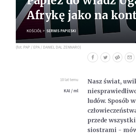
Papież do władz Ug
Afrykę jako na kon
KOŚCIÓŁ
SERWIS PAPIESKI
(fot. PAP / EPA / DANIEL DAL ZENNARO)
10 lat temu
Nasz świat, uwi
niesprawiedliw
KAI / ml
ludów. Sposób w
człowieczeństwa
przede wszystki
siostrami - mów