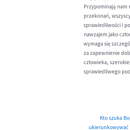
Przypominają nam r
przekonań, wszyscy
sprawiedliwości i p
nawzajem jako człon
wymaga się szczegól
za zapewnienie dobr
człowieka, szerokie
sprawiedliwego podz
Kto szuka Bo
ukierunkowywać n