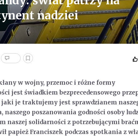
andy: świat patrzy na
tynent nadziei
kłany w wojny, przemoc i różne formy
ości jest świadkiem bezprecedensowego prze
 jaki je traktujemy jest sprawdzianem nasze
, naszego poszanowania godności osoby ludzk
m naszej solidarności z potrzebującymi braćm
ił papież Franciszek podczas spotkania z w