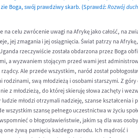
dzie Boga, swój prawdziwy skarb. (Sprawdź:
Rozwój duc
e na celu zwrócenie uwagi na Afrykę jako całość, na zwi
je, jej zmagania i jej osiągnięcia. Świat patrzy na Afrykę
 Uganda rzeczywiście została obdarzona przez Boga obf
mi, a wyzwaniem stojącym przed wami jest administrow
 rządcy. Ale przede wszystkim, naród został pobłogosł
 rodzinami, swą młodzieżą i osobami starszymi. Z góry c
anie z młodzieżą, do której skieruję słowa zachęty i wez
 ludzie młodzi otrzymali nadzieję, szanse kształcenia i 
de wszystkim szansę pełnego uczestnictwa w życiu spo
 wspomnieć o błogosławieństwie, jakim są dla was osob
ą one żywą pamięcią każdego narodu. Ich mądrość i