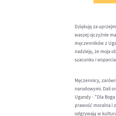
Dziękuję za uprzejm
waszej ojczyźnie ma
męczenników z Ugan
nadzieję, że moja o
szacunku i wsparci
Męczennicy, zarówn
narodowymi. Dali 
Ugandy - "Dla Boga 
prawość moralna i 
odgrywają w kultura