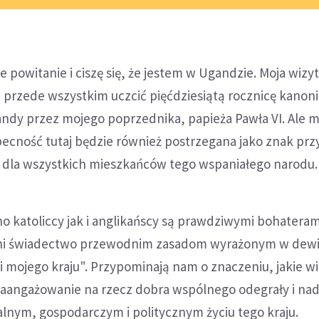
e powitanie i ciszę się, że jestem w Ugandzie. Moja wizy
 przede wszystkim uczcić pięćdziesiątą rocznicę kanoni
dy przez mojego poprzednika, papieża Pawła VI. Ale 
becność tutaj będzie również postrzegana jako znak przy
a dla wszystkich mieszkańców tego wspaniałego narodu.
o katoliccy jak i anglikańscy są prawdziwymi bohateram
oni świadectwo przewodnim zasadom wyrażonym w dewi
i mojego kraju". Przypominają nam o znaczeniu, jakie wi
zaangażowanie na rzecz dobra wspólnego odegrały i nad
lnym, gospodarczym i politycznym życiu tego kraju.