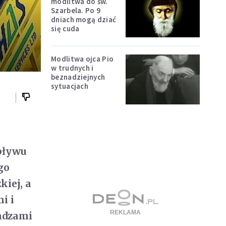
modlitwa do św.
Szarbela. Po 9
dniach mogą dziać
się cuda
Modlitwa ojca Pio
w trudnych i
beznadziejnych
sytuacjach
pływu
go
iej, a
i i
ładzami