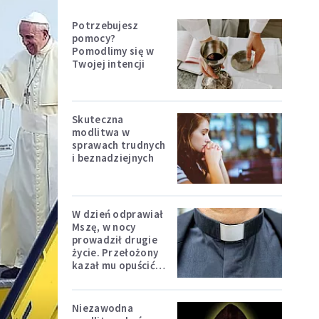
Potrzebujesz
pomocy?
Pomodlimy się w
Twojej intencji
Skuteczna
modlitwa w
sprawach trudnych
i beznadziejnych
W dzień odprawiał
Mszę, w nocy
prowadził drugie
życie. Przełożony
kazał mu opuścić
zakon
Niezawodna