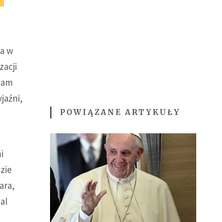
ta w
zacji
mam
jaźni,
POWIĄZANE ARTYKUŁY
i
zie
ara,
al