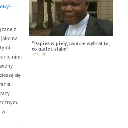
howy
)
ązane z
, jako na
"Papież w pielgrzymce wybrał to,
itymi
co małe i słabe"
KOŚCIÓŁ
anie nimi
awiony
ieszę się
wania.
pracy
łecznym.
y w