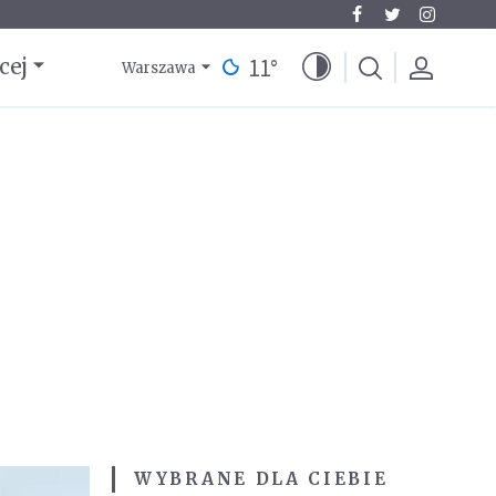
11
°
cej
Warszawa
WYBRANE DLA CIEBIE