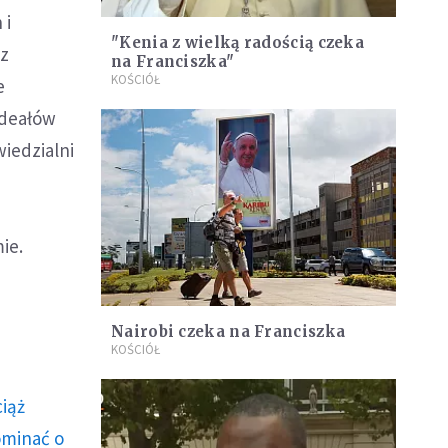
 i
"Kenia z wielką radością czeka
cz
na Franciszka"
KOŚCIÓŁ
e
ideałów
wiedzialni
ie.
Nairobi czeka na Franciszka
KOŚCIÓŁ
ciąż
ominać o