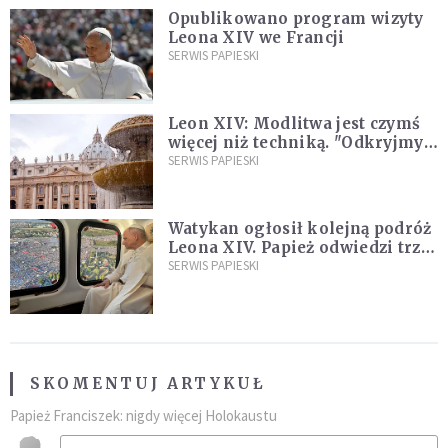
Opublikowano program wizyty
Leona XIV we Francji
SERWIS PAPIESKI
Leon XIV: Modlitwa jest czymś
więcej niż techniką. "Odkryjmy
ją na nowo"
SERWIS PAPIESKI
Watykan ogłosił kolejną podróż
Leona XIV. Papież odwiedzi trzy
kraje Ameryki Południowej
SERWIS PAPIESKI
SKOMENTUJ ARTYKUŁ
Papież Franciszek: nigdy więcej Holokaustu