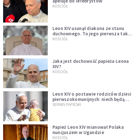
apeluje do lefebrystów
KOŚCIÓŁ
Leon XIV usunął diakona ze stanu
duchownego. To jego pierwsza tak
bezprecedensowa decyzja
KOŚCIÓŁ
Jaka jest duchowość papieża Leona
XIV?
KOŚCIÓŁ
Leon XIV o postawie rodziców dzieci
pierwszokomunijnych: niech będą
przykładem
SERWIS PAPIESKI
Papież Leon XIV mianował Polaka
nuncjuszem w Ugandzie
KOŚCIÓŁ