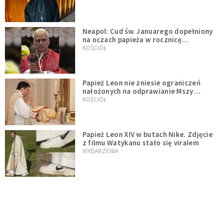
Neapol: Cud św. Januarego dopełniony
na oczach papieża w rocznicę
pontyfikatu!
KOŚCIÓŁ
Papież Leon nie zniesie ograniczeń
nałożonych na odprawianie Mszy
trydenckiej. „Traditionis custodes”
KOŚCIÓŁ
zostaje w mocy
Papież Leon XIV w butach Nike. Zdjęcie
z filmu Watykanu stało się viralem
WYDARZENIA