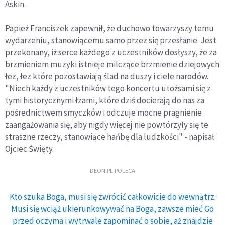
Askin.
Papież Franciszek zapewnił, że duchowo towarzyszy temu
wydarzeniu, stanowiącemu samo przez się przesłanie. Jest
przekonany, iż serce każdego z uczestników dosłyszy, że za
brzmieniem muzyki istnieje milczące brzmienie dziejowych
łez, łez które pozostawiają ślad na duszy i ciele narodów.
"Niech każdy z uczestników tego koncertu utożsami się z
tymi historycznymi łzami, które dziś docierają do nas za
pośrednictwem smyczków i odczuje mocne pragnienie
zaangażowania się, aby nigdy więcej nie powtórzyły się te
straszne rzeczy, stanowiące hańbę dla ludzkości" - napisał
Ojciec Święty.
DEON.PL POLECA
Kto szuka Boga, musi się zwrócić całkowicie do wewnątrz.
Musi się wciąż ukierunkowywać na Boga, zawsze mieć Go
przed oczyma i wytrwale zapominać o sobie, aż znajdzie