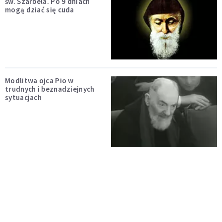
św. Szarbela. Po 9 dniach
mogą dziać się cuda
Modlitwa ojca Pio w
trudnych i beznadziejnych
sytuacjach