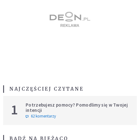
NAJCZĘŚCIEJ CZYTANE
1
Potrzebujesz pomocy? Pomodlimy się w Twojej
intencji
62 komentarzy
BĄDŹ NA BIEŻĄCO