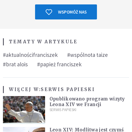
WSPOMÓŻ NAS
TEMATY W ARTYKULE
#aktualnościfranciszek
#wspólnota taize
#brat alois
#papież franciszek
WIĘCEJ W:
SERWIS PAPIESKI
Opublikowano program wizyty
Leona XIV we Francji
SERWIS PAPIESKI
Leon XIV: Modlitwa jest czymś