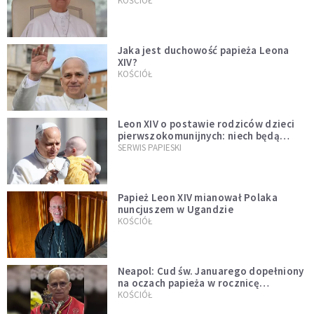
bezprecedensowa decyzja
KOŚCIÓŁ
Jaka jest duchowość papieża Leona
XIV?
KOŚCIÓŁ
Leon XIV o postawie rodziców dzieci
pierwszokomunijnych: niech będą
przykładem
SERWIS PAPIESKI
Papież Leon XIV mianował Polaka
nuncjuszem w Ugandzie
KOŚCIÓŁ
Neapol: Cud św. Januarego dopełniony
na oczach papieża w rocznicę
pontyfikatu!
KOŚCIÓŁ