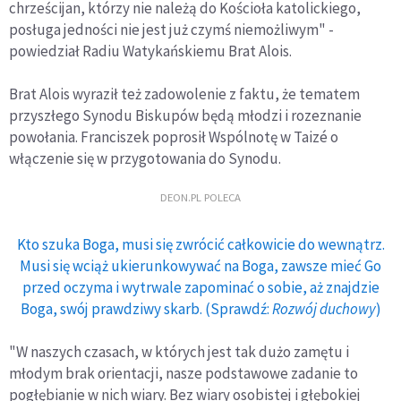
chrześcijan, którzy nie należą do Kościoła katolickiego,
posługa jedności nie jest już czymś niemożliwym" -
powiedział Radiu Watykańskiemu Brat Alois.
Brat Alois wyraził też zadowolenie z faktu, że tematem
przyszłego Synodu Biskupów będą młodzi i rozeznanie
powołania. Franciszek poprosił Wspólnotę w Taizé o
włączenie się w przygotowania do Synodu.
DEON.PL POLECA
Kto szuka Boga, musi się zwrócić całkowicie do wewnątrz.
Musi się wciąż ukierunkowywać na Boga, zawsze mieć Go
przed oczyma i wytrwale zapominać o sobie, aż znajdzie
Boga, swój prawdziwy skarb. (Sprawdź:
Rozwój duchowy
)
"W naszych czasach, w których jest tak dużo zamętu i
młodym brak orientacji, nasze podstawowe zadanie to
pogłębianie w nich wiary. Bez wiary osobistej i głębokiej