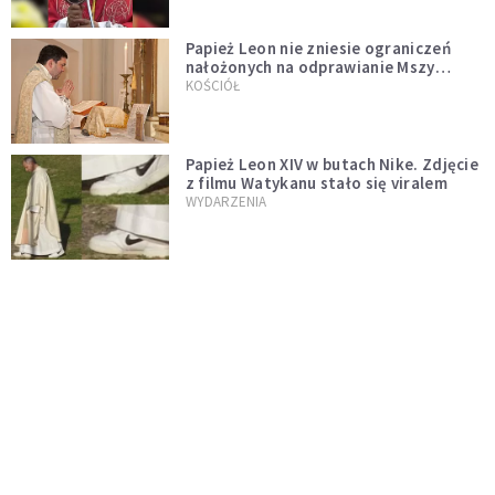
Papież Leon nie zniesie ograniczeń
nałożonych na odprawianie Mszy
trydenckiej. „Traditionis custodes”
KOŚCIÓŁ
zostaje w mocy
Papież Leon XIV w butach Nike. Zdjęcie
z filmu Watykanu stało się viralem
WYDARZENIA