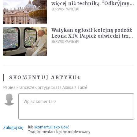
więcej niż techniką. "Odkryjmy
ją na nowo"
SERWIS PAPIESKI
Watykan ogłosił kolejną podróż
Leona XIV. Papież odwiedzi trzy
kraje Ameryki Południowej
SERWIS PAPIESKI
SKOMENTUJ ARTYKUŁ
Papież Franciszek przyjął brata Aloisa z Taizé
Zaloguj się
lub
skomentuj jako Gość
Twój komentarz będzie moderowany