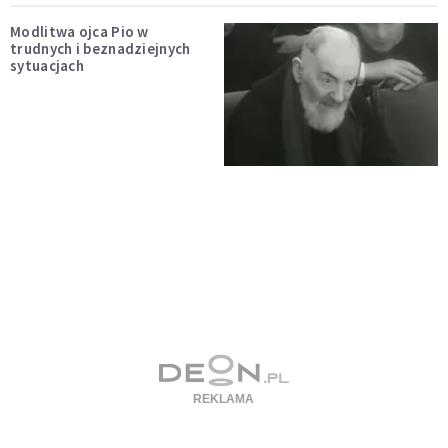
Modlitwa ojca Pio w
trudnych i beznadziejnych
sytuacjach